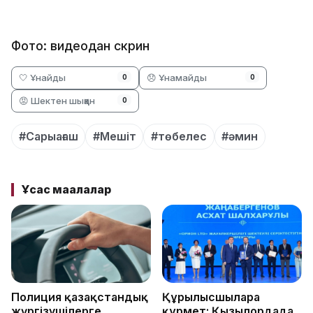
Фото: видеодан скрин
🤍 Ұнайды
😞 Ұнамайды
0
0
😡 Шектен шыққан
0
#Сарыағаш
#Мешіт
#төбелес
#әмин
Ұқсас мақалалар
Полиция қазақстандық
Құрылысшыларға
жүргізушілерге
құрмет: Қызылордада