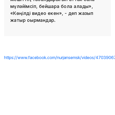
мүләйімсіп, бейшара бола қалады»,
«Көңілді видео екен», - деп жазып
жатыр оқырмандар.
https://www.facebook.com/nurjansemsk/videos/470390