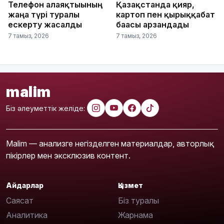
Телефон алаяқтығының
Қазақстанда қияр,
жаңа түрі туралы
картоп пен қырыққабат
ескерту жасалды
бағасы арзандады
7 тамыз, 2026
7 тамыз, 2026
malim
Біз әлеуметтік желіде:
Malim — анализге негізделген материалдар, авторлық
пікірлер мен эксклюзив контент.
Айдарлар
Қызмет
Саясат
Біз туралы
Аналитика
Жарнама