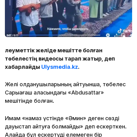
Әлеуметтік желіде мешітте болған
төбелестің видеосы тарап жатыр, деп
хабарлайды
Ulysmedia.kz
.
Желі қолданушыларының айтуынша, төбелес
Сарыағаш қаласындағы «Abdusattar»
мешітінде болған.
Имам «намаз үстінде «Әмин» деген сөзді
дауыстап айтуға болмайды» деп ескерткен.
Алайда бұл ескертуді елемеген бір