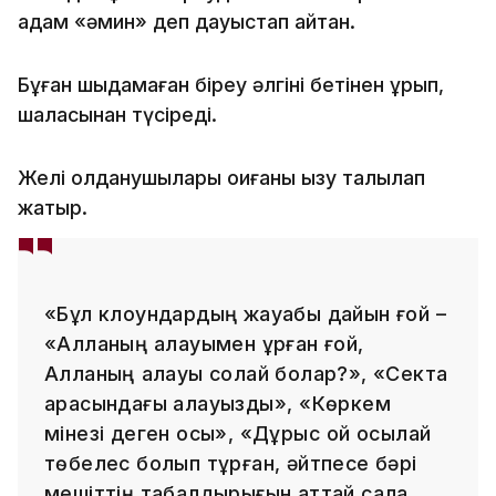
адам «әмин» деп дауыстап айтқан.
Бұған шыдамаған біреу әлгіні бетінен ұрып,
шалқасынан түсіреді.
Желі қолданушылары оқиғаны қызу талқылап
жатыр.
«Бұл клоундардың жауабы дайын ғой –
«Алланың қалауымен ұрған ғой,
Алланың қалауы солай болар?», «Секта
арасындағы алауыздық», «Көркем
мінезі деген осы», «Дұрыс қой осылай
төбелес болып тұрған, әйтпесе бәрі
мешіттің табалдырығын аттай сала