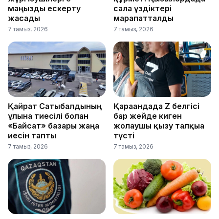
маңызды ескерту
сала үздіктері
жасады
марапатталды
7 тамыз, 2026
7 тамыз, 2026
Қайрат Сатыбалдының
Қарағандада Z белгісі
ұлына тиесілі болған
бар жейде киген
«Байсат» базары жаңа
жолаушы қызу талқыға
иесін тапты
түсті
7 тамыз, 2026
7 тамыз, 2026