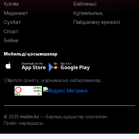
Қоғам
Байланыс
Мәдениет
Құпиялылық
Сұхбат
Пайдалану ережесі
Спорт
Бейне
Мобильді қосымшалар
Download on the
Get it on
App Store
Google Play
Қауіпсіз орнату, жарнамасыз хабарламалар.
© 2025
malim.kz
— Барлық құқықтар қорғалған.
Прайс-парақшасы