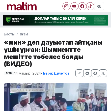
RU
Басты
Қоғам
«Әмин» деп дауыстап айтқаны
үшін ұрған: Шымкентте
мешітте төбелес болды
(ВИДЕО)
14 мамыр, 2024
•
Берік Дәулетов
Қоғам