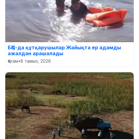
БҚО-да құтқарушылар Жайықта ер адамды
ажалдан арашалады
Қоғам
•
8 тамыз, 2026