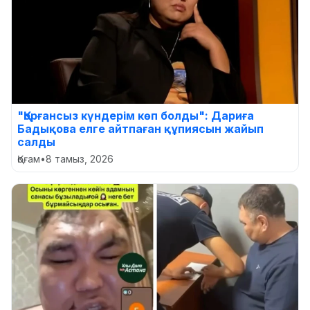
"Қорғансыз күндерім көп болды": Дариға
Бадықова елге айтпаған құпиясын жайып
салды
Қоғам
•
8 тамыз, 2026