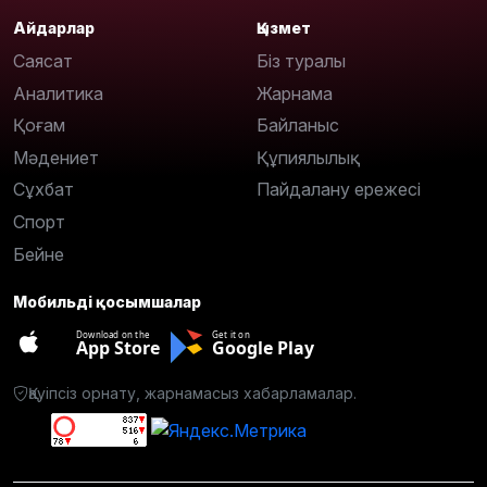
Айдарлар
Қызмет
Саясат
Біз туралы
Аналитика
Жарнама
Қоғам
Байланыс
Мәдениет
Құпиялылық
Сұхбат
Пайдалану ережесі
Спорт
Бейне
Мобильді қосымшалар
Download on the
Get it on
App Store
Google Play
Қауіпсіз орнату, жарнамасыз хабарламалар.