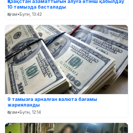
Қазақстан азаматтығын алуға өтініш қабылдау
10 тамызда басталады
Қоғам
•
Бүгін, 13:42
9 тамызға арналған валюта бағамы
жарияланды
Қоғам
•
Бүгін, 12:14