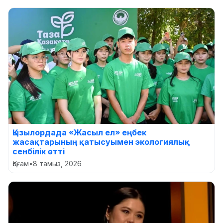
Қызылордада «Жасыл ел» еңбек
жасақтарының қатысуымен экологиялық
сенбілік өтті
Қоғам
•
8 тамыз, 2026