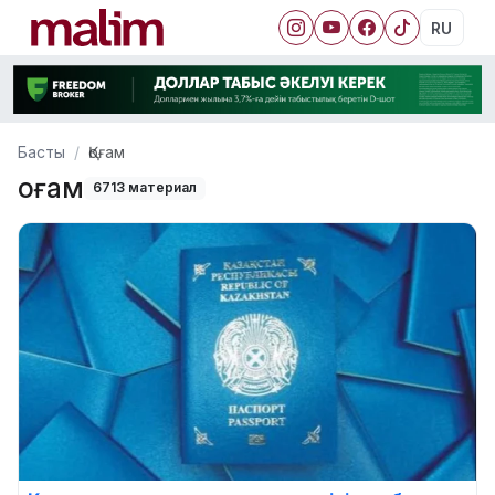
RU
Басты
Қоғам
Қоғам
6713 материал