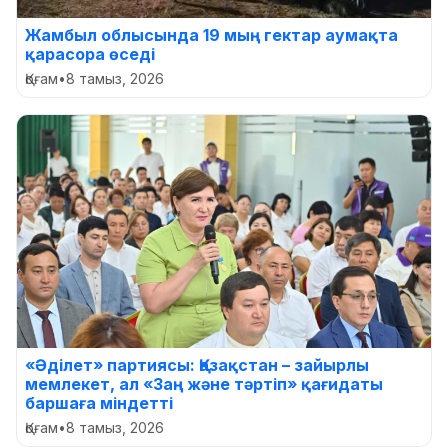
Жамбыл облысында 19 мың гектар аумақта
қарасора өседі
Қоғам
•
8 тамыз, 2026
«Әділет» партиясы: Қазақстан – зайырлы
мемлекет, ал «Заң және тәртіп» қағидаты
баршаға міндетті
Қоғам
•
8 тамыз, 2026