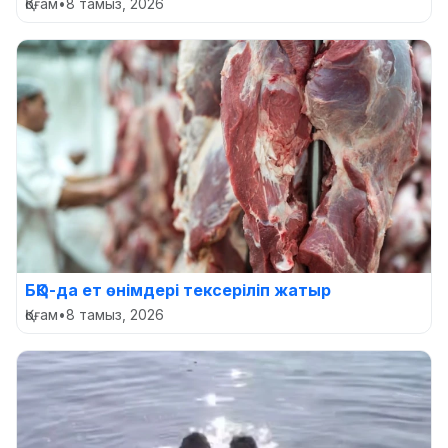
Қоғам
•
8 тамыз, 2026
БҚО-да ет өнімдері тексеріліп жатыр
Қоғам
•
8 тамыз, 2026