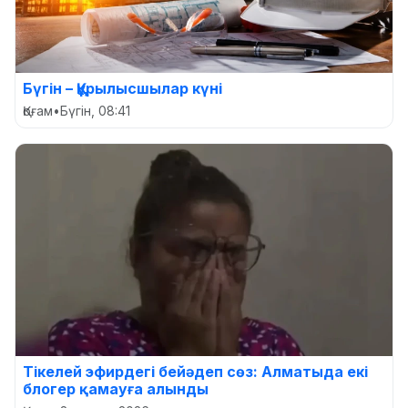
Бүгін – Құрылысшылар күні
Қоғам
•
Бүгін, 08:41
Тікелей эфирдегі бейәдеп сөз: Алматыда екі
блогер қамауға алынды