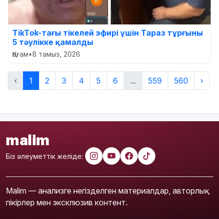
TikTok-тағы тікелей эфирі үшін Тараз тұрғыны
5 тәулікке қамалды
Қоғам
•
8 тамыз, 2026
‹
1
2
3
4
5
6
...
559
560
›
malim
Біз әлеуметтік желіде:
Malim — анализге негізделген материалдар, авторлық
пікірлер мен эксклюзив контент.