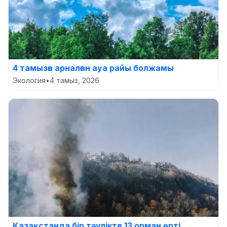
4 тамызға арналған ауа райы болжамы
Экология
•
4 тамыз, 2026
Қазақстанда бір тәулікте 13 орман өрті