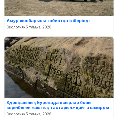
Амур жолбарысы табиғатқа жіберілді
Экология
•
5 тамыз, 2026
Құрғақшылық Еуропада ғасырлар бойы
көрінбеген «аштық тастарын» қайта шығарды
Экология
•
5 тамыз, 2026