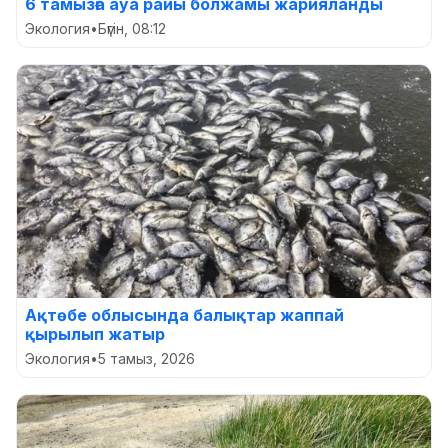
6 тамызға ауа райы болжамы жарияланды
Экология
•
Бүгін, 08:12
Ақтөбе облысында балықтар жаппай
қырылып жатыр
Экология
•
5 тамыз, 2026