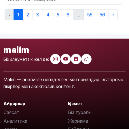
‹
1
2
3
4
5
6
...
55
56
›
malim
Біз әлеуметтік желіде:
Malim — анализге негізделген материалдар, авторлық
пікірлер мен эксклюзив контент.
Айдарлар
Қызмет
Саясат
Біз туралы
Аналитика
Жарнама