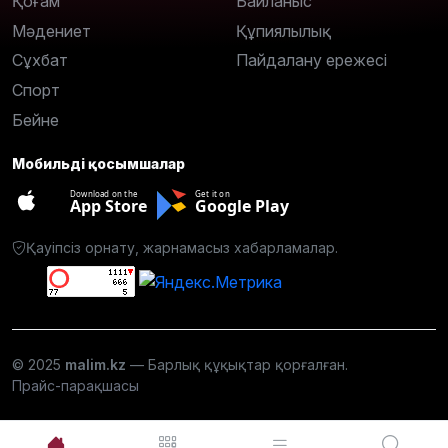
Қоғам
Байланыс
Мәдениет
Құпиялылық
Сұхбат
Пайдалану ережесі
Спорт
Бейне
Мобильді қосымшалар
Download on the
Get it on
App Store
Google Play
Қауіпсіз орнату, жарнамасыз хабарламалар.
© 2025
malim.kz
— Барлық құқықтар қорғалған.
Прайс-парақшасы