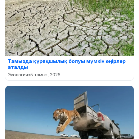
Тамызда құрғақшылық болуы мүмкін өңірлер
аталды
Экология
•
5 тамыз, 2026