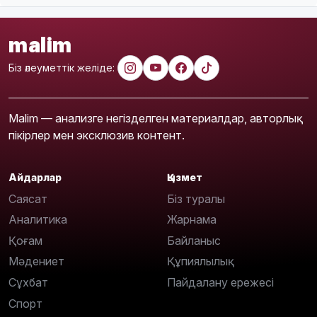
malim
Біз әлеуметтік желіде:
Malim — анализге негізделген материалдар, авторлық
пікірлер мен эксклюзив контент.
Айдарлар
Қызмет
Саясат
Біз туралы
Аналитика
Жарнама
Қоғам
Байланыс
Мәдениет
Құпиялылық
Сұхбат
Пайдалану ережесі
Спорт