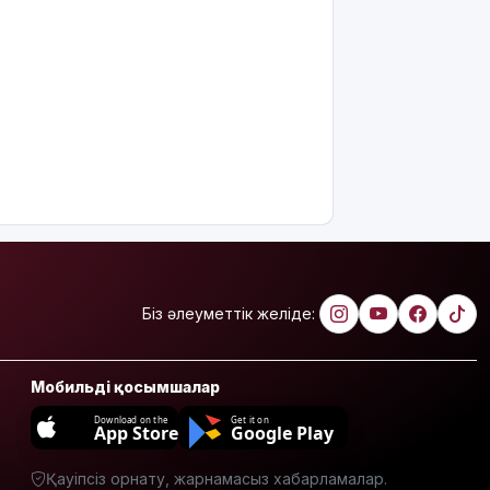
Біз әлеуметтік желіде:
Мобильді қосымшалар
Download on the
Get it on
App Store
Google Play
Қауіпсіз орнату, жарнамасыз хабарламалар.