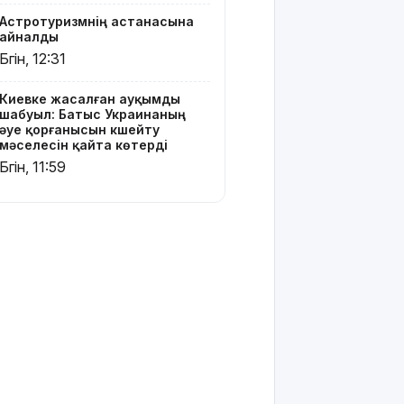
Астротуризмнің астанасына
айналды
Бүгін, 12:31
Киевке жасалған ауқымды
шабуыл: Батыс Украинаның
әуе қорғанысын күшейту
мәселесін қайта көтерді
Бүгін, 11:59