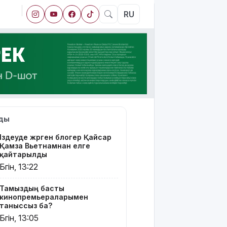
RU
лды
Іздеуде жүрген блогер Қайсар
Қамза Вьетнамнан елге
қайтарылды
Бүгін, 13:22
Тамыздың басты
кинопремьераларымен
таныссыз ба?
Бүгін, 13:05