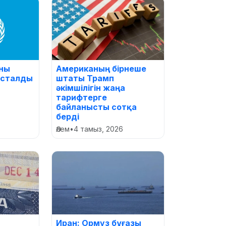
ыны
Американың бірнеше
басталды
штаты Трамп
әкімшілігін жаңа
тарифтерге
байланысты сотқа
берді
Әлем
•
4 тамыз, 2026
Иран: Ормуз бұғазы