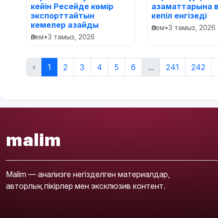
кейін Ресейде көмір
азаматтарына 
экспорттайтын
кепіл енгізеді
кемелер азайды
Әлем
•
3 тамыз, 2026
Әлем
•
3 тамыз, 2026
‹
1
2
3
4
5
6
...
241
242
malim
Malim — анализге негізделген материалдар,
авторлық пікірлер мен эксклюзив контент.