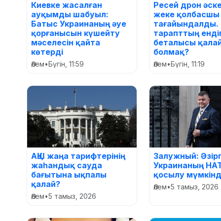
Киевке жасалған
Ресей дрон әске
ауқымды шабуыл:
жеке қолбасшы
Батыс Украинаның әуе
тағайындалды. 
қорғанысын күшейту
тарапттың ендіг
мәселесін қайта
беталысы қала
көтерді
болмақ?
Әлем
•
Бүгін, 11:59
Әлем
•
Бүгін, 11:19
АҚШ жаңа тарифтерінің
Залужный: Әзір
жаһандық сауда
Украинаның НА
бағытына ықпалы
қосылу мүмкінд
қалай?
Әлем
•
5 тамыз, 2026
Әлем
•
5 тамыз, 2026