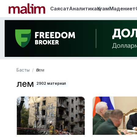
Саясат
Аналитика
Қоғам
Мәдениет
Басты
Әлем
Әлем
2902 материал