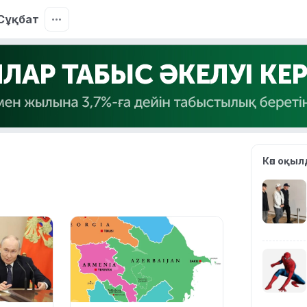
Сұқбат
Көп оқы