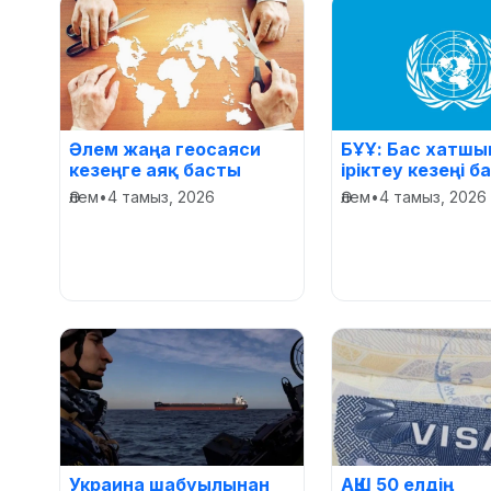
Әлем жаңа геосаяси
БҰҰ: Бас хатш
кезеңге аяқ басты
іріктеу кезеңі 
Әлем
•
4 тамыз, 2026
Әлем
•
4 тамыз, 2026
Украина шабуылынан
АҚШ 50 елдің