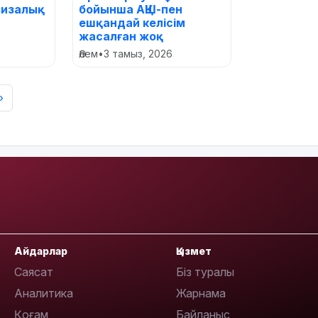
визалық
бойынша АҚШ-пен
ешқандай келісім
жасалған жоқ
Әлем
•
3 тамыз, 2026
›
Айдарлар
Қызмет
Саясат
Біз туралы
Аналитика
Жарнама
Қоғам
Байланыс