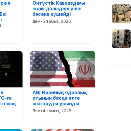
ріне
Оңтүстік Кавказдағы
көлік дәліздері үшін
Екі
бәсеке күшейді
і
Әлем
•
5 тамыз, 2026
й
ге
АҚШ Иранның ядролық
ТО-ға
отынын басқа елге
ігі жоқ
шығаруды ұсынды
Әлем
•
4 тамыз, 2026