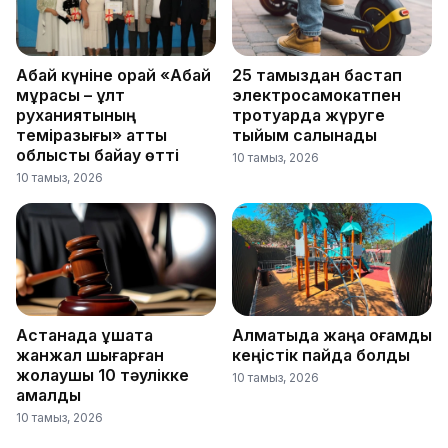
Абай күніне орай «Абай
25 тамыздан бастап
мұрасы – ұлт
электросамокатпен
руханиятының
тротуарда жүруге
темірқазығы» атты
тыйым салынады
облыстық байқау өтті
10 тамыз, 2026
10 тамыз, 2026
Астанада ұшақта
Алматыда жаңа қоғамдық
жанжал шығарған
кеңістік пайда болды
жолаушы 10 тәулікке
10 тамыз, 2026
қамалды
10 тамыз, 2026