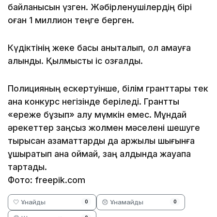
байланысын үзген. Жәбірленушілердің бірі
оған 1 миллион теңге берген.
Күдіктінің жеке басы анықталып, ол қамауға
алынды. Қылмыстық іс қозғалды.
Полицияның ескертуінше, білім гранттары тек
қана конкурс негізінде беріледі. Грантты
«ереже бұзып» алу мүмкін емес. Мұндай
әрекеттер заңсыз жолмен мәселені шешуге
тырысқан азаматтарды да қаржылық шығынға
ұшыратып қана қоймай, заң алдында жауапқа
тартады.
Фото: freepik.com
🤍 Ұнайды
😞 Ұнамайды
0
0