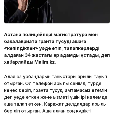
Астана полицейлері магистратура мен
бакалавриатқа грантқа түсуді ақшаға
«кепілдікпен» уәде етіп, талапкерлерді
алдаған 34 жастағы ер адамды ұстады, деп
хабарлайды Malim.kz.
Алаяқ өз құрбандарын таныстары арқылы тауып
отырған. Ол телефон арқылы сенімді түрде
кеңес беріп, грантқа түсуді қамтамасыз етемін
деп уәде еткен және қызметі үшін ірі көлемде
ақша талап еткен. Қаражат делдалдар арқылы
беріліп отырған. Ақша алған соң күдікті