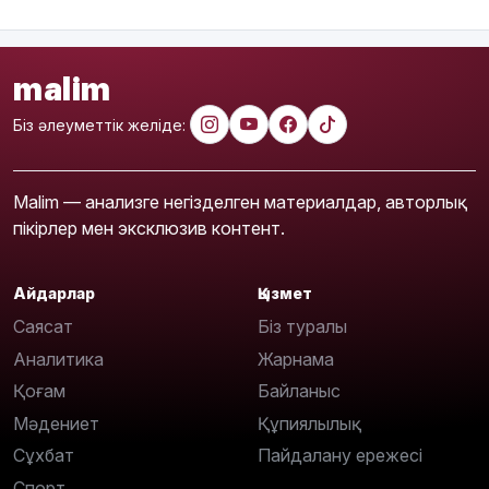
malim
Біз әлеуметтік желіде:
Malim — анализге негізделген материалдар, авторлық
пікірлер мен эксклюзив контент.
Айдарлар
Қызмет
Саясат
Біз туралы
Аналитика
Жарнама
Қоғам
Байланыс
Мәдениет
Құпиялылық
Сұхбат
Пайдалану ережесі
Спорт