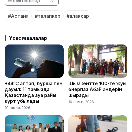
😡 Шектен шыққан
0
#Астана
#талапкер
#алаяқтар
Ұқсас мақалалар
+44°C аптап, бұршақ пен
Шымкентте 100-ге жуық
дауыл: 11 тамызда
өнерпаз Абай әндерін
Қазақстанда ауа райы
шырқады
күрт құбылады
10 тамыз, 2026
10 тамыз, 2026