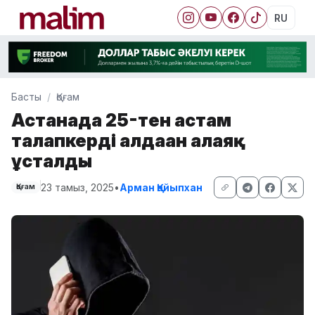
RU
Басты
Қоғам
Астанада 25-тен астам
талапкерді алдаған алаяқ
ұсталды
23 тамыз, 2025
•
Арман Қайыпхан
Қоғам