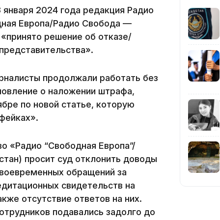
3 января 2024 года редакция Радио
дная Европа/Радио Свобода —
15:04
 «принято решение об отказе/
 представительства».
урналисты продолжали работать без
новление о наложении штрафа,
бре по новой статье, которую
14:10
фейках».
во «Радио “Свободная Европа”/
стан) просит суд отклонить доводы
своевременных обращений за
едитационных свидетельств на
кже отсутствие ответов на них.
сотрудников подавались задолго до
13:14