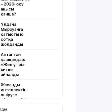
– 2026: оқу
ақысы
қанша?
Ұлдана
Мырзуанға
қатысты іс
сотқа
жолданды
Аптаптан
қашқандар:
«Жел үңгірі»
хитке
айналды
Жасанды
интеллектіні
өшіруге
міндеттейтін
болып
ылды
жатыр