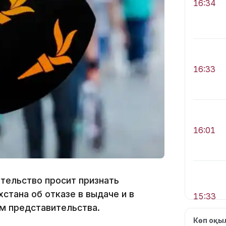
16:34
16:33
16:01
ительство просит признать
стана об отказе в выдаче и в
15:33
м представительства.
Көп оқ