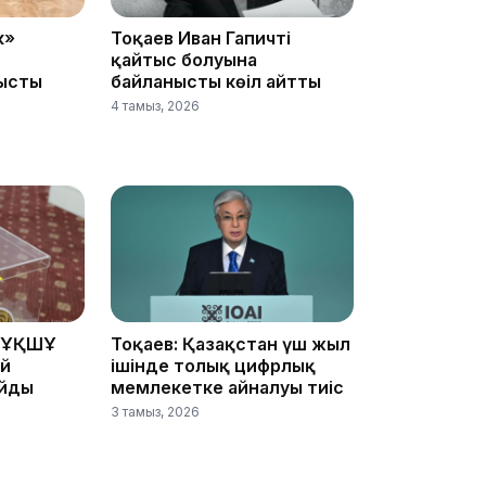
к»
Тоқаев Иван Гапичтің
қайтыс болуына
ысты
байланысты көңіл айтты
10:53
4 тамыз, 2026
10:35
 ҰҚШҰ
Тоқаев: Қазақстан үш жыл
ай
ішінде толық цифрлық
айды
мемлекетке айналуы тиіс
3 тамыз, 2026
10:25