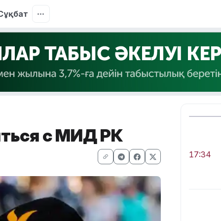
Сұқбат
ться с МИД РК
17:34