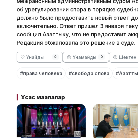
межрайонным административным судом Ас
об урегулировании спора в порядке судебн
должно было предоставить новый ответ до
включительно. Ответ пришел 3 января тек
сообщил Азаттыку, что не предоставит ак
Редакция обжаловала это решение в суде.
🤍 Ұнайды
😞 Ұнамайды
😡 Шектен 
0
0
#права человека
#свобода слова
#Азатты
Ұқсас мақалалар