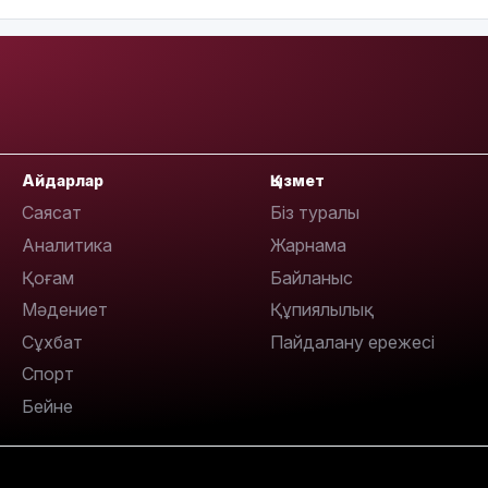
10:05
Айдарлар
Қызмет
Саясат
Біз туралы
Аналитика
Жарнама
Қоғам
Байланыс
Мәдениет
Құпиялылық
Сұхбат
Пайдалану ережесі
Спорт
Бейне
09:53