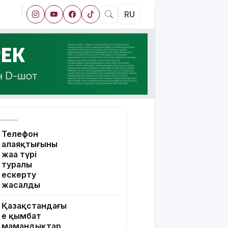
RU
Телефон
алаяқтығының
жаңа түрі
туралы
ескерту
жасалды
Қазақстандағы
ең қымбат
мамандықтар