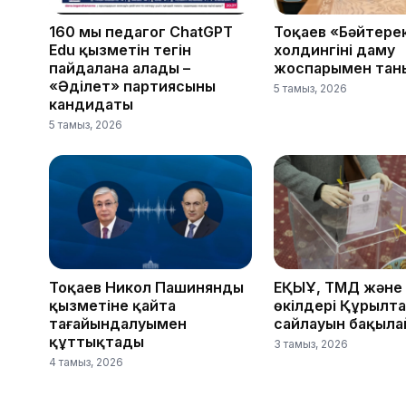
160 мың педагог ChatGPT
Тоқаев «Бәйтере
Edu қызметін тегін
холдингінің даму
пайдалана алады –
жоспарымен тан
«Әділет» партиясының
5 тамыз, 2026
кандидаты
5 тамыз, 2026
Тоқаев Никол Пашинянды
ЕҚЫҰ, ТМД және
қызметіне қайта
өкілдері Құрылт
тағайындалуымен
сайлауын бақыл
құттықтады
3 тамыз, 2026
4 тамыз, 2026