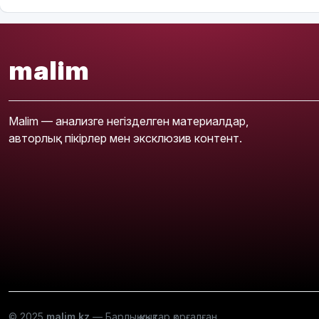
malim
Malim — анализге негізделген материалдар,
авторлық пікірлер мен эксклюзив контент.
© 2025
malim.kz
— Барлық құқықтар қорғалған.