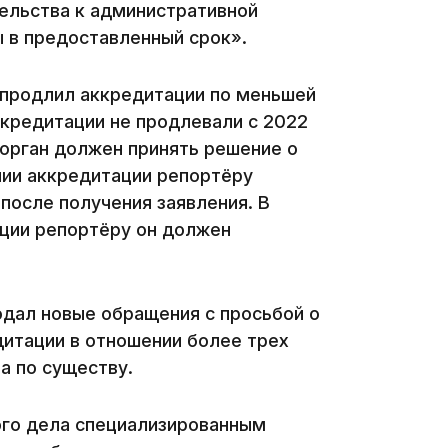
ельства к административной
ы в предоставленный срок».
 продлил аккредитации по меньшей
ккредитации не продлевали с 2022
 орган должен принять решение о
нии аккредитации репортёру
13:08
после получения заявления. В
ации репортёру он должен
одал новые обращения с просьбой о
12:35
дитации в отношении более трех
а по существу.
ого дела специализированным