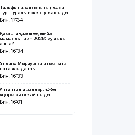
Телефон алаяқтығының жаңа
Грант
түрі туралы ескерту жасалды
иегерлерінің
Бүгін, 17:34
тізімі
шықты
Қазақстандағы ең қымбат
мамандықтар – 2026: оқу ақысы
Белгілі
қанша?
блогер
Бүгін, 16:34
Астанада
былапыт
Ұлдана Мырзуанға қатысты іс
сөз
сотқа жолданды
айтқаны
Бүгін, 16:33
үшін
қамауға
алынды
Аптаптан қашқандар: «Жел
үңгірі» хитке айналды
Мектеп
Бүгін, 16:01
оқушылары
енді БЖБ
мен ТЖБ
тапсыра
ма: