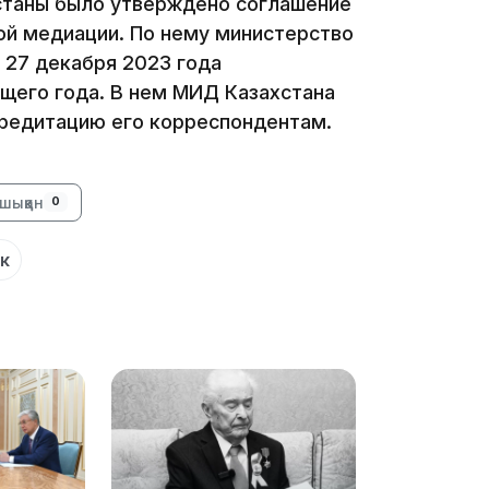
таны было утверждено соглашение
ой медиации. По нему министерство
 27 декабря 2023 года
12:17
ущего года. В нем МИД Казахстана
кредитацию его корреспондентам.
шыққан
0
11:23
к
11:20