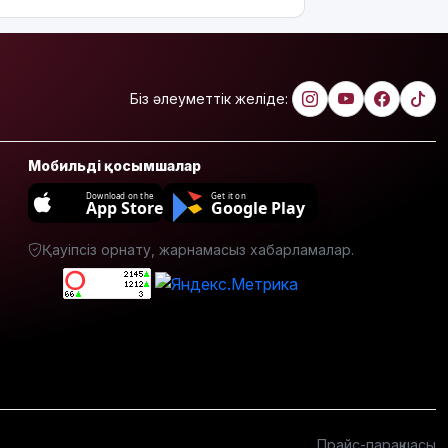
рейс
тоқтатылды
Испанияның
Сеута
Біз әлеуметтік желіде:
қаласына
өтуге
әрекеттенген
Мобильді қосымшалар
100-ге
жуық
Download on the
Get it on
App Store
Google Play
мигрант
қаза тапты
Қауіпсіз орнату, жарнамасыз хабарламалар.
14
қыркүйектен
бастап
тұрғын үй
кезегіне
тұру
тәртібі
өзгереді:
Кімдер
Прайс-парақшасы