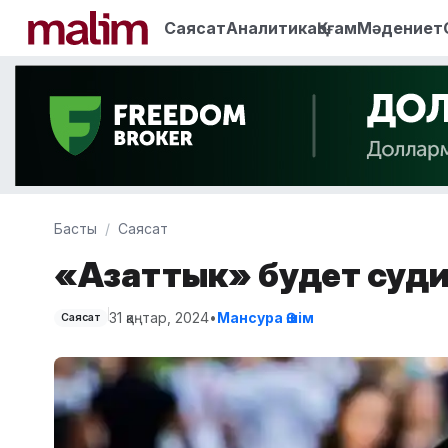
Саясат
Аналитика
Қоғам
Мәдениет
Басты
Саясат
«Азаттык» будет суди
31 қаңтар, 2024
•
Мансура Әшім
Саясат