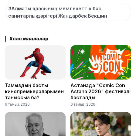
#Алматы қаласының мемлекеттік бас
санитарлық дәрігері Жандарбек Бекшин
Ұқсас мақалалар
Тамыздың басты
Астанада "Comic Con
кинопремьераларымен
Astana 2026" фестивалі
таныссыз ба?
басталды
6 тамыз, 2026
6 тамыз, 2026