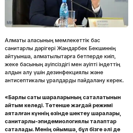
Алматы қаласының мемлекеттік бас
санитарлық дәрігері Жандарбек Бекшиннің
айтуынша, алматылықтарға бетперде киіп,
жеке басының қауіпсіздігі мен қауіпті індеттің
алдын алу үшін дезинфекциялық және
антисептикалық құралдарды пайдалану керек.
«Барлық сақтық шараларының сақталатынын
айтқым келеді. Төтенше жағдай режимі
аяқталған күннің өзінде шектеу шаралары,
санитарлық-эпидемиологиялық талаптар
сақталады. Менің ойымша, бұл бізге әлі де