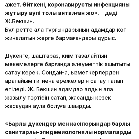
қажет. Өйткені, коронавирустық инфекцияны
жұқтыру қаупі толық аяқталған жоқ
», – деді
Ж.Бекшин.
Бұл ретте қала тұрғындарының адамдар көп
жиналатын жерге бармағандары дұрыс.
Дүкенге, шаштараз, киім тазалайтын
мекемелерге барғанда әлеуметтік қашықтықты
сақтау керек. Сондай-ақ, қызметкерлерден
қарапайым гигиена ережелерін сақтау талап
етіледі. Ж. Бекшин адамдар алдын ала
жазылу тәртібін сақтап, жасанды кезек
жасаудан аулақ болуға шақырды.
«
Барлық дүкендер мен кәсіпорындар барлық
санитарлық-эпидемиологиялық нормаларды