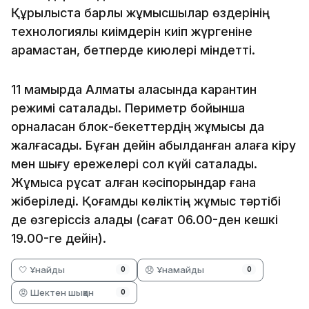
Құрылыста барлық жұмысшылар өздерінің
технологиялық киімдерін киіп жүргеніне
қарамастан, бетперде киюлері міндетті.
11 мамырда Алматы қаласында карантин
режимі сақталады. Периметр бойынша
орналасқан блок-бекеттердің жұмысы да
жалғасады. Бұған дейін қабылданған қалаға кіру
мен шығу ережелері сол күйі сақталады.
Жұмысқа рұқсат алған кәсіпорындар ғана
жіберіледі. Қоғамдық көліктің жұмыс тәртібі
де өзгеріссіз қалады (сағат 06.00-ден кешкі
19.00-ге дейін).
🤍 Ұнайды
😞 Ұнамайды
0
0
😡 Шектен шыққан
0