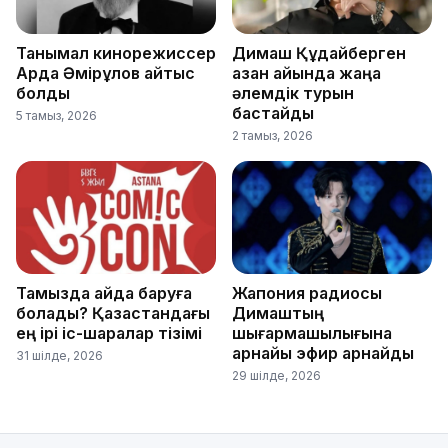
Танымал кинорежиссер
Димаш Құдайберген
Ардақ Әмірқұлов қайтыс
қазан айында жаңа
болды
әлемдік турын
бастайды
5 тамыз, 2026
2 тамыз, 2026
Тамызда қайда баруға
Жапония радиосы
болады? Қазақстандағы
Димаштың
ең ірі іс-шаралар тізімі
шығармашылығына
арнайы эфир арнайды
31 шілде, 2026
29 шілде, 2026