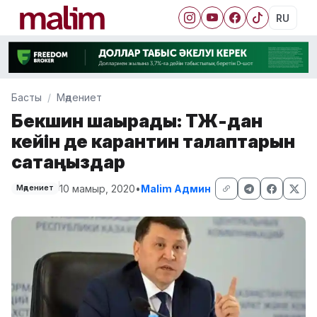
RU
Басты
Мәдениет
Бекшин шақырады: ТЖ-дан
кейін де карантин талаптарын
сақтаңыздар
10 мамыр, 2020
•
Malim Админ
Мәдениет