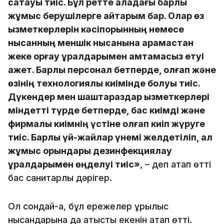
сақтауы тиіс. Бұл ретте қаладағы барлық
жұмыс берушілерге айтарым бар. Олар өз
қызметкерлерін кәсіпорынның немесе
нысанның меншік нысанына қарамастан
жеке қорғау құралдарымен қамтамасыз етуі
қажет. Барлық персонал бетперде, қолғап және
өзінің технологиялық киімінде болуы тиіс.
Дүкендер мен шаштараздар қызметкерлері
міндетті түрде бетперде, бас киімді және
фирмалық киімнің үстіне қолғап киіп жүруге
тиіс. Барлық үй-жайлар үнемі желдетіліп, ал
жұмыс орындары дезинфекциялау
құралдарымен өңделуі тиіс»
, – деп атап өтті
бас санитарлық дәрігер.
Ол сондай-ақ, бұл ережелер құрылыс
нысандарына да қатысты екенін атап өтті.