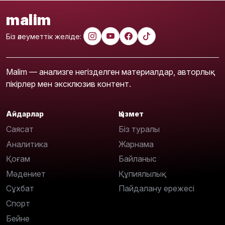
malim
Біз әлеуметтік желіде:
Malim — анализге негізделген материалдар, авторлық
пікірлер мен эксклюзив контент.
Айдарлар
Қызмет
Саясат
Біз туралы
Аналитика
Жарнама
Қоғам
Байланыс
Мәдениет
Құпиялылық
Сұхбат
Пайдалану ережесі
Спорт
Бейне