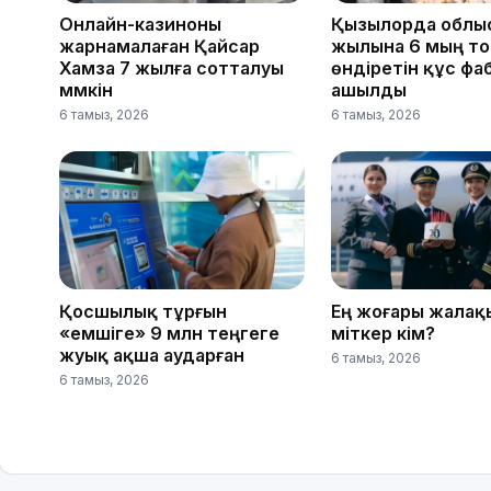
Онлайн-казиноны
Қызылорда облы
жарнамалаған Қайсар
жылына 6 мың то
Хамза 7 жылға сотталуы
өндіретін құс фа
мүмкін
ашылды
6 тамыз, 2026
6 тамыз, 2026
Қосшылық тұрғын
Ең жоғары жалақ
«емшіге» 9 млн теңгеге
үміткер кім?
жуық ақша аударған
6 тамыз, 2026
6 тамыз, 2026