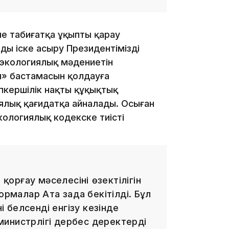
18:50
не табиғатқа ұқыпты қарау
рды іске асыру Президентіміздің
 экологиялық мәдениетін
н» бастамасын қолдауға
пкершілік нақты құқықтық
иялық қағидатқа айналады. Осыған
Экологиялық кодекске тиісті
17:33
рғау мәселесінің өзектілігін
ормалар Ата заңда бекітілді. Бұл
 белсенді енгізу кезінде
инистрлігі дербес деректерді