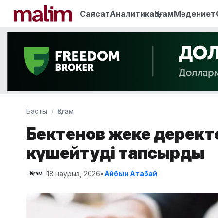
Саясат
Аналитика
Қоғам
Мәдениет
Басты
Қоғам
Бектенов жеке деректе
күшейтуді тапсырды
18 наурыз, 2026
•
Айбын Атабай
Қоғам