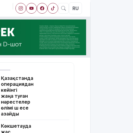
RU
Қазақстанда
операциядан
кейінгі
жаңа туған
нәрестелер
өлімі үш есе
азайды
Көкшетауда
жас