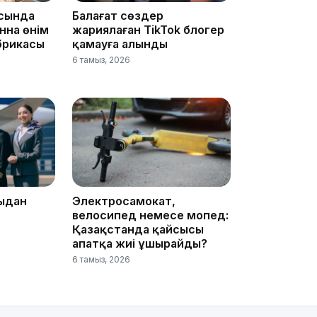
сында
Балағат сөздер
15:59
нна өнім
жариялаған TikTok блогер
брикасы
қамауға алынды
6 тамыз, 2026
15:25
ыдан
Электросамокат,
велосипед немесе мопед:
Қазақстанда қайсысы
апатқа жиі ұшырайды?
6 тамыз, 2026
15:24