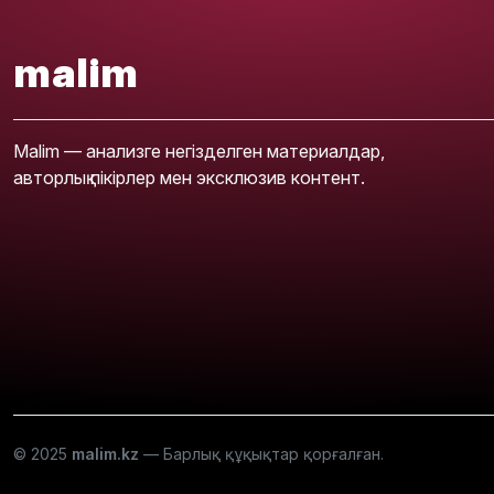
malim
Malim — анализге негізделген материалдар,
авторлық пікірлер мен эксклюзив контент.
© 2025
malim.kz
— Барлық құқықтар қорғалған.