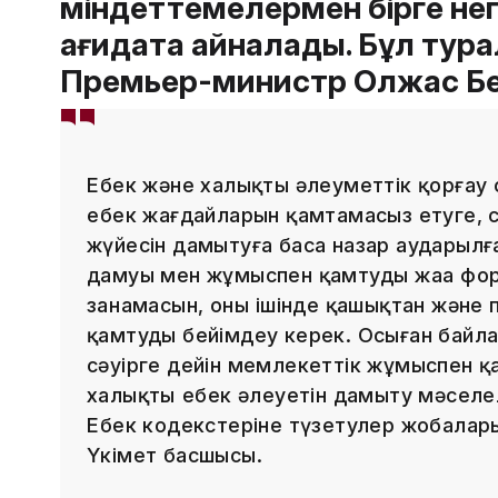
міндеттемелермен бірге нег
қағидатқа айналады. Бұл ту
Премьер-министр Олжас Бе
Еңбек және халықты әлеуметтік қорғау с
еңбек жағдайларын қамтамасыз етуге, с
жүйесін дамытуға баса назар аударылғ
дамуы мен жұмыспен қамтудың жаңа фо
заңнамасын, оның ішінде қашықтан жән
қамтуды бейімдеу керек. Осыған байлан
сәуірге дейін мемлекеттік жұмыспен қ
халықтың еңбек әлеуетін дамыту мәсел
Еңбек кодекстеріне түзетулер жобалары
Үкімет басшысы.