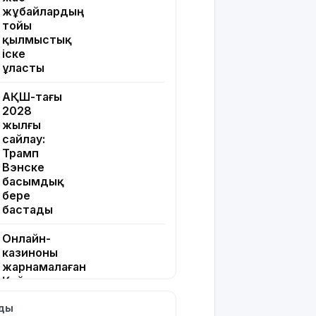
жұбайлардың
тойы
қылмыстық
іске
ұласты
АҚШ-тағы
2028
жылғы
сайлау:
Трамп
Вэнске
басымдық
бере
бастады
Онлайн-
казиноны
жарнамалаған
Қайсар
Хамза 7
лды
жылға