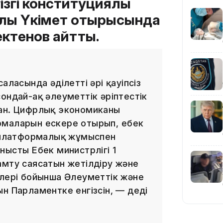
ізгі конституциялық
ралы Үкімет отырысында
ктенов айтты.
19:10
аласында әділетті әрі қауіпсіз
ондай-ақ әлеуметтік әріптестік
ан. Цифрлық экономиканың
рмаларын ескере отырып, еңбек
е платформалық жұмыспен
ысты Еңбек министрлігі 1
амту саясатын жетілдіру және
19:09
елері бойынша Әлеуметтік және
н Парламентке енгізсін, — деді