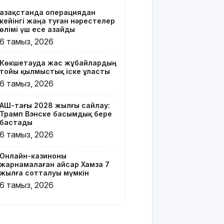
сотталуы
Қазақстанда операциядан
мүмкін
кейінгі жаңа туған нәрестелер
өлімі үш есе азайды
Қызылорда
6 тамыз, 2026
облысында
жылына 6
Көкшетауда жас жұбайлардың
мың тонна
тойы қылмыстық іске ұласты
өнім
6 тамыз, 2026
өндіретін
құс
фабрикасы
АҚШ-тағы 2028 жылғы сайлау:
Трамп Вэнске басымдық бере
ашылды
бастады
6 тамыз, 2026
Балағат
сөздер
жариялаған
Онлайн-казиноны
жарнамалаған Қайсар Хамза 7
TikTok
жылға сотталуы мүмкін
блогер
6 тамыз, 2026
қамауға
алынды
Құтқарушылар