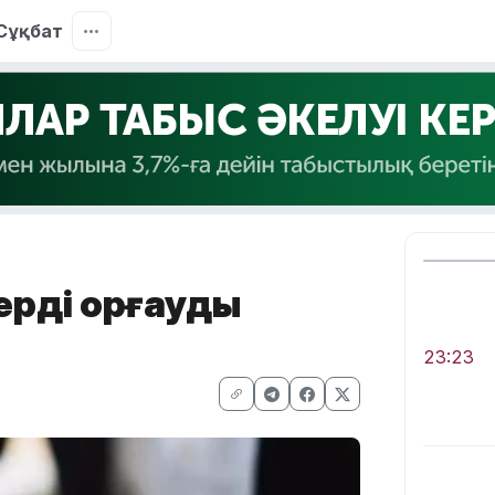
Сұқбат
рді қорғауды
23:23