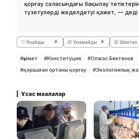
қорғау саласындағы бақылау тетіктерін 
түзетулерді жеделдетуі қажет, — деді
🤍 Ұнайды
😞 Ұнамайды
😡 Шектен 
0
0
#үкімет
#Конституция
#Олжас Бектенов
#қоршаған ортаны қорғау
#Экологиялық жа
Ұқсас мақалалар