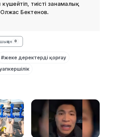
күшейтіп, тиісті заңнамалық
17:17
 Олжас Бектенов.
шыққан
0
#жеке деректерді қорғау
16:37
уапкершілік
16:01