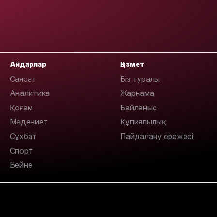
Айдарлар
Қызмет
Саясат
Біз туралы
14:47
Аналитика
Жарнама
Қоғам
Байланыс
Мәдениет
Құпиялылық
Сұхбат
Пайдалану ережесі
Спорт
Бейне
14:36