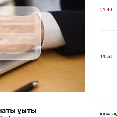
21:46
19:46
19:36
ты құқықтық
Көп оқы