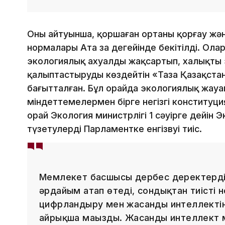
Оның айтуынша, қоршаған ортаны қорғау жә
нормалары Ата заң деңгейінде бекітілді. Ола
экологиялық ахуалды жақсартып, халықтың
қалыптастыруды көздейтін «Таза Қазақста
бағытталған. Бұл орайда экологиялық жауа
міндеттемелермен бірге негізгі конституц
орай Экология министрлігі 1 сәуірге дейін 
түзетулерді Парламентке енгізвуі тиіс.
Мемлекет басшысы дербес деректерді қо
әрдайым атап өтеді, сондықтан тиісті н
цифрландыру мен жасанды интеллектіні
айрықша маңызды. Жасанды интеллект м