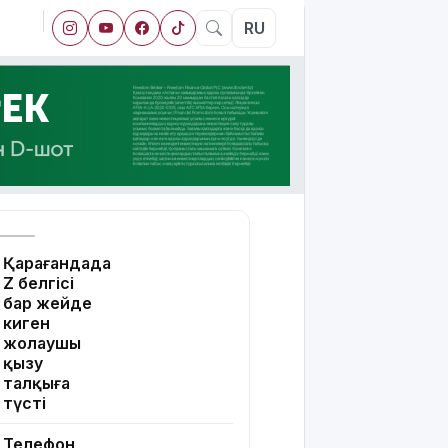
RU
Қарағандада
Z белгісі
бар жейде
киген
жолаушы
қызу
талқыға
түсті
Телефон