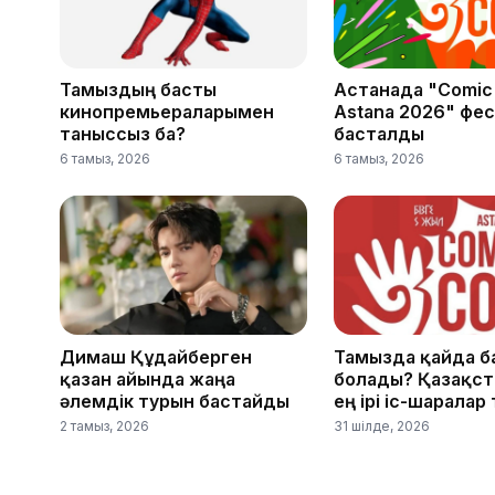
Тамыздың басты
Астанада "Comic
кинопремьераларымен
Astana 2026" фес
таныссыз ба?
басталды
6 тамыз, 2026
6 тамыз, 2026
Димаш Құдайберген
Тамызда қайда б
қазан айында жаңа
болады? Қазақст
әлемдік турын бастайды
ең ірі іс-шаралар 
2 тамыз, 2026
31 шілде, 2026