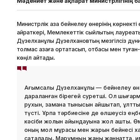
Мәдениет және ақпарат министрлігінің б
Министрлік қазақ бейнелеу өнерінің көрнекті 
қайраткері, Мемлекеттік сыйлықтың лауреа
Дүзелханұлы Дүзелхановтың мезгілсіз дүн
толмас қазаға ортақтасып, отбасы мен туған
көңіл айтады.
Ағымсалы Дүзелханұлы — бейнелеу өне
дараланған бірегей суретші. Ол шығар
рухын, замана тынысын айшықтап, ұлттық
түсті. Ұрпақ тәрбиесіне де өлшеусіз еңб
кәсіби жолын айқындауына жол ашты. Өм
оның мол мұрасы мен жарқын бейнесі х
сақталады. Марқұмның жаны жәннатта, 