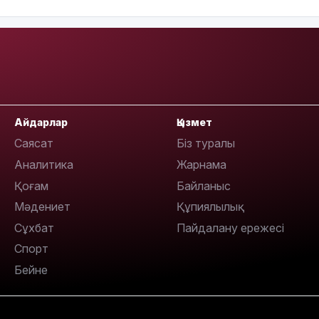
11:20
Айдарлар
Қызмет
Саясат
Біз туралы
Аналитика
Жарнама
10:53
Қоғам
Байланыс
Мәдениет
Құпиялылық
Сұхбат
Пайдалану ережесі
Спорт
Бейне
10:35