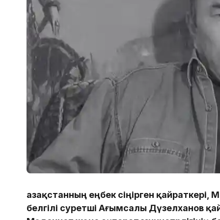
Қазақстанның еңбек сіңірген қайраткері,
белгілі суретші Ағымсалы Дүзелханов қа