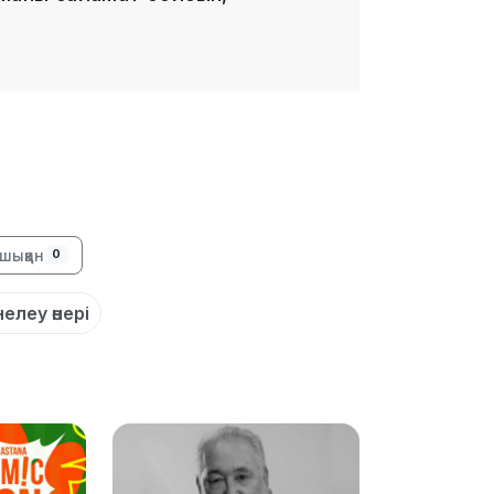
13:14
шыққан
0
елеу өнері
13:08