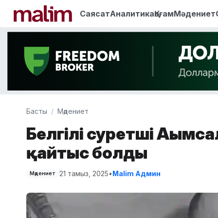
Саясат
Аналитика
Қоғам
Мәдениет
Басты
Мәдениет
Белгілі суретші Ағымс
қайтыс болды
21 тамыз, 2025
•
Malim Админ
Мәдениет