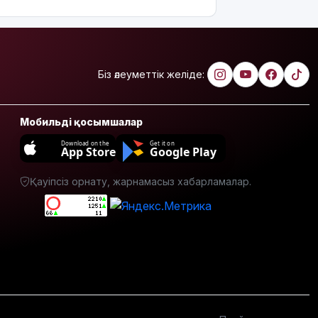
балабақша
тәрбиешісінің
бүлдіршінге
күш
қолданғаны
Біз әлеуметтік желіде:
видеоға
түсіп
қалды
Мобильді қосымшалар
Ғалымдар
Download on the
Get it on
App Store
Google Play
"ми
дамуына
Қауіпсіз орнату, жарнамасыз хабарламалар.
еттен гөрі
қант
пайдалы"
деп жатыр
Атырауда
ер адам 12
жастағы
қызды
алкогольге