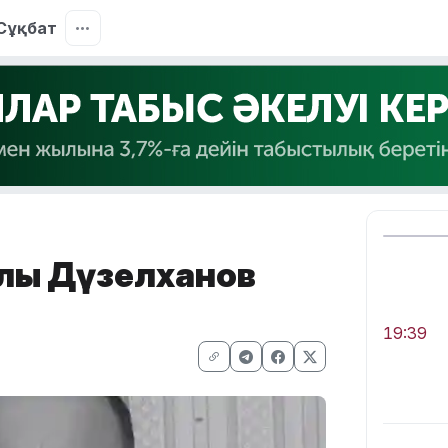
Сұқбат
алы Дүзелханов
19:39