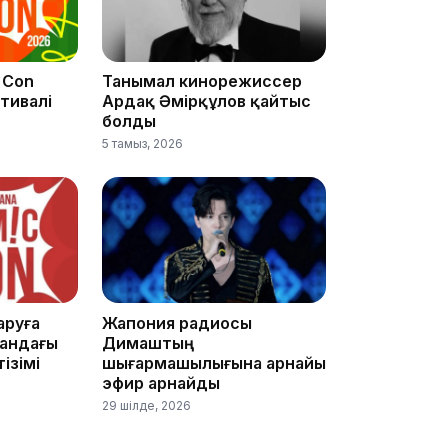
12:35
 Con
Танымал кинорежиссер
тивалі
Ардақ Әмірқұлов қайтыс
болды
5 тамыз, 2026
12:17
аруға
Жапония радиосы
андағы
Димаштың
тізімі
шығармашылығына арнайы
11:23
эфир арнайды
29 шілде, 2026