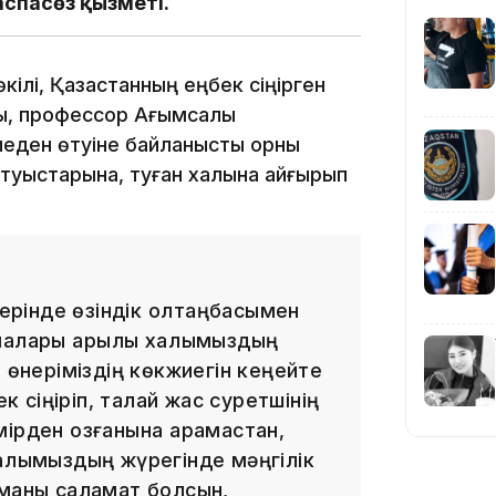
16:01
аспасөз қызметі.
өкілі, Қазақстанның еңбек сіңірген
ты, профессор Ағымсалы
иеден өтуіне байланысты орны
15:33
-туыстарына, туған халқына қайғырып
15:04
рінде өзіндік қолтаңбасымен
малары арқылы халқымыздың
 өнеріміздің көкжиегін кеңейте
ек сіңіріп, талай жас суретшінің
ірден озғанына қарамастан,
14:10
алқымыздың жүрегінде мәңгілік
иманы саламат болсын,