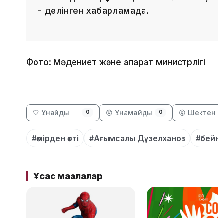
- делінген хабарламада.
Фото: Мәдениет және ақпарат министрлігі
🤍 Ұнайды
😞 Ұнамайды
😡 Шектен 
0
0
#өмірден өтті
#Ағымсалы Дүзелханов
#бейн
Ұқсас мақалалар