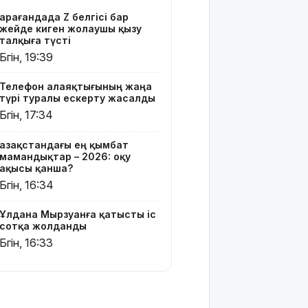
үңгірі»
Қарағандада Z белгісі бар
хитке
жейде киген жолаушы қызу
айналды
талқыға түсті
Бүгін, 19:39
Жасанды
интеллектіні
Телефон алаяқтығының жаңа
өшіруге
түрі туралы ескерту жасалды
міндеттейтін
Бүгін, 17:34
болып
жатыр
Қазақстандағы ең қымбат
мамандықтар – 2026: оқу
Грант
ақысы қанша?
иегерлерінің
Бүгін, 16:34
тізімі
шықты
Ұлдана Мырзуанға қатысты іс
сотқа жолданды
Белгілі
Бүгін, 16:33
блогер
Астанада
былапыт сөз
айтқаны
үшін