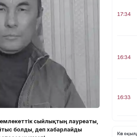
17:34
16:34
16:33
 Мемлекеттік сыйлықтың лауреаты,
йтыс болды, деп хабарлайды
Көп оқы