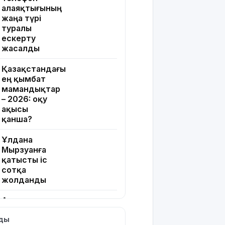
алаяқтығының
жаңа түрі
туралы
ескерту
жасалды
Қазақстандағы
ең қымбат
мамандықтар
– 2026: оқу
ақысы
қанша?
Ұлдана
Мырзуанға
қатысты іс
сотқа
жолданды
Аптаптан
қашқандар:
лды
«Жел