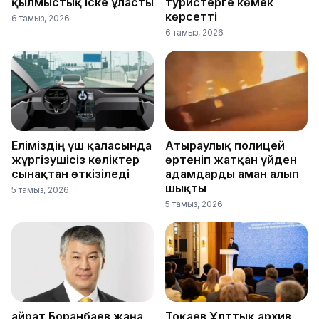
қылмыстық іске ұласты
туристерге көмек
көрсетті
6 тамыз, 2026
6 тамыз, 2026
Еліміздің үш қаласында
Атыраулық полицей
жүргізушісіз көліктер
өртеніп жатқан үйден
сынақтан өткізіледі
адамдарды аман алып
шықты
5 тамыз, 2026
5 тамыз, 2026
Қайрат Боранбаев жаңа
Тоқаев Ұлттық архив