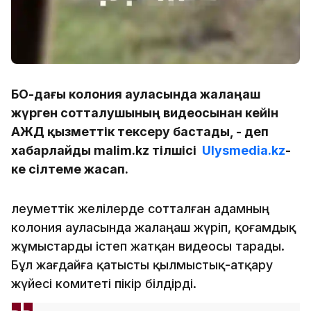
БҚО-дағы колония ауласында жалаңаш
жүрген сотталушының видеосынан кейін
ҚАЖД қызметтік тексеру бастады, - деп
хабарлайды malim.kz тілшісі
Ulysmedia.kz
-
ке сілтеме жасап.
Әлеуметтік желілерде сотталған адамның
колония ауласында жалаңаш жүріп, қоғамдық
жұмыстарды істеп жатқан видеосы тарады.
Бұл жағдайға қатысты қылмыстық-атқару
жүйесі комитеті пікір білдірді.