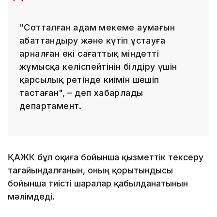
"Сотталған адам мекеме аумағын
абаттандыру және күтіп ұстауға
арналған екі сағаттық міндетті
жұмысқа келіспейтінін білдіру үшін
қарсылық ретінде киімін шешіп
тастаған", – деп хабарлады
департамент.
ҚАЖК бұл оқиға бойынша қызметтік тексеру
тағайындалғанын, оның қорытындысы
бойынша тиісті шаралар қабылданатынын
мәлімдеді.