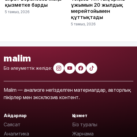
қызметке барды
ұжымын 20 жылдық
мерейтойымен
5 тамыз, 2026
құттықтады
5 тамыз, 2026
malim
Біз әлеуметтік желіде:
Malim — анализге негізделген материалдар, авторлық
пікірлер мен эксклюзив контент.
Айдарлар
Қызмет
Саясат
Біз туралы
Аналитика
Жарнама