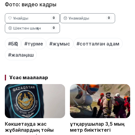
Фото: видео кадры
🤍 Ұнайды
😞 Ұнамайды
0
0
😡 Шектен шыққан
0
#БҚО
#түрме
#жұмыс
#сотталған адам
#жалаңаш
Ұқсас мақалалар
Көкшетауда жас
Құтқарушылар 3,5 мың
жұбайлардың тойы
метр биіктіктегі