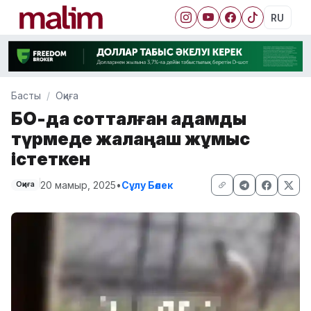
RU
Басты
Оқиға
БҚО-да сотталған адамды
түрмеде жалаңаш жұмыс
істеткен
20 мамыр, 2025
•
Сұлу Бөлек
Оқиға