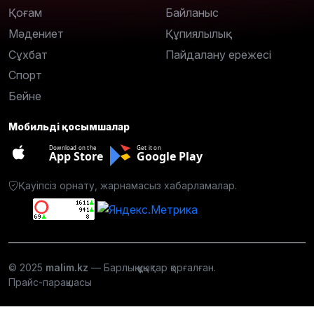
Қоғам
Байланыс
Мәдениет
Құпиялылық
Сұхбат
Пайдалану ережесі
Спорт
Бейне
Мобильді қосымшалар
Download on the
Get it on
App Store
Google Play
Қауіпсіз орнату, жарнамасыз хабарламалар.
© 2025
malim.kz
— Барлық құқықтар қорғалған.
Прайс-парақшасы