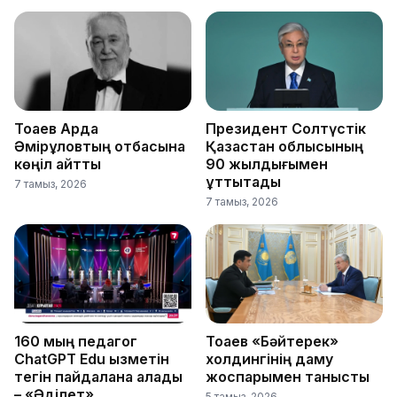
Тоқаев Ардақ
Президент Солтүстік
Әмірқұловтың отбасына
Қазақстан облысының
көңіл айтты
90 жылдығымен
құттықтады
7 тамыз, 2026
7 тамыз, 2026
160 мың педагог
Тоқаев «Бәйтерек»
ChatGPT Edu қызметін
холдингінің даму
тегін пайдалана алады
жоспарымен танысты
– «Әділет»
5 тамыз, 2026