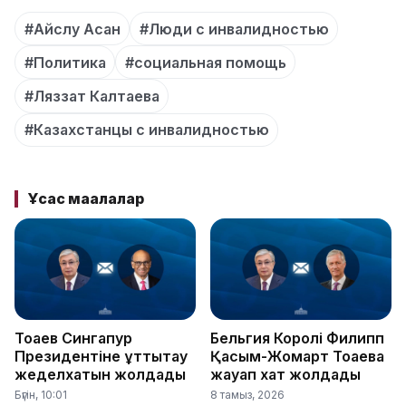
#Айслу Асан
#Люди с инвалидностью
#Политика
#социальная помощь
#Ляззат Калтаева
#Казахстанцы с инвалидностью
Ұқсас мақалалар
Тоқаев Сингапур
Бельгия Королі Филипп
Президентіне құттықтау
Қасым-Жомарт Тоқаевқа
жеделхатын жолдады
жауап хат жолдады
Бүгін, 10:01
8 тамыз, 2026