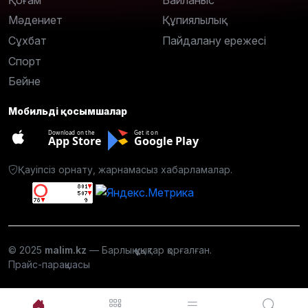
Мәдениет
Құпиялылық
Сұхбат
Пайдалану ережесі
Спорт
Бейне
Мобильді қосымшалар
Download on the
Get it on
App Store
Google Play
Қауіпсіз орнату, жарнамасыз хабарламалар.
© 2025
malim.kz
— Барлық құқықтар қорғалған.
Прайс-парақшасы