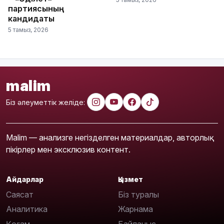
партиясының
кандидаты
5 тамыз, 2026
malim
Біз әлеуметтік желіде:
Malim — анализге негізделген материалдар, авторлық
пікірлер мен эксклюзив контент.
Айдарлар
Қызмет
Саясат
Біз туралы
Аналитика
Жарнама
Қоғам
Байланыс