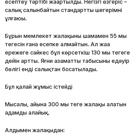
есептеу тәртібі жаңартылды. Негізгі өзгеріс –
салық салынбайтын стандартты шегерімнің
ұлғаюы.
Бұрын мемлекет жалақының шамамен 55 мың
теңгесін ғана есепке алмайтын. Ал жаңа
ережеге сәйкес бұл көрсеткіш 130 мың теңгеге
дейін артты. Яғни азаматтың табысының едәуір
бөлігі енді салықтан босатылады.
Бұл қалай жұмыс істейді
Мысалы, айына 300 мың теңге жалақы алатын
адамды алайық.
Алдымен жалақыдан: