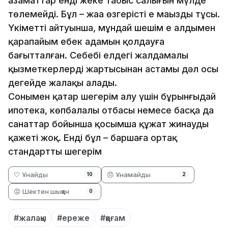
азаматтар енді жеке табыс салығын мүлде
төлемейді. Бұл – жаңа өзгерістің ең маңызды тұсы.
Үкіметтің айтуынша, мұндай шешім ең алдымен
қарапайым еңбек адамын қолдауға
бағытталған. Себебі елдегі жалдамалы
қызметкерлердің жартысынан астамы дәл осы
деңгейде жалақы алады.
Сонымен қатар шегерім алу үшін бұрынғыдай
ипотека, көпбалалы отбасы немесе басқа да
санаттар бойынша қосымша құжат жинаудың
қажеті жоқ. Енді бұл – баршаға ортақ
стандартты шегерім
🤍 Ұнайды
😞 Ұнамайды
10
2
😡 Шектен шыққан
0
#жалақы
#ереже
#қоғам