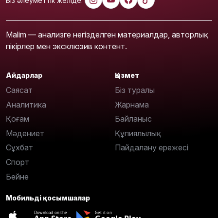
Біз әлеуметтік желіде:
Malim — анализге негізделген материалдар, авторлық
пікірлер мен эксклюзив контент.
Айдарлар
Қызмет
Саясат
Біз туралы
Аналитика
Жарнама
Қоғам
Байланыс
Мәдениет
Құпиялылық
Сұхбат
Пайдалану ережесі
Спорт
Бейне
Мобильді қосымшалар
Download on the
Get it on