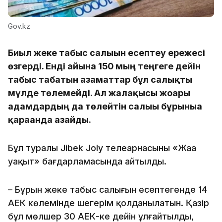
Gov.kz
Биыл жеке табыс салығын есептеу ережесі
өзгерді. Енді айына 150 мың теңгеге дейін
табыс табатын азаматтар бұл салықты
мүлде төлемейді. Ал жалақысы жоғары
адамдардың да төлейтін салығы бұрынғыға
қарағанда азайды.
Бұл туралы Jibek Joly телеарнасының «Жаңа
уақыт» бағдарламасында айтылды.
– Бұрын жеке табыс салығын есептегенде 14
АЕК көлемінде шегерім қолданылатын. Қазір
бұл мөлшер 30 АЕК-ке дейін ұлғайтылды,