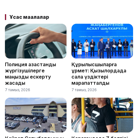
Ұқсас мақалалар
Полиция қазақстандық
Құрылысшыларға
жүргізушілерге
құрмет: Қызылордада
маңызды ескерту
сала үздіктері
жасады
марапатталды
7 тамыз, 2026
7 тамыз, 2026