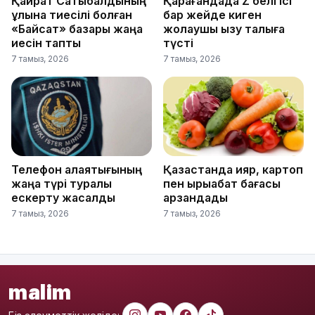
Қайрат Сатыбалдының
Қарағандада Z белгісі
ұлына тиесілі болған
бар жейде киген
«Байсат» базары жаңа
жолаушы қызу талқыға
иесін тапты
түсті
7 тамыз, 2026
7 тамыз, 2026
Телефон алаяқтығының
Қазақстанда қияр, картоп
жаңа түрі туралы
пен қырыққабат бағасы
ескерту жасалды
арзандады
7 тамыз, 2026
7 тамыз, 2026
malim