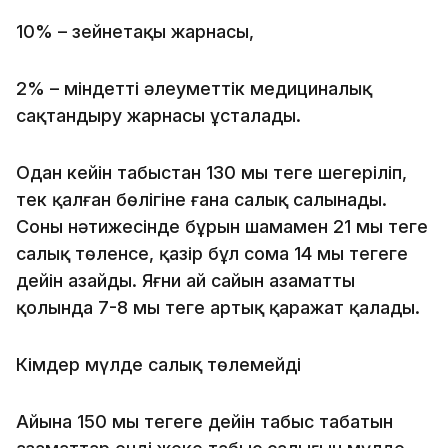
10% – зейнетақы жарнасы,
2% – міндетті әлеуметтік медициналық
сақтандыру жарнасы ұсталады.
Одан кейін табыстан 130 мың теңге шегеріліп,
тек қалған бөлігіне ғана салық салынады.
Соның нәтижесінде бұрын шамамен 21 мың теңге
салық төленсе, қазір бұл сома 14 мың теңгеге
дейін азайды. Яғни ай сайын азаматтың
қолында 7-8 мың теңге артық қаражат қалады.
Кімдер мүлде салық төлемейді
Айына 150 мың теңгеге дейін табыс табатын