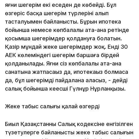
яғни шегерім екі еседен де көбейді. Бұл
өзгеріс басқа шегерім түрлерінің алып
тасталуымен байланысты. Бұрын ипотека
бойынша немесе көпбалалы ата-ана ретінде
қосымша шегерімдер қолдануға болатын.
Қазір мұндай жеке шегерімдер жоқ. Енді 30
АЕК көлеміндегі шегерім баршаға бірдей
қолданылады. Яғни сіз көпбалалы ата-ана
санатына жатпасаңыз да, ипотекаңыз болмаса
да, бұл шегерімді пайдалана аласыз, - дейді
салық бойынша кеңесші Гүлнұр Нұрланқызы.
Жеке табыс салығы қалай өзгерді
Биыл Қазақстанның Салық кодексіне енгізілген
түзетулерге байланысты жеке табыс салығын