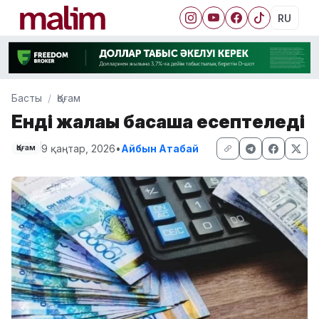
RU
Басты
Қоғам
Енді жалақы басқаша есептеледі
9 қаңтар, 2026
•
Айбын Атабай
Қоғам