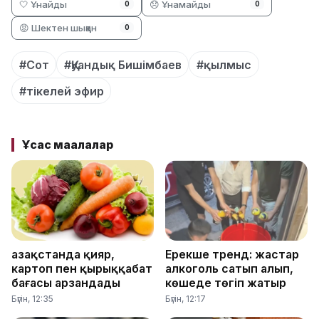
🤍 Ұнайды
😞 Ұнамайды
0
0
😡 Шектен шыққан
0
#Сот
#Қуандық Бишімбаев
#қылмыс
#тікелей эфир
Ұқсас мақалалар
Қазақстанда қияр,
Ерекше тренд: жастар
картоп пен қырыққабат
алкоголь сатып алып,
бағасы арзандады
көшеде төгіп жатыр
Бүгін, 12:35
Бүгін, 12:17