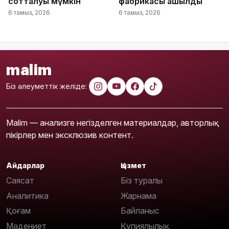
сотталуы мүмкін
фабрикасы ашылды
6 тамыз, 2026
6 тамыз, 2026
malim
Біз әлеуметтік желіде:
Malim — анализге негізделген материалдар, авторлық
пікірлер мен эксклюзив контент.
Айдарлар
Қызмет
Саясат
Біз туралы
Аналитика
Жарнама
Қоғам
Байланыс
Мәдениет
Құпиялылық