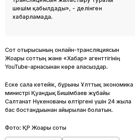
шешім қабылдады», - делінген
хабарламада.
Сот отырысының онлайн-трансляциясын
Жоғарғы соттың және «Хабар» агенттігінің
YouTube-арнасынан көре аласыздар.
Еске сала кетейік, бұрынғы Ұлттық экономика
министрі Қуандық Бишімбаев жұбайы
Салтанат Нүкенованы өлтіргені үшін 24 жылға
бас бостандығынан айырылған болатын.
Фото: ҚР Жоғарғы соты