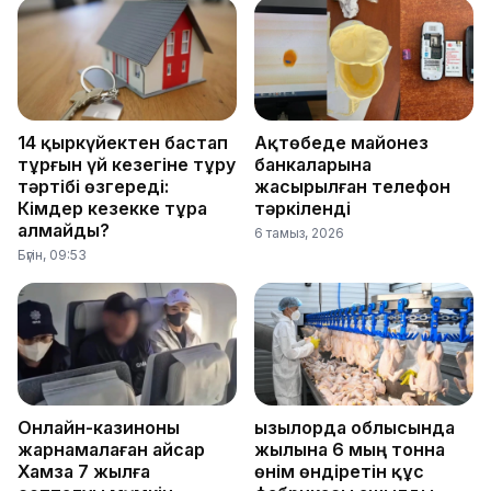
14 қыркүйектен бастап
Ақтөбеде майонез
тұрғын үй кезегіне тұру
банкаларына
тәртібі өзгереді:
жасырылған телефон
Кімдер кезекке тұра
тәркіленді
алмайды?
6 тамыз, 2026
Бүгін, 09:53
Онлайн-казиноны
Қызылорда облысында
жарнамалаған Қайсар
жылына 6 мың тонна
Хамза 7 жылға
өнім өндіретін құс