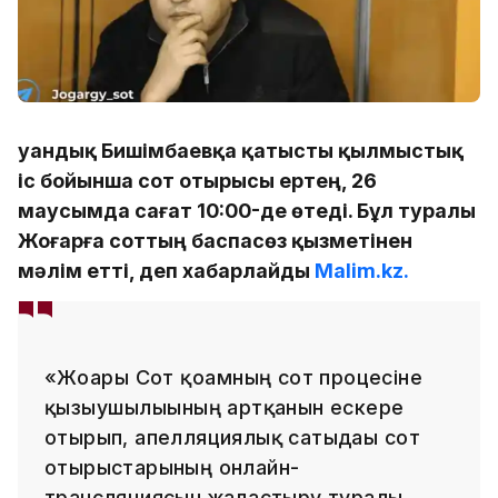
Қуандық Бишімбаевқа қатысты қылмыстық
іс бойынша сот отырысы ертең, 26
маусымда сағат 10:00-де өтеді. Бұл туралы
Жоғарға соттың баспасөз қызметінен
мәлім етті, деп хабарлайды
Malim.kz.
«Жоғарғы Сот қоғамның сот процесіне
қызығушылығының артқанын ескере
отырып, апелляциялық сатыдағы сот
отырыстарының онлайн-
трансляциясын жалғастыру туралы