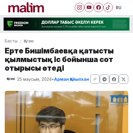
RU
Басты
Қоғам
Ертең Бишімбаевқа қатысты
қылмыстық іс бойынша сот
отырысы өтеді
25 маусым, 2024
•
Арман Қайыпхан
Қоғам