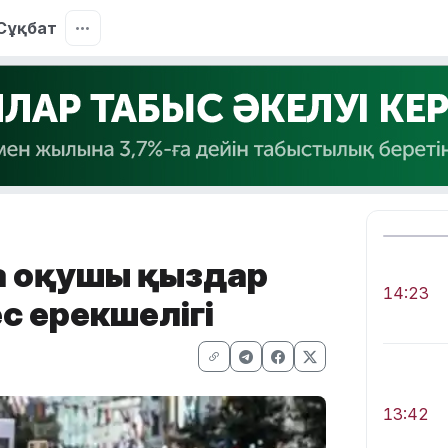
Сұқбат
а оқушы қыздар
14:23
с ерекшелігі
13:42