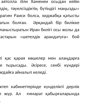
18:58
 аятолла Әли Хаменеи осыдан кейін
ің, тәуелсіздіктің бүтіндігі маңызды»
рагим Раиси болса, хиджабқа қатысты
татын болған. Әрқандай бір билікке
йланыстыратын Иран билігі осы жолы да
17:57
старын «шетелдік арандатуға» бой
ті қас қарая көшелер мен алаңдарға
е тырысады. Әсіресе, сенбі күндері
17:10
ағдайға айналып келеді.
теп кабинеттерінде күнделікті дерлік
п жүр. Ал ғимарат қабырғаларында
.