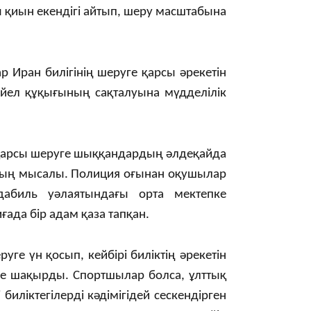
22:12
 қиын екендігі айтып, шеру масштабына
Иран билігінің шеруге қарсы әрекетін
 әйел құқығының сақталуына мүдделілік
21:05
 қарсы шеруге шыққандардың әлдеқайда
ның мысалы. Полиция оғынан оқушылар
дабиль уәлаятындағы орта мектепке
20:07
ада бір адам қаза тапқан.
уге үн қосып, кейбірі биліктің әрекетін
ерге шақырды. Спортшылар болса, ұлттық
ліктегілерді кәдімігідей сескендірген