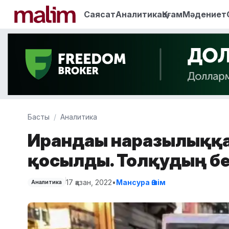
Саясат
Аналитика
Қоғам
Мәдениет
Басты
Аналитика
Ирандағы наразылыққ
қосылды. Толқудың бе
17 қазан, 2022
•
Мансура Әшім
Аналитика