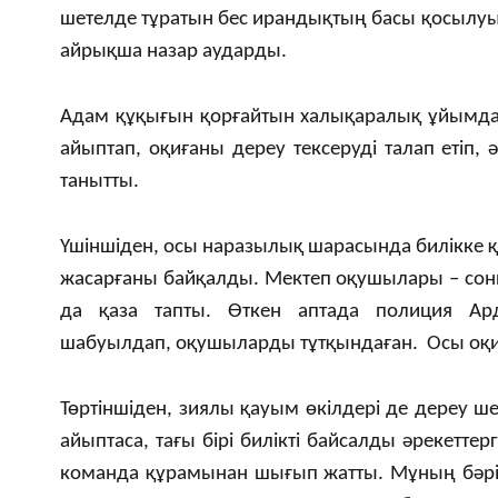
шетелде тұратын бес ирандықтың басы қосылуы
айрықша назар аударды.
Адам құқығын қорғайтын халықаралық ұйымдар 
айыптап, оқиғаны дереу тексеруді талап етіп,
танытты.
Үшіншіден, осы наразылық шарасында билікке
жасарғаны байқалды. Мектеп оқушылары – со
да қаза тапты. Өткен аптада полиция Ар
шабуылдап, оқушыларды тұтқындаған. Осы оқиғ
Төртіншіден, зиялы қауым өкілдері де дереу шер
айыптаса, тағы бірі билікті байсалды әрекетт
команда құрамынан шығып жатты. Мұның бәрі би