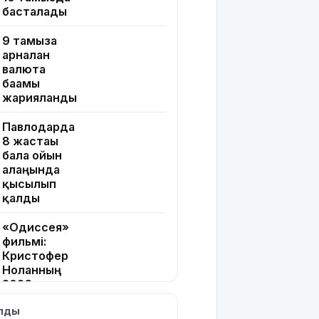
басталады
9 тамызға
арналған
валюта
бағамы
жарияланды
Павлодарда
8 жастағы
бала ойын
алаңында
қысылып
қалды
«Одиссея»
фильмі:
Кристофер
Ноланның
2026 жылғы
хитінің
ылды
сюжеті