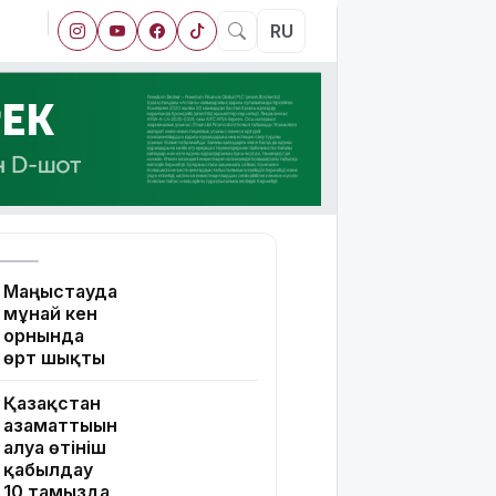
RU
Маңғыстауда
мұнай кен
орнында
өрт шықты
Қазақстан
азаматтығын
алуға өтініш
қабылдау
10 тамызда