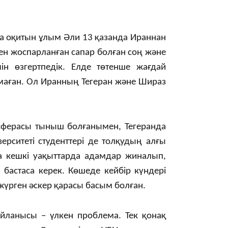
 оқитын ұлым Әли 13 қазанда Ираннан
ден жоспарланған сапар болған соң және
ін өзгертпедік. Елде төтенше жағдай
13:39
маған. Ол Иранның Тегеран және Шираз
сферасы тыныш болғанымен, Тегеранда
рситеті студенттері де толқудың алғы
а кешкі уақыттарда адамдар жиналып,
а бастаса керек. Көшеде кейбір күндері
13:00
жүрген әскер қарасы басым болған.
айланысы – үлкен проблема. Тек қонақ