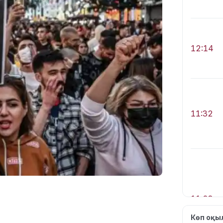
12:14
11:32
11:28
Көп оқ