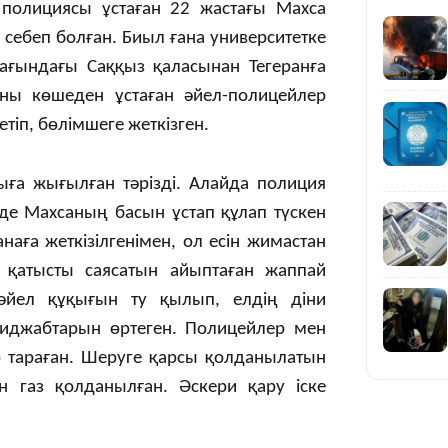
полициясы ұстаған 22 жастағы Махса
 себеп болған. Биыл ғана университетке
мағындағы Саққыз қаласынан Тегеранға
Оны көшеден ұстаған әйел-полицейлер
10:01
етіп, бөлімшеге жеткізген.
ыға жығылған тәрізді. Алайда полиция
де Махсаның басын ұстап құлап түскен
наға жеткізілгенімен, ол есін жимастан
е қатысты саясатын айыптаған жаппай
09:40
әйел құқығын ту қылып, елдің діни
иджабтарын өртеген. Полицейлер мен
ар тараған. Шеруге қарсы қолданылатын
 газ қолданылған. Әскери қару іске
08:41