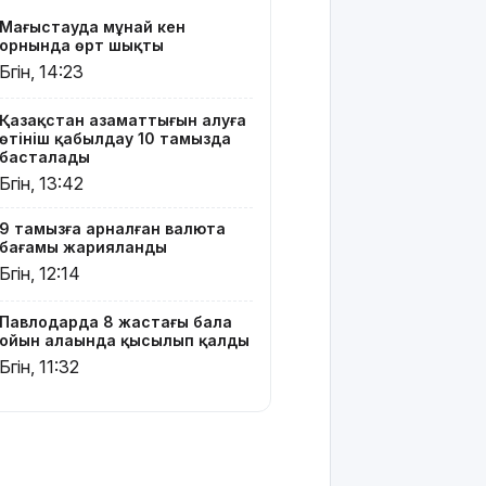
мен
Маңғыстауда мұнай кен
актерлері
орнында өрт шықты
Бүгін, 14:23
Тоқаев
Сингапур
Қазақстан азаматтығын алуға
Президентіне
өтініш қабылдау 10 тамызда
құттықтау
басталады
жеделхатын
Бүгін, 13:42
жолдады
9 тамызға арналған валюта
Түркия
бағамы жарияланды
Ресей мен
Бүгін, 12:14
Украина
арасында
жаңа
Павлодарда 8 жастағы бала
келісім
ойын алаңында қысылып қалды
жасауды
Бүгін, 11:32
ұсынды
Бүгін –
Құрылысшылар
күні