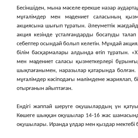
Бесіншіден, мына мәселе ерекше назар аударта
мұғалімдер мен мәдениет саласының қызм
акциясына шығып тұратын. Әлеуметтік жағдай
акция кезінде ұсталғандарды босатуды талап
себептер осындай болып келетін. Мұндай акция
білім басқармалары алдында өтіп тұратын. «Х
мен мәдениет саласы қызметкерлері бұрынғыд
шықпағанымен, наразылар қатарында болған. Бі
мұғалімдер кәсіподағы мәлімдеме жариялап, б
отырғанын айыптаған.
Ендігі жаппай шеруге оқушылардың үн қатуы
Көшеге шыққан оқушылар 14-16 жас шамасында
оқушылары. Иранда ұлдар мен қыздар мектебі 