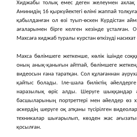
Хиджабы толық емес деген желеумен ахлақ 
Аминидің 16 қыркүйектегі өлімі жаппай толқуға
қабылданған ол өзі туып-өскен Күрдістан ай
ағаларымен бірге келген кезінде ұсталған. 
Махсаға хиджаб туралы курстан өткізуді насихат 
Махса бөлімшеге жеткенше, көлік ішінде соққ
оның анық-қанығын айтпай, бөлімшеге жеткен
видеосын ғана таратқан. Сол құлағаннан ауруха
қайтыс болады.
Іле-шала биліктің әйелдерг
наразылық өріс алды. Шеруге шыққандар 
басшыларының портреттері мен әйелдер өз х
әскердің шеруге оқ атқаны түсірілген видеол
техникалар шығарылып, көзден жас ағызатын
қосылған.