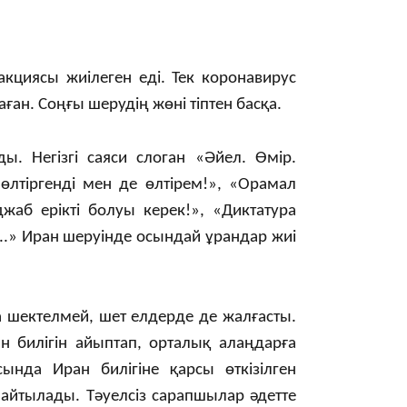
08:29
циясы жиілеген еді. Тек коронавирус
ған. Соңғы шерудің жөні тіптен басқа.
08:15
ы. Негізгі саяси слоган «Әйел. Өмір.
өлтіргенді мен де өлтірем!», «Орамал
жаб ерікті болуы керек!», «Диктатура
.» Иран шеруінде осындай ұрандар жиі
23:12
а шектелмей, шет елдерде де жалғасты.
н билігін айыптап, орталық алаңдарға
нда Иран билігіне қарсы өткізілген
йтылады. Тәуелсіз сарапшылар әдетте