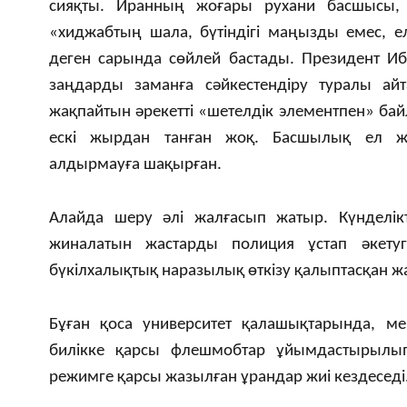
сияқты. Иранның жоғары рухани басшысы,
«хиджабтың шала, бүтіндігі маңызды емес, елд
деген сарында сөйлей бастады. Президент Иб
заңдарды заманға сәйкестендіру туралы ай
жақпайтын әрекетті «шетелдік элементпен» ба
ескі жырдан танған жоқ. Басшылық ел жа
алдырмауға шақырған.
Алайда шеру әлі жалғасып жатыр. Күнделік
жиналатын жастарды полиция ұстап әкетуг
бүкілхалықтық наразылық өткізу қалыптасқан ж
Бұған қоса университет қалашықтарында, мек
билікке қарсы флешмобтар ұйымдастырылы
режимге қарсы жазылған ұрандар жиі кездеседі