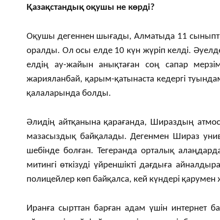
Қазақстандық оқушы не көрді?
Оқушы дегеннен шығады, Алматыда 11 сыныпта
оралды. Ол осы елде 10 күн жүріп келді. Әуел
елдің ау-жайын анықтаған соң сапар мерзім
жарияланбай, қарым-қатынаста кедергі туында
қалаларында болды.
Әлидің айтқанына қарағанда, Шираздың атмо
мазасыздық байқалады. Дегенмен Шираз униве
шебінде болған. Тегеранда орталық алаңдард
митингі өткізуді үйреншікті дағдыға айналдыр
полицейлер көп байқалса, кей күндері қарумен 
Иранға сырттан барған адам үшін интернет б