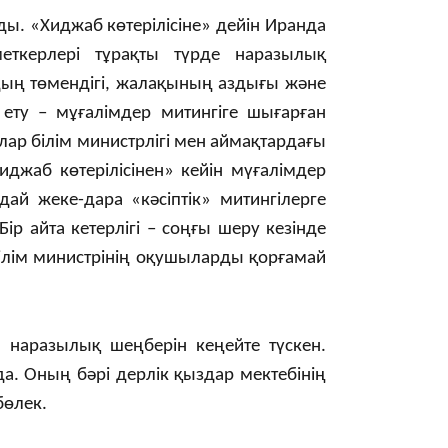
16:59
ды. «Хиджаб көтерілісіне» дейін Иранда
еткерлері тұрақты түрде наразылық
дың төмендігі, жалақының аздығы және
 ету – мұғалімдер митингіге шығарған
лар білім министрлігі мен аймақтардағы
15:55
иджаб көтерілісінен» кейін мүғалімдер
ай жеке-дара «кәсіптік» митингілерге
р айта кетерлігі – соңғы шеру кезінде
ілім министрінің оқушыларды қорғамай
 наразылық шеңберін кеңейте түскен.
14:26
. Оның бәрі дерлік қыздар мектебінің
бөлек.