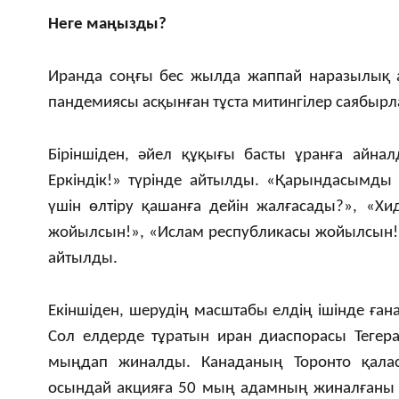
Неге маңызды?
Иранда соңғы бес жылда жаппай наразылық ак
пандемиясы асқынған тұста митингілер саябырла
Біріншіден, әйел құқығы басты ұранға айналд
Еркіндік!» түрінде айтылды. «Қарындасымды 
үшін өлтіру қашанға дейін жалғасады?», «Хид
жойылсын!», «Ислам республикасы жойылсын!.
айтылды.
Екіншіден, шерудің масштабы елдің ішінде ған
Сол елдерде тұратын иран диаспорасы Тегера
мыңдап жиналды. Канаданың Торонто қаласы
осындай акцияға 50 мың адамның жиналғаны а