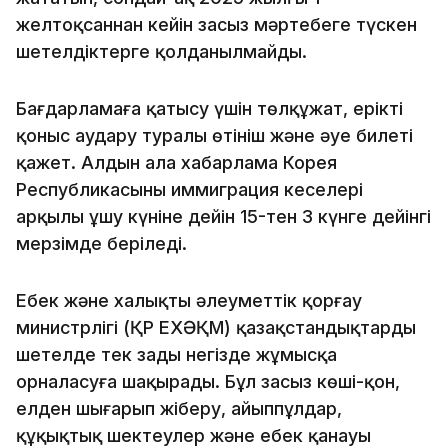
желтоқсаннан кейін заңсыз мәртебеге түскен
шетелдіктерге қолданылмайды.
Бағдарламаға қатысу үшін төлқұжат, ерікті
қоныс аудару туралы өтініш және әуе билеті
қажет. Алдын ала хабарлама Корея
Республикасының иммиграция кеңселері
арқылы ұшу күніне дейін 15-тен 3 күнге дейінгі
мерзімде беріледі.
Еңбек және халықты әлеуметтік қорғау
министрлігі (ҚР ЕХӘҚМ) қазақстандықтарды
шетелде тек заңды негізде жұмысқа
орналасуға шақырады. Бұл заңсыз көші-қон,
елден шығарып жіберу, айыппұлдар,
құқықтық шектеулер және еңбек қанауы