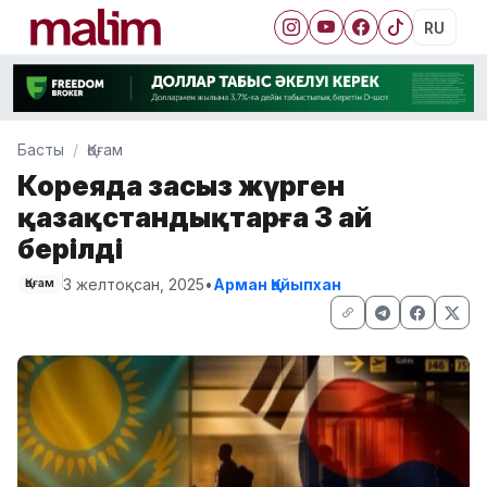
RU
Басты
Қоғам
Кореяда заңсыз жүрген
қазақстандықтарға 3 ай
берілді
3 желтоқсан, 2025
•
Арман Қайыпхан
Қоғам