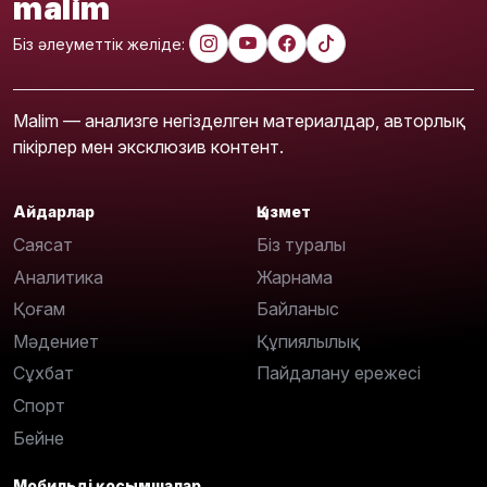
malim
Біз әлеуметтік желіде:
Malim — анализге негізделген материалдар, авторлық
пікірлер мен эксклюзив контент.
Айдарлар
Қызмет
Саясат
Біз туралы
Аналитика
Жарнама
Қоғам
Байланыс
Мәдениет
Құпиялылық
Сұхбат
Пайдалану ережесі
Спорт
Бейне
Мобильді қосымшалар