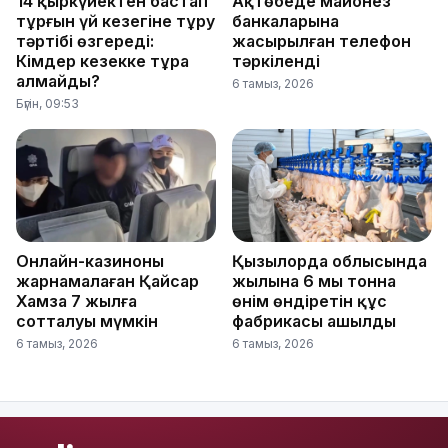
14 қыркүйектен бастап
Ақтөбеде майонез
тұрғын үй кезегіне тұру
банкаларына
тәртібі өзгереді:
жасырылған телефон
Кімдер кезекке тұра
тәркіленді
алмайды?
6 тамыз, 2026
Бүгін, 09:53
Онлайн-казиноны
Қызылорда облысында
жарнамалаған Қайсар
жылына 6 мың тонна
Хамза 7 жылға
өнім өндіретін құс
сотталуы мүмкін
фабрикасы ашылды
6 тамыз, 2026
6 тамыз, 2026