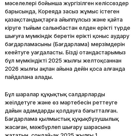
мәселелері бойынша жүргізілген келіссөздер
барысында, Кореяда заңсыз жұмыс істеген
қазақстандықтарға айыппұлсыз және қайта
кіруге тыйым салынбастан елден ерікті түрде
шығуға мүмкіндік беретін ерікті қоныс аудару
бағдарламасының (Бағдарлама) мерзімдерін
кеңейтуге уағдаласты. Біздің отандастарымыз
бұл мүмкіндікті 2025 жылғы желтоқсаннан
2026 жылғы ақпан айына дейін қоса алғанда
пайдалана алады.
Бұл шаралар құқықтық салдарларды
жеңілдетуге және өз мәртебесін реттеуге
дайын адамдарды қолдауға бағытталған.
Бағдарлама қылмыстық құқықбұзушылық
жасаған, мәжбүрлеп шығару шарасына
жататын, сондай-ақ 2025 жылғы 1