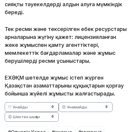
сияқты тәуекелдердің алдын алуға мүмкіндік
береді.
Тек ресми және тексерілген еңбек ресурстары
арналарына жүгіну қажет: лицензияланған
жеке жұмыспен қамту агенттіктері,
мемлекеттік бағдарламалар және жұмыс
берушілердің ресми ұсыныстары.
ЕХӘҚМ шетелде жұмыс істеп жүрген
Қазақстан азаматтарының құқықтарын қорғау
бойынша жүйелі жұмысты жалғастырады.
🤍 Ұнайды
😞 Ұнамайды
0
0
😡 Шектен шыққан
0
#Оңтүстік Корея
#жұмыс
#мигрант