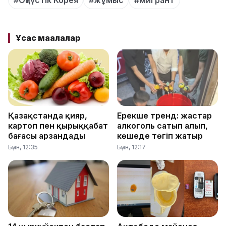
Ұқсас мақалалар
Қазақстанда қияр,
Ерекше тренд: жастар
картоп пен қырыққабат
алкоголь сатып алып,
бағасы арзандады
көшеде төгіп жатыр
Бүгін, 12:35
Бүгін, 12:17