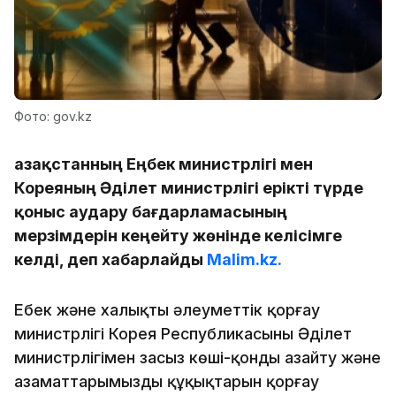
Фото: gov.kz
Қазақстанның Еңбек министрлігі мен
Кореяның Әділет министрлігі ерікті түрде
қоныс аудару бағдарламасының
мерзімдерін кеңейту жөнінде келісімге
келді, деп хабарлайды
Malim.kz.
Еңбек және халықты әлеуметтік қорғау
министрлігі Корея Республикасының Әділет
министрлігімен заңсыз көші-қонды азайту және
азаматтарымыздың құқықтарын қорғау