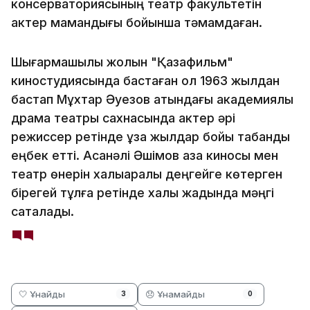
консерваториясының театр факультетін
актер мамандығы бойынша тәмамдаған.
Шығармашылық жолын "Қазақфильм"
киностудиясында бастаған ол 1963 жылдан
бастап Мұхтар Әуезов атындағы академиялық
драма театры сахнасында актер әрі
режиссер ретінде ұзақ жылдар бойы табанды
еңбек етті. Асанәлі Әшімов қазақ киносы мен
театр өнерін халықаралық деңгейге көтерген
бірегей тұлға ретінде халық жадында мәңгі
сақталады.
🤍 Ұнайды
😞 Ұнамайды
3
0