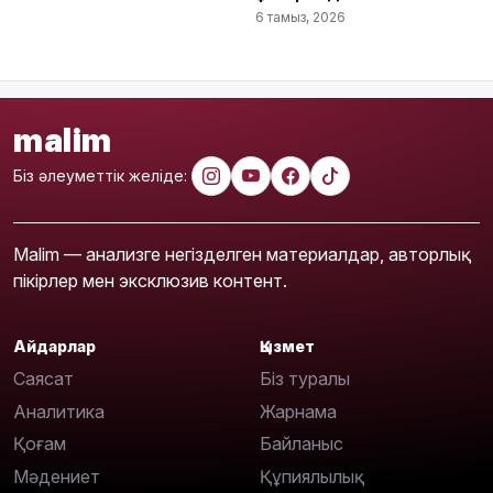
6 тамыз, 2026
malim
Біз әлеуметтік желіде:
Malim — анализге негізделген материалдар, авторлық
пікірлер мен эксклюзив контент.
Айдарлар
Қызмет
Саясат
Біз туралы
Аналитика
Жарнама
Қоғам
Байланыс
Мәдениет
Құпиялылық