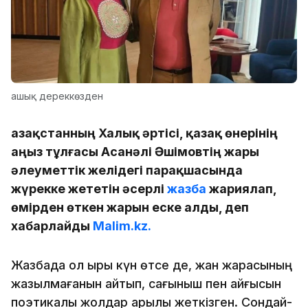
ашық дереккөзден
Қазақстанның Халық әртісі, қазақ өнерінің
аңыз тұлғасы Асанәлі Әшімовтің жары
әлеуметтік желідегі парақшасында
жүрекке жететін әсерлі
жазба
жариялап,
өмірден өткен жарын еске алды, деп
хабарлайды
Malim.kz.
Жазбада ол қырық күн өтсе де, жан жарасының
жазылмағанын айтып, сағыныш пен қайғысын
поэтикалық жолдар арқылы жеткізген. Сондай-