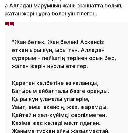
ақ Алладан марқұмның жаны жәннатта болып,
жатқан жері нұрға бөленуін тілеген.
"Жан бөлек. Жан бөлек! Аскенсіз
өткен қырық күн, қырық түн. Алладан
сұрарым – пейіштің төрінен орын бер,
жатқан жерін нұрлы ете гөр.
Қаратқан келбетіне әз ғаламды,
Батырым айбалталы бөзге оранды.
Қырық күн құлағалы құлагерім,
Уақыт, емші екенсің, жаз, жарамды.
Қайтейін хәл-күйімді серпілмеген,
Көзіме жас келеді мөлтілдеген.
Жаныма түскен қайғы жазылмастай,