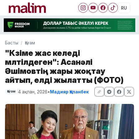
RU
Басты
Қоғам
"Көзіме жас келеді
мөлтілдеген": Асанәлі
Әшімовтің жары жоқтау
айтып, елді жылатты (ФОТО)
4 ақпан, 2026
•
Мадияр Қапанбек
Қоғам