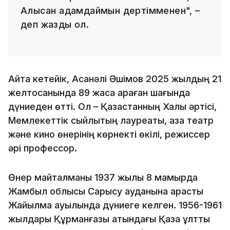
Алысқан адамдаймын дертімменен", –
деп жазды ол.
Айта кетейік, Асанәлі Әшімов 2025 жылдың 21
желтоқсанында 89 жасқа қараған шағында
дүниеден өтті. Ол – Қазақстанның Халық әртісі,
Мемлекеттік сыйлықтың лауреаты, қазақ театр
және кино өнерінің көрнекті өкілі, режиссер
әрі профессор.
Өнер майталманы 1937 жылы 8 мамырда
Жамбыл облысы Сарысу ауданына қарасты
Жайылма ауылында дүниеге келген. 1956-1961
жылдары Құрманғазы атындағы Қазақ ұлттық