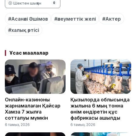
😡 Шектен шыққан
0
#Асанәлі Әшімов
#әлеуметтік желі
#Актер
#халық әртісі
Ұқсас мақалалар
Онлайн-казиноны
Қызылорда облысында
жарнамалаған Қайсар
жылына 6 мың тонна
Хамза 7 жылға
өнім өндіретін құс
сотталуы мүмкін
фабрикасы ашылды
6 тамыз, 2026
6 тамыз, 2026