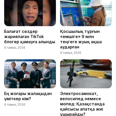
Балағат сөздер
Қосшылық тұрғын
жариялаған TikTok
«емшіге» 9 млн
блогер қамауға алынды
теңгеге жуық ақша
аударған
6 тамыз, 2026
6 тамыз, 2026
Ең жоғары жалақыдан
Электросамокат,
үміткер кім?
велосипед немесе
мопед: Қазақстанда
6 тамыз, 2026
қайсысы апатқа жиі
ұшырайды?