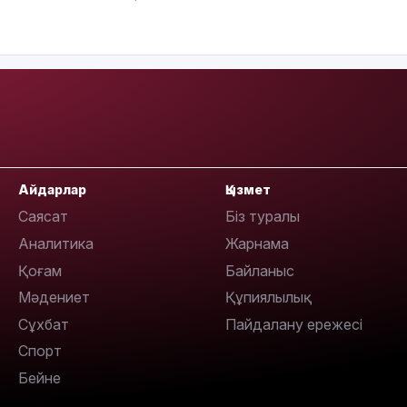
15:04
Айдарлар
Қызмет
14:10
Саясат
Біз туралы
Аналитика
Жарнама
Қоғам
Байланыс
Мәдениет
Құпиялылық
Сұхбат
Пайдалану ережесі
Спорт
Бейне
13:14