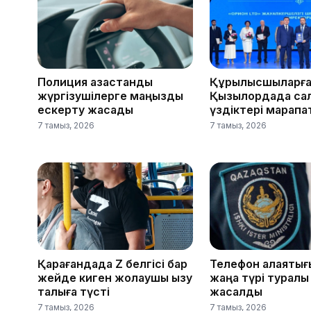
Полиция қазақстандық
Құрылысшыларға 
жүргізушілерге маңызды
Қызылордада са
ескерту жасады
үздіктері марап
7 тамыз, 2026
7 тамыз, 2026
Қарағандада Z белгісі бар
Телефон алаяқты
жейде киген жолаушы қызу
жаңа түрі туралы
талқыға түсті
жасалды
7 тамыз, 2026
7 тамыз, 2026