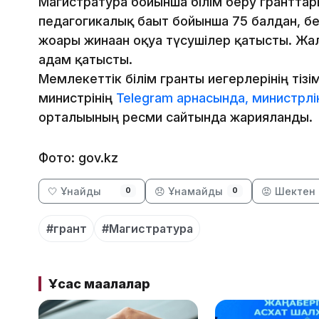
Магистратура бойынша білім беру гранттар
педагогикалық бағыт бойынша 75 балдан, бе
жоғары жинаған оқуға түсушілер қатысты. Ж
адам қатысты.
Мемлекеттік білім гранты иегерлерінің тізі
министрінің
Telegram арнасында,
министрлі
орталығының ресми сайтында жарияланды.
Фото: gov.kz
🤍 Ұнайды
😞 Ұнамайды
😡 Шектен 
0
0
#грант
#Магистратура
Ұқсас мақалалар