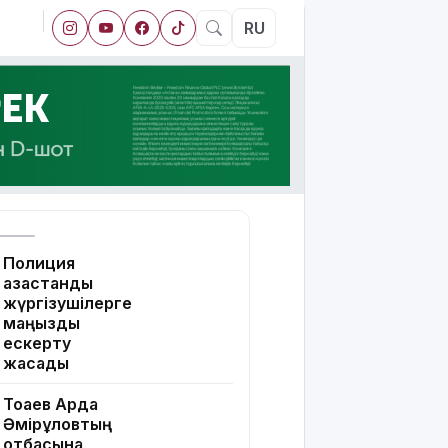
RU
Полиция
қазақстандық
жүргізушілерге
маңызды
ескерту
жасады
Тоқаев Ардақ
Әмірқұловтың
отбасына