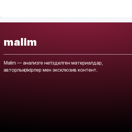
malim
Malim — анализге негізделген материалдар,
авторлық пікірлер мен эксклюзив контент.