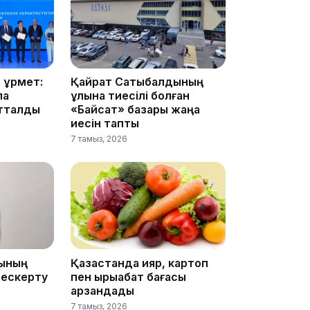
16:34
құрмет:
Қайрат Сатыбалдының
ла
ұлына тиесілі болған
атталды
«Байсат» базары жаңа
16:33
иесін тапты
7 тамыз, 2026
16:01
ғының
Қазақстанда қияр, картоп
 ескерту
пен қырыққабат бағасы
арзандады
15:33
7 тамыз, 2026