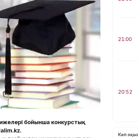
21:00
20:52
әтижелері бойынша конкурстық
lim.kz.
Көп оқ