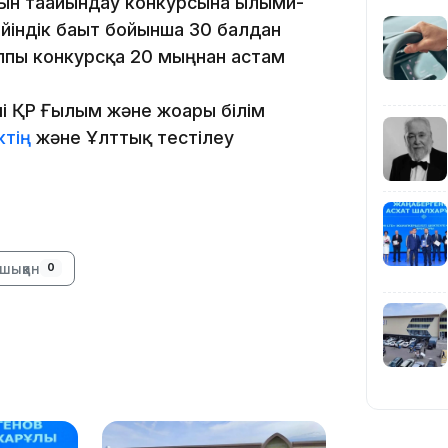
ын тағайындау конкурсына ғылыми-
йіндік бағыт бойынша 30 балдан
19:39
алпы конкурсқа 20 мыңнан астам
мі ҚР Ғылым және жоғары білім
ктің
және Ұлттық тестілеу
18:45
шыққан
0
17:34