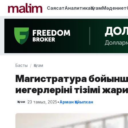
Саясат
Аналитика
Қоғам
Мәдениет
Басты
Қоғам
Магистратура бойынш
иегерлерінің тізімі жа
23 тамыз, 2025
•
Арман Қайыпхан
Қоғам