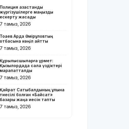
бар жейде
Полиция қазақстандық
киген
жүргізушілерге маңызды
жолаушы
ескерту жасады
қызу талқыға
7 тамыз, 2026
түсті
Тоқаев Ардақ Әмірқұловтың
Президент
отбасына көңіл айтты
Солтүстік
7 тамыз, 2026
Қазақстан
облысының
Құрылысшыларға құрмет:
90
Қызылордада сала үздіктері
жылдығымен
марапатталды
құттықтады
7 тамыз, 2026
Телефон
Қайрат Сатыбалдының ұлына
алаяқтығының
тиесілі болған «Байсат»
жаңа түрі
базары жаңа иесін тапты
туралы
7 тамыз, 2026
ескерту
жасалды
Қазақстандағы