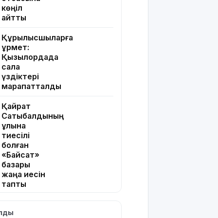
көңіл
айтты
Құрылысшыларға
құрмет:
Қызылордада
сала
үздіктері
марапатталды
Қайрат
Сатыбалдының
ұлына
тиесілі
болған
«Байсат»
базары
жаңа иесін
тапты
Қарағандада
ылды
Z белгісі