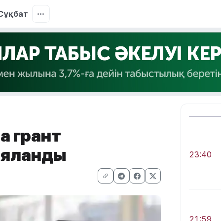
Сұқбат
а грант
рияланды
23:40
21:59