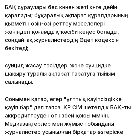
БАҚ сұраулары бес күннен жеті күнге дейін
қаралады; бұқаралық ақпарат құралдарының
қызметін өзін-өзі реттеу мәселелері
жөніндегі қоғамдық-кәсіби кеңес болады,
сондай-ақ журналистердің Әдеп кодексін
бекітеді;
суицид жасау тәсілдері және суицидке
шақыру туралы ақпарат таратуға тыйым
салынады.
Сонымен қатар, егер "ұлттық қауіпсіздікке
қауіп бар" деп тапса, ҚР СІМ шетелдік БАҚ-ты
аккредиттеуден өткізбей қоюы мүмкін.
Медиазаңгерлер мен жұмыс тобындағы
журналистер ұсынылған бірқатар өзгеріске