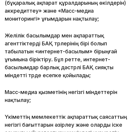
(бұқаралық ақпарат құралдарының өкілдерін)
аккредиттеу» және «Масс-медиа
мониторингі» ұғымдарын нақтылау;
Желілік басылымдар мен ақпараттық
агенттіктерді БАҚ түрлерінің бірі болып
табылатын «интернет-басылым» бірыңғай
ұғымына біріктіру. Бұл ретте, интернет-
басылымдар барлық дәстүрлі БАҚ сияқты
міндетті түрде есепке қойылады;
Масс-медиа қызметінің негізгі міндеттерін
нақтылау;
Үкіметтің мемлекеттік ақпараттық саясаттың
негізгі бағыттарын әзірлеу және оларды іске