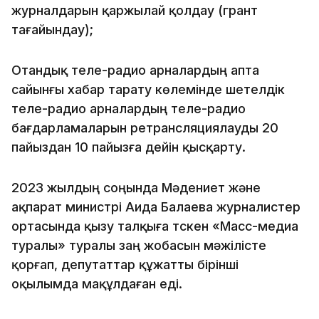
журналдарын қаржылай қолдау (грант
тағайындау);
Отандық теле-радио арналардың апта
сайынғы хабар тарату көлемінде шетелдік
теле-радио арналардың теле-радио
бағдарламаларын ретрансляциялауды 20
пайыздан 10 пайызға дейін қысқарту.
2023 жылдың соңында Мәдениет және
ақпарат министрі Аида Балаева журналистер
ортасында қызу талқыға түскен «Масс-медиа
туралы» туралы заң жобасын мәжілісте
қорғап, депутаттар құжатты бірінші
оқылымда мақұлдаған еді.