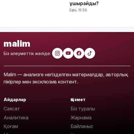
ұшырайды?
Бүгін, 15:59
malim
Біз әлеуметтік желіде:
Malim — анализге негізделген материалдар, авторлық
пікірлер мен эксклюзив контент.
Айдарлар
Қызмет
Саясат
Біз туралы
Аналитика
Жарнама
Қоғам
Байланыс