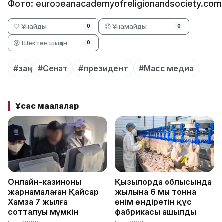
Фото: europeanacademyofreligionandsociety.com
🤍 Ұнайды
😞 Ұнамайды
0
0
😡 Шектен шыққан
0
#заң
#Сенат
#президент
#Масс медиа
Ұқсас мақалалар
Онлайн-казиноны
Қызылорда облысында
жарнамалаған Қайсар
жылына 6 мың тонна
Хамза 7 жылға
өнім өндіретін құс
сотталуы мүмкін
фабрикасы ашылды