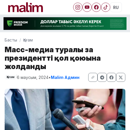
RU
Басты
Қоғам
Масс-медиа туралы заң
президенттің қол қоюына
жолданды
6 маусым, 2024
•
Malim Админ
Қоғам