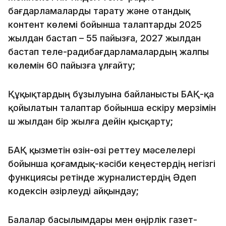
бағдарламаларды тарату және отандық
контент көлемі бойынша талаптарды 2025
жылдан бастап – 55 пайызға, 2027 жылдан
бастап теле-радибағдарламалардың жалпы
көлемін 60 пайызға ұлғайту;
Құқықтардың бұзылуына байланысты БАҚ-қа
қойылатын талаптар бойынша ескіру мерзімін
үш жылдан бір жылға дейін қысқарту;
БАҚ қызметін өзін-өзі реттеу мәселелері
бойынша қоғамдық-кәсіби кеңестердің негізгі
функциясы ретінде журналистердің Әдеп
кодексін әзірлеуді айқындау;
Балалар басылымдары мен өңірлік газет-