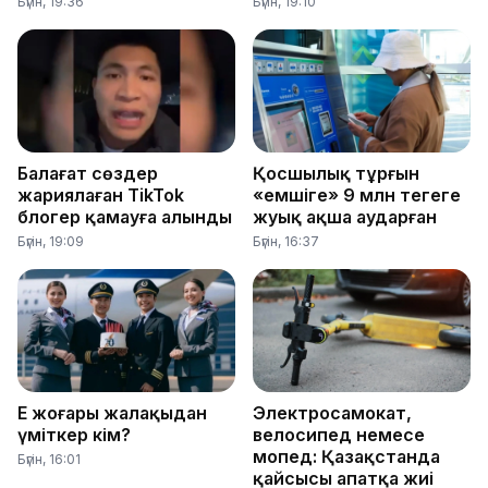
Бүгін, 19:36
Бүгін, 19:10
Балағат сөздер
Қосшылық тұрғын
жариялаған TikTok
«емшіге» 9 млн теңгеге
блогер қамауға алынды
жуық ақша аударған
Бүгін, 19:09
Бүгін, 16:37
Ең жоғары жалақыдан
Электросамокат,
үміткер кім?
велосипед немесе
мопед: Қазақстанда
Бүгін, 16:01
қайсысы апатқа жиі