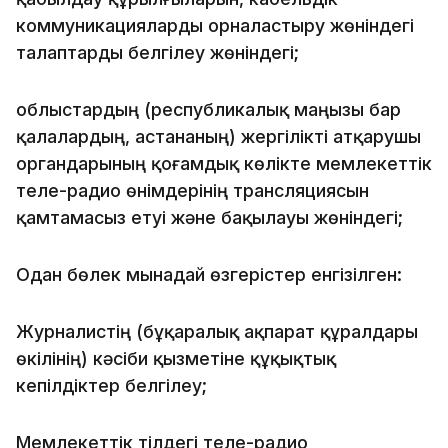
коммуникацияларды орналастыру жөніндегі
талаптарды белгілеу жөніндегі;
облыстардың (республикалық маңызы бар
қалалардың, астананың) жергілікті атқарушы
органдарының қоғамдық көлікте мемлекеттік
теле-радио өнімдерінің трансляциясын
қамтамасыз етуі және бақылауы жөніндегі;
Одан бөлек мынадай өзгерістер енгізілген:
Журналистің (бұқаралық ақпарат құралдары
өкілінің) кәсіби қызметіне құқықтық
кепілдіктер белгілеу;
Мемлекеттік тілдегі теле-радио