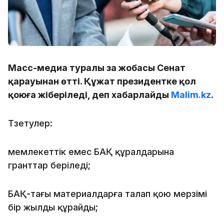
Масс-медиа туралы заң жобасы Сенат
қарауынан өтті. Құжат президентке қол
қоюға жіберіледі, деп хабарлайды
Malim.kz
.
Түзетулер:
мемлекеттік емес БАҚ құралдарына
гранттар беріледі;
БАҚ-тағы материалдарға талап қою мерзімі
бір жылды құрайды;