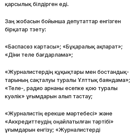
қарсылық білдірген еді.
Заң жобасын бойынша депутаттар енгізген
бірқатар түзету:
«Баспасөз картасы»; «Бұқаралық ақпарат»;
«Діни теле бағдарлама»;
«Журналистердің құқықтары мен бостандық-
тарының сақталуы туралы Ұлттық баяндама»;
«Теле-, радио арнаны есепке қою туралы
куәлік» ұғымдарын алып тастау;
«Журналистің ерекше мәртебесі» және
«Аккредиттеудің оңайлатылған тәртібі»
ұғымдарын енгізу; «Журналистерді