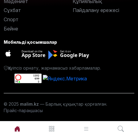
Мәдениет
Құпиялылық
Сұхбат
Пайдалану ережесі
Спорт
Бейне
Мобильді қосымшалар
Download on the
Get it on
App Store
Google Play
Қауіпсіз орнату, жарнамасыз хабарламалар.
© 2025
malim.kz
— Барлық құқықтар қорғалған.
Прайс-парақшасы