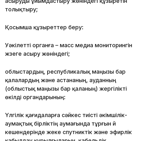
асыруды ұйымдастыру жөніндегі құзыретін
толықтыру;
Қосымша құзыреттер беру:
Уәкілетті органға – масс медиа мониторингін
жүзеге асыру жөніндегі;
облыстардың, республикалық маңызы бар
қалалардың және астананың, ауданның
(облыстық маңызы бар қаланың) жергілікті
өкілді органдарының:
Үлгілік қағидаларға сәйкес тиісті әкімшілік-
аумақтық бірліктің аумағында тұрғын үй
кешендерінде жеке спутниктік және эфирлік
қабылдау құрылғыларын, кабельдік