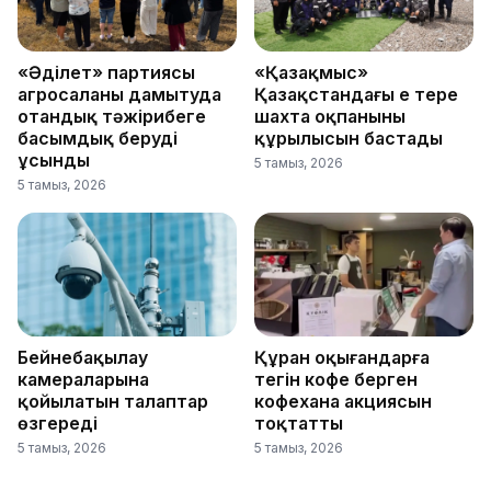
«Әділет» партиясы
«Қазақмыс»
агросаланы дамытуда
Қазақстандағы ең терең
отандық тәжірибеге
шахта оқпанының
басымдық беруді
құрылысын бастады
ұсынды
5 тамыз, 2026
5 тамыз, 2026
Бейнебақылау
Құран оқығандарға
камераларына
тегін кофе берген
қойылатын талаптар
кофехана акциясын
өзгереді
тоқтатты
5 тамыз, 2026
5 тамыз, 2026