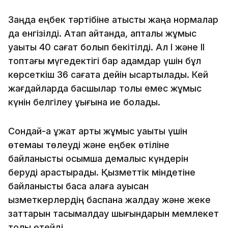
Заңда еңбек тәртібіне қатысты жаңа нормалар
да енгізілді. Атап айтқанда, апталық жұмыс
уақыты 40 сағат болып бекітілді. Ал I және II
топтағы мүгедектігі бар адамдар үшін бұл
көрсеткіш 36 сағатқа дейін қысқартылады. Кей
жағдайларда басшылар толық емес жұмыс
күнін белгілеу құқығына ие болады.
Сондай-ақ құжат артық жұмыс уақыты үшін
өтемақы төлеуді және еңбек өтіліне
байланысты қосымша демалыс күндерін
беруді қарастырады. Қызметтік міндетіне
байланысты басқа қалаға ауысқан
қызметкерлердің баспана жалдау және жеке
заттарын тасымалдау шығындарын мемлекет
толық өтейді.