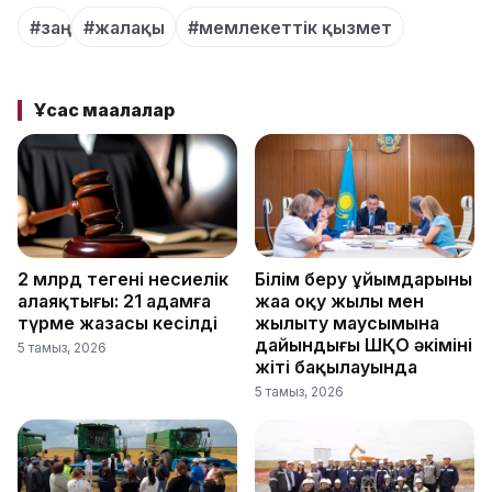
#заң
#жалақы
#мемлекеттік қызмет
Ұқсас мақалалар
2 млрд теңгенің несиелік
Білім беру ұйымдарының
алаяқтығы: 21 адамға
жаңа оқу жылы мен
түрме жазасы кесілді
жылыту маусымына
дайындығы ШҚО әкімінің
5 тамыз, 2026
жіті бақылауында
5 тамыз, 2026