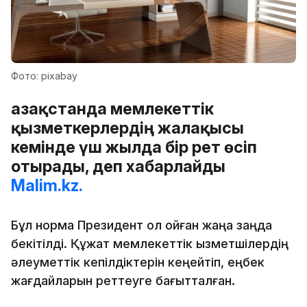
Фото: pixabay
Қазақстанда мемлекеттік
қызметкерлердің жалақысы
кемінде үш жылда бір рет өсіп
отырады, деп хабарлайды
Malim.kz.
Бұл норма Президент қол қойған жаңа заңда
бекітілді. Құжат мемлекеттік қызметшілердің
әлеуметтік кепілдіктерін кеңейтіп, еңбек
жағдайларын реттеуге бағытталған.