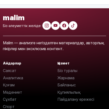
malim
Біз әлеуметтік желіде:
Malim — анализге негізделген материалдар, авторлық
пікірлер мен эксклюзив контент.
Айдарлар
Қызмет
Саясат
Біз туралы
Аналитика
Жарнама
Қоғам
Байланыс
Мәдениет
Құпиялылық
Сұхбат
Пайдалану ережесі
Спорт