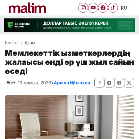
RU
Басты
Қоғам
Мемлекеттік қызметкерлердің
жалақысы енді әр үш жыл сайын
өседі
19 мамыр, 2026
•
Арман Қайыпхан
Қоғам