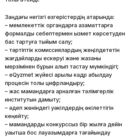
Заңдағы негізгі өзгерістердің қатарында:
– мемлекеттік органдарға азаматтарға
формалды себептермен қызмет көрсетуден
бас тартуға тыйым салу;
– тәртіптік комиссиялардың жеңілдететін
жағдайларды ескеруі және жазаны
мерзімінен бұрын алып тастау мүмкіндігі;
– eQyzmet жүйесі арқылы кадр қабылдау
процесін толық цифрландыру;
– жас мамандарға арналған тәлімгерлік
институтын дамыту;
– әдеп жөніндегі уәкілдердің өкілеттігін
кеңейту;
– мамандарды конкурссыз бір жылға дейін
уақытша бос лауазымдарға тағайындау