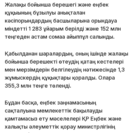
Жалақы бойынша берешегі және еңбек
құқығының бұзылуы анықталған
кәсіпорындардың басшыларына орындауға
міндетті 1 283 ұйғарым берілді және 152 млн
теңгеден астам сомаға айыппұл салынды.
Қабылданған шаралардың, оның ішінде жалақы
бойынша берешекті өтеудің қатаң кестелері
мен мерзімдерін белгілеудің нәтижесінде 1,3
жұмыскердің құқықтары қорғалды. Оларға
355,3 млн теңге төленді.
Бұдан басқа, еңбек заңнамасының
сақталуына мемлекеттік бақылауды
қамтамасыз ету мәселелері ҚР Еңбек және
халықты әлеуметтік қорғау министрлігінің