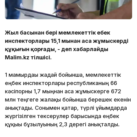
Жыл басынан бері мемлекеттік еңбек
инспекторлары 15,1 мыңнан аса жұмыскердің
құқығын қорғады, - деп хабарлайды
Malim.kz тілшісі.
1 мамырдағы жағдай бойынша, мемлекеттік
еңбек инспекторлары республиканың 66
кәсіпорны 1,7 мыңнан аса жұмыскерге 672
млн теңгеге жалақы бойынша берешек екенін
анықтады. Сонымен қатар, түрлі ұйымдарда
жүргізілген тексерулер барысында еңбек
құқығы бұзылуының 2,3 дерегі анықталды.