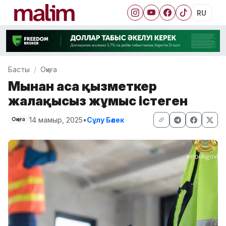
RU
Басты
Оқиға
Мыңнан аса қызметкер
жалақысыз жұмыс істеген
14 мамыр, 2025
•
Сұлу Бөлек
Оқиға