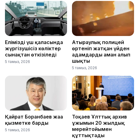
Еліміздің үш қаласында
Атыраулық полицей
жүргізушісіз көліктер
өртеніп жатқан үйден
сынақтан өткізіледі
адамдарды аман алып
шықты
5 тамыз, 2026
5 тамыз, 2026
Қайрат Боранбаев жаңа
Тоқаев Ұлттық архив
қызметке барды
ұжымын 20 жылдық
мерейтойымен
5 тамыз, 2026
құттықтады