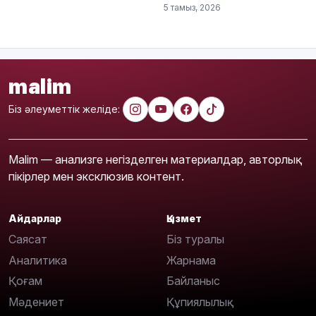
5 тамыз, 2026
malim
Біз әлеуметтік желіде:
Malim — анализге негізделген материалдар, авторлық
пікірлер мен эксклюзив контент.
Айдарлар
Қызмет
Саясат
Біз туралы
Аналитика
Жарнама
Қоғам
Байланыс
Мәдениет
Құпиялылық