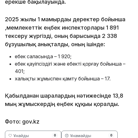
ерекше бақылауында.
2025 жылғы 1 мамырдағы деректер бойынша
,мемлекеттік еңбек инспекторлары 1 891
тексеру жүргізді, оның барысында 2 338
бұзушылық анықталды, оның ішінде:
еңбек саласында – 1 920;
еңбек қауіпсіздігі және еңбекті қорғау бойынша –
401;
халықты жұмыспен қамту бойынша – 17.
Қабылданған шаралардың нәтижесінде 13,8
мың жұмыскердің еңбек құқығы қорғалды.
Фото: gov.kz
🤍 Ұнайды
😞 Ұнамайды
0
0