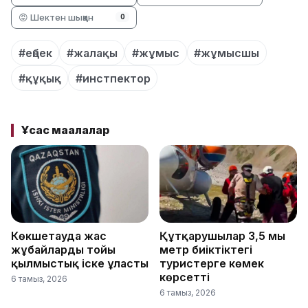
😡 Шектен шыққан
0
#еңбек
#жалақы
#жұмыс
#жұмысшы
#құқық
#инстпектор
Ұқсас мақалалар
Көкшетауда жас
Құтқарушылар 3,5 мың
жұбайлардың тойы
метр биіктіктегі
қылмыстық іске ұласты
туристерге көмек
көрсетті
6 тамыз, 2026
6 тамыз, 2026