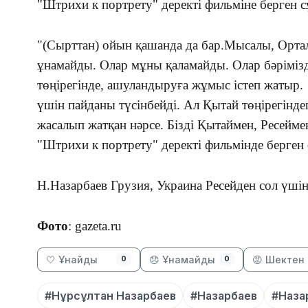
"Штрихи к портрету" деректі фильміне берген с
"(Сырттан) ойын қашанда да бар.Мысалы, Орталы
ұнамайды. Олар мұны қаламайды. Олар бәрімізді
төңірегінде, ашуландыруға жұмыс істеп жатыр.
үшін пайданы түсінбейді. Ал Қытай төңірегінде
жасалып жатқан нәрсе. Бізді Қытаймен, Ресеймен
"Штрихи к портрету" деректі фильмінде берген
Н.Назарбаев Грузия, Украина Ресейден сол үшін
Фото
: gazeta.ru
🤍 Ұнайды
😞 Ұнамайды
😡 Шектен 
0
0
#Нұрсұлтан Назарбаев
#Назарбаев
#Наза