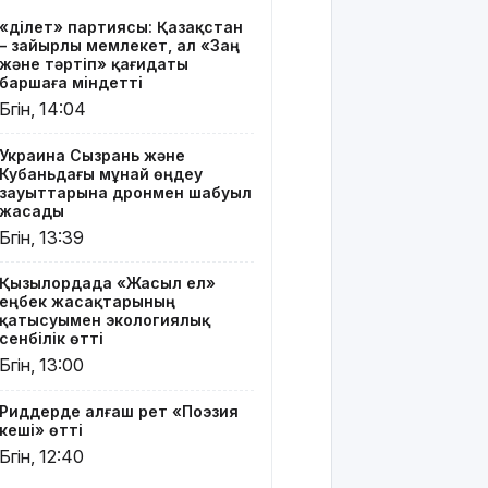
Риддерде
«Әділет» партиясы: Қазақстан
алғаш рет
– зайырлы мемлекет, ал «Заң
«Поэзия
және тәртіп» қағидаты
кеші» өтті
баршаға міндетті
Бүгін, 14:04
"Қорғансыз
күндерім
Украина Сызрань және
көп
Кубаньдағы мұнай өңдеу
болды":
зауыттарына дронмен шабуыл
Дариға
жасады
Бадықова
Бүгін, 13:39
елге
айтпаған
Қызылордада «Жасыл ел»
құпиясын
еңбек жасақтарының
жайып
қатысуымен экологиялық
салды
сенбілік өтті
Бүгін, 13:00
TikTok-тағы
тікелей
Риддерде алғаш рет «Поэзия
эфирі үшін
кеші» өтті
Тараз
Бүгін, 12:40
тұрғыны 5