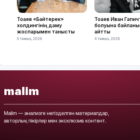
Тоқаев «Бәйтерек»
Тоқаев Иван Гапич
холдингінің даму
болуына байланы
жоспарымен танысты
айтты
5 тамыз, 2026
4 тамыз, 2026
malim
Malim — анализге негізделген материалдар,
авторлық пікірлер мен эксклюзив контент.