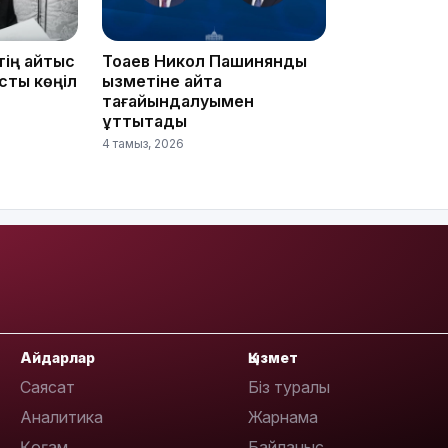
08:36
тің қайтыс
Тоқаев Никол Пашинянды
сты көңіл
қызметіне қайта
тағайындалуымен
құттықтады
4 тамыз, 2026
23:40
21:59
Айдарлар
Қызмет
Саясат
Біз туралы
21:00
Аналитика
Жарнама
Қоғам
Байланыс