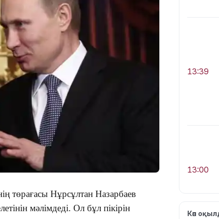
13:39
13:00
інің төрағасы Нұрсұлтан Назарбаев
етінін мәлімдеді. Ол бұл пікірін
Көп оқы