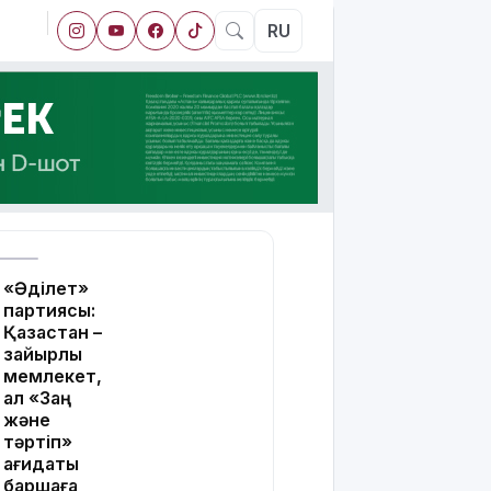
RU
«Әділет»
партиясы:
Қазақстан –
зайырлы
мемлекет,
ал «Заң
және
тәртіп»
қағидаты
баршаға