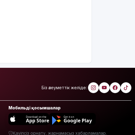
арналған
ауа райы
болжамы
Полиция
қазақстандық
жүргізушілерге
маңызды
ескерту
жасады
Тоқаев Ардақ
Әмірқұловтың
отбасына
Біз әлеуметтік желіде:
көңіл
айтты
Мобильді қосымшалар
Құрылысшыларға
құрмет:
Download on the
Get it on
App Store
Google Play
Қызылордада
сала
үздіктері
Қауіпсіз орнату, жарнамасыз хабарламалар.