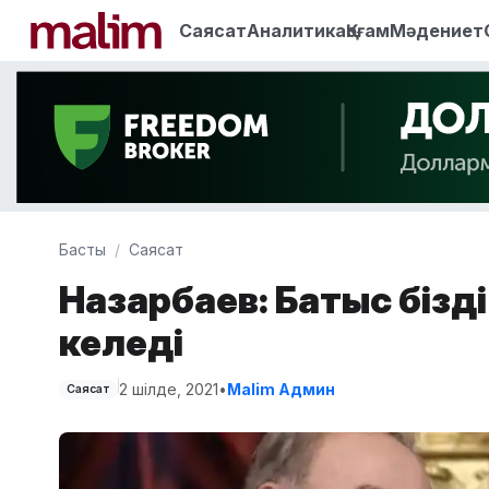
Саясат
Аналитика
Қоғам
Мәдениет
Басты
Саясат
Назарбаев: Батыс бізді 
келеді
2 шілде, 2021
•
Malim Админ
Саясат