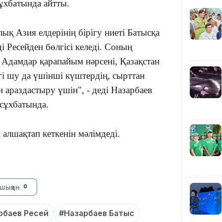
ұхбатында айтты.
12:40
қ Азия елдерінің бірігу ниеті Батысқа
 Ресейден бөлгісі келеді. Соның
 Адамдар қарапайым нәрсені, Қазақстан
гі шу да үшінші күштердің, сырттан
 араздастыру үшін", - деді Назарбаев
 сұхбатында.
12:13
 алшақтап кеткенін мәлімдеді.
шыққан
0
11:54
рбаев Ресей
#Назарбаев Батыс