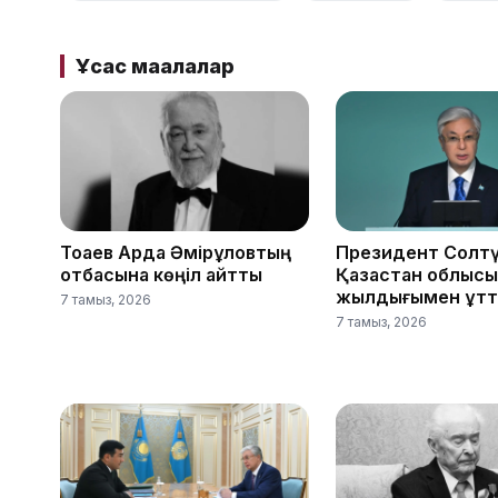
Ұқсас мақалалар
Тоқаев Ардақ Әмірқұловтың
Президент Солтү
отбасына көңіл айтты
Қазақстан облыс
жылдығымен құтт
7 тамыз, 2026
7 тамыз, 2026