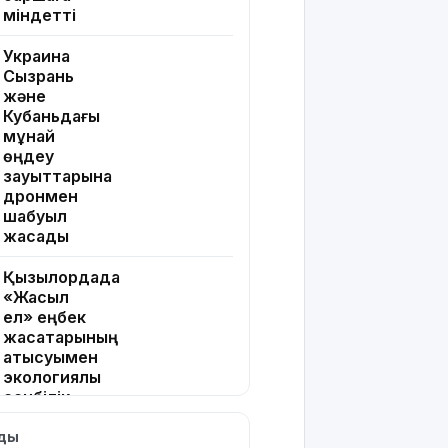
міндетті
Украина
Сызрань
және
Кубаньдағы
мұнай
өңдеу
зауыттарына
дронмен
шабуыл
жасады
Қызылордада
«Жасыл
ел» еңбек
жасақтарының
қатысуымен
экологиялық
сенбілік
өтті
лды