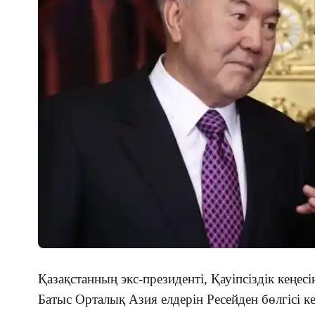
Қазақстанның экс-президенті, Қауіпсіздік кеңес
Батыс Орталық Азия елдерін Ресейден бөлгісі кел