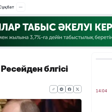
Сұқбат
Ресейден бөлгісі
14:04