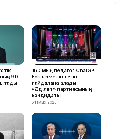
10:56
стік
160 мың педагог ChatGPT
ының 90
Edu қызметін тегін
ықтады
пайдалана алады –
«Әділет» партиясының
кандидаты
5 тамыз, 2026
09:36