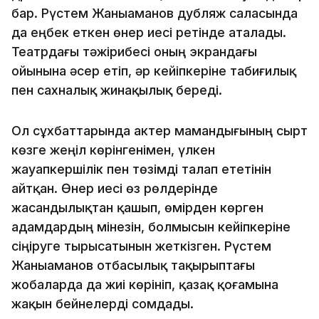
бар. Рүстем Жаныаманов дубляж саласында
да еңбек еткен өнер иесі ретінде аталады.
Театрдағы тәжірибесі оның экрандағы
ойынына әсер етіп, әр кейіпкеріне табиғилық
пен сахналық жинақылық береді.
Ол сұхбаттарында актер мамандығының сырт
көзге жеңіл көрінгенімен, үлкен
жауапкершілік пен төзімді талап ететінін
айтқан. Өнер иесі өз рөлдерінде
жасандылықтан қашып, өмірден көрген
адамдардың мінезін, болмысын кейіпкеріне
сіңіруге тырысатынын жеткізген. Рүстем
Жаныаманов отбасылық тақырыптағы
жобаларда да жиі көрініп, қазақ қоғамына
жақын бейнелерді сомдады.