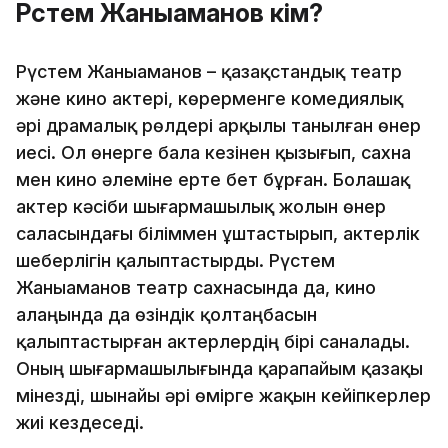
Рүстем Жаныаманов кім?
Рүстем Жаныаманов – қазақстандық театр
және кино актері, көрерменге комедиялық
әрі драмалық рөлдері арқылы танылған өнер
иесі. Ол өнерге бала кезінен қызығып, сахна
мен кино әлеміне ерте бет бұрған. Болашақ
актер кәсіби шығармашылық жолын өнер
саласындағы біліммен ұштастырып, актерлік
шеберлігін қалыптастырды. Рүстем
Жаныаманов театр сахнасында да, кино
алаңында да өзіндік қолтаңбасын
қалыптастырған актерлердің бірі саналады.
Оның шығармашылығында қарапайым қазақы
мінезді, шынайы әрі өмірге жақын кейіпкерлер
жиі кездеседі.