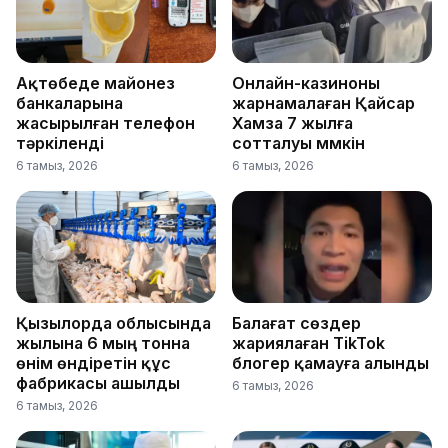
Ақтөбеде майонез
Онлайн-казиноны
банкаларына
жарнамалаған Қайсар
жасырылған телефон
Хамза 7 жылға
тәркіленді
сотталуы мүмкін
6 тамыз, 2026
6 тамыз, 2026
Қызылорда облысында
Балағат сөздер
жылына 6 мың тонна
жариялаған TikTok
өнім өндіретін құс
блогер қамауға алынды
фабрикасы ашылды
6 тамыз, 2026
6 тамыз, 2026