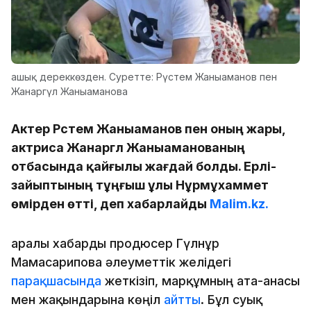
ашық дереккөзден. Суретте: Рүстем Жаныаманов пен
Жанаргүл Жаныаманова
Актер Рүстем Жаныаманов пен оның жары,
актриса Жанаргүл Жаныаманованың
отбасында қайғылы жағдай болды. Ерлі-
зайыптының тұңғыш ұлы Нұрмұхаммет
өмірден өтті, деп хабарлайды
Malim.kz.
Қаралы хабарды продюсер Гүлнұр
Мамасарипова әлеуметтік желідегі
парақшасында
жеткізіп, марқұмның ата-анасы
мен жақындарына көңіл
айтты
. Бұл суық