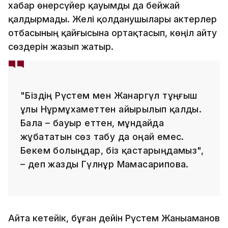
хабар өнерсүйер қауымды да бейжай
қалдырмады. Желі қолданушылары актерлер
отбасының қайғысына ортақтасып, көңіл айту
сөздерін жазып жатыр.
"Біздің Рүстем мен Жанаргүл тұңғыш
ұлы Нұрмұхаметтен айырылып қалды.
Бала – бауыр еттен, мұндайда
жұбататын сөз табу да оңай емес.
Бекем болыңдар, біз қастарыңдамыз",
– деп жазды Гүлнұр Мамасарипова.
Айта кетейік, бұған дейін Рүстем Жаныаманов