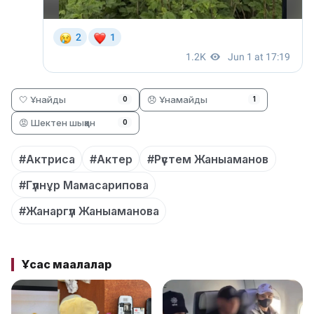
🤍 Ұнайды
😞 Ұнамайды
0
1
😡 Шектен шыққан
0
#Актриса
#Актер
#Рүстем Жаныаманов
#Гүлнұр Мамасарипова
#Жанаргүл Жаныаманова
Ұқсас мақалалар