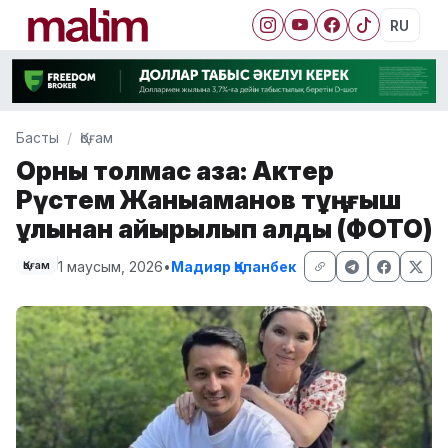
RU
Басты
Қоғам
Орны толмас қаза: Актер
Рүстем Жаныаманов тұңғыш
ұлынан айырылып қалды (ФОТО)
1 маусым, 2026
•
Мадияр Қапанбек
Қоғам