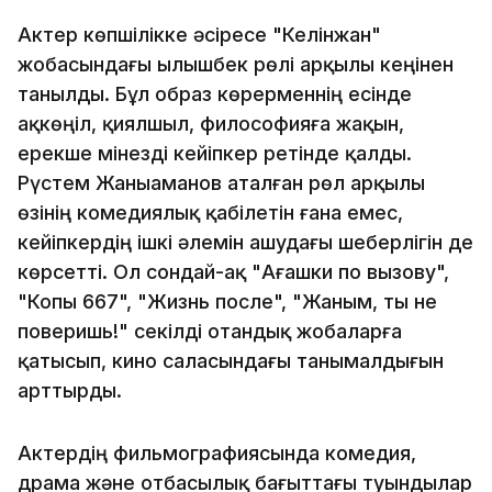
Актер көпшілікке әсіресе "Келінжан"
жобасындағы Қылышбек рөлі арқылы кеңінен
танылды. Бұл образ көрерменнің есінде
ақкөңіл, қиялшыл, философияға жақын,
ерекше мінезді кейіпкер ретінде қалды.
Рүстем Жаныаманов аталған рөл арқылы
өзінің комедиялық қабілетін ғана емес,
кейіпкердің ішкі әлемін ашудағы шеберлігін де
көрсетті. Ол сондай-ақ "Ағашки по вызову",
"Копы 667", "Жизнь после", "Жаным, ты не
поверишь!" секілді отандық жобаларға
қатысып, кино саласындағы танымалдығын
арттырды.
Актердің фильмографиясында комедия,
драма және отбасылық бағыттағы туындылар