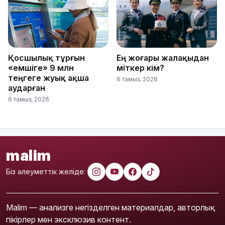
Қосшылық тұрғын
Ең жоғары жалақыдан
«емшіге» 9 млн
үміткер кім?
теңгеге жуық ақша
6 тамыз, 2026
аударған
6 тамыз, 2026
malim
Біз әлеуметтік желіде:
Malim — анализге негізделген материалдар, авторлық
пікірлер мен эксклюзив контент.