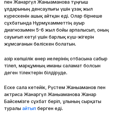
пен Жанаргүл Жаныаманова тұңғыш
ұлдарының денсаулығы үшін ұзақ жыл
күрескенін ашық айтқан еді. Олар бірнеше
сұхбатында Нұрмұхамметтің ауыр
диагнозымен 5-6 жыл бойы арпалысып, оның
сауығып кетуі үшін барлық күш-жігерін
жұмсағанын бөліскен болатын.
Қазір көпшілік өнер иелерінің отбасына сабыр
тілеп, марқұмның иманы саламат болсын
деген тілектерін білдіруде.
Еске сала кетейік, Рүстем Жаныаманов пен
актриса Жанаргүл Жаныаманова Жанар
Байсемізге сұхбат беріп, ұлының сырқаты
туралы
айтып
берген еді.