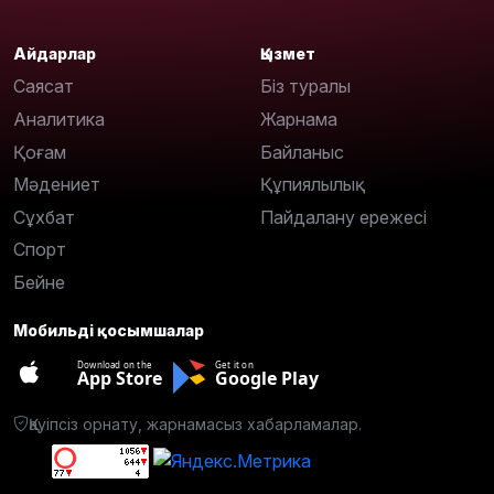
Айдарлар
Қызмет
Саясат
Біз туралы
Аналитика
Жарнама
Қоғам
Байланыс
Мәдениет
Құпиялылық
Сұхбат
Пайдалану ережесі
Спорт
Бейне
Мобильді қосымшалар
Download on the
Get it on
App Store
Google Play
Қауіпсіз орнату, жарнамасыз хабарламалар.