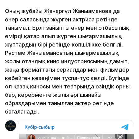
Оның жұбайы Жанаргүл Жаныаманова да
өнер саласында жүрген актриса ретінде
танымал. Ерлі-зайыпты өнер мен отбасылық
өмірді қатар алып жүрген шығармашылық
жұптардың бірі ретінде көпшілікке белгілі.
Рүстем Жаныамановтың шығармашылық
жолы отандық кино индустриясының дамып,
жаңа форматтағы сериалдар мен фильмдер
көбейген кезеңімен тұспа-тұс келді. Бүгінде
ол қазақ киносы мен театрында өзіндік орны
бар, көрерменге жылы әрі шынайы
образдарымен танылған актер ретінде
бағаланады.