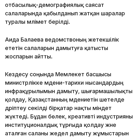
отбасылық-демографиялық саясат
салаларында қабылданып жатқан шаралар
туралы мәлімет берілді.
Аида Балаева ведомствоның жетекшілік
ететін салаларын дамытуға қатысты
жоспарын айтты.
Кездесу соңында Мемлекет басшысы
министрлікке мәдени-тарихи нысандардың
инфрақұрылымын дамыту, шығармашылықты
қолдау, Қазақстанның мәдениетін шетелде
дәріптеу секілді бірқатар нақты міндет
жүктеді. Бұдан бөлек, креативті индустрияны
институционалдық тұрғыда қолдау және
аталған саланы жедел дамыту жұмыстарын