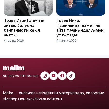
Тоқаев Иван Гапичтің
Тоқаев Никол
қайтыс болуына
Пашинянды қызметіне
байланысты көңіл
қайта тағайындалуымен
айтты
құттықтады
4 тамыз, 2026
4 тамыз, 2026
malim
Біз әлеуметтік желіде:
Malim — анализге негізделген материалдар, авторлық
пікірлер мен эксклюзив контент.