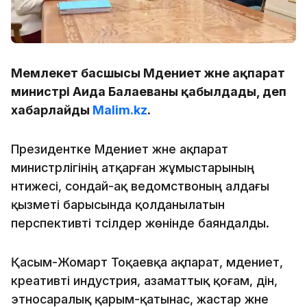
Мемлекет басшысы Мәдениет және ақпарат
министрі Аида Балаеваны қабылдады, деп
хабарлайды
Malim.kz
.
Президентке Мәдениет және ақпарат
министрлігінің атқарған жұмыстарының
нәтижесі, сондай-ақ ведомствоның алдағы
қызметі барысында қолданылатын
перспективті тәсілдер жөнінде баяндалды.
Қасым-Жомарт Тоқаевқа ақпарат, мәдениет,
креативті индустрия, азаматтық қоғам, дін,
этносаралық қарым-қатынас, жастар және