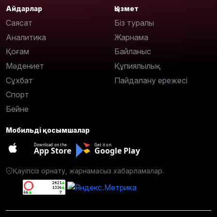
Айдарлар
Қызмет
Саясат
Біз туралы
Аналитика
Жарнама
Қоғам
Байланыс
Мәдениет
Құпиялылық
Сұхбат
Пайдалану ережесі
Спорт
Бейне
Мобильді қосымшалар
Download on the
Get it on
App Store
Google Play
Қауіпсіз орнату, жарнамасыз хабарламалар.