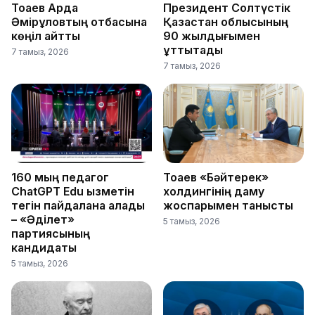
Тоқаев Ардақ
Президент Солтүстік
Әмірқұловтың отбасына
Қазақстан облысының
көңіл айтты
90 жылдығымен
құттықтады
7 тамыз, 2026
7 тамыз, 2026
160 мың педагог
Тоқаев «Бәйтерек»
ChatGPT Edu қызметін
холдингінің даму
тегін пайдалана алады
жоспарымен танысты
– «Әділет»
5 тамыз, 2026
партиясының
кандидаты
5 тамыз, 2026