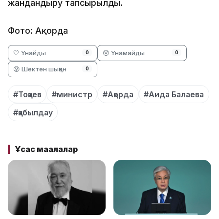
жандандыру тапсырылды.
Фото: Ақорда
🤍 Ұнайды
😞 Ұнамайды
0
0
😡 Шектен шыққан
0
#Тоқаев
#министр
#Ақорда
#Аида Балаева
#қабылдау
Ұқсас мақалалар