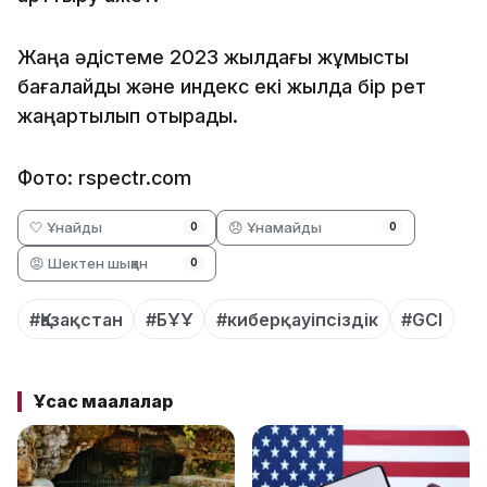
Жаңа әдістеме 2023 жылдағы жұмысты
бағалайды және индекс екі жылда бір рет
жаңартылып отырады.
Фото: rspectr.com
🤍 Ұнайды
😞 Ұнамайды
0
0
😡 Шектен шыққан
0
#Қазақстан
#БҰҰ
#киберқауіпсіздік
#GCI
Ұқсас мақалалар