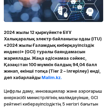
2024 жылғы 12 қыркүйекте БҰҰ
Халықаралық электр байланысы одағы (ITU)
«2024 жылғы Ғаламдық киберқауіпсіздік
индексі» (GCI) туралы баяндамасын
жариялады. Жаңа әдіснамаға сәйкес,
Қазақстан 100 мүмкін балдың 94,04 балл
жинап, екінші топқа (Tier 2 – Ілгерілеу) енді,
деп хабарлайды
Malim.kz.
Цифрлық даму, инновациялар және аэроғарыш
өнеркәсібі министрлігінің мәлімдеуінше, GCI
рейтингі киберқауіпсіздіктің 5 негізгі бағытын