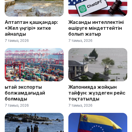
Аптаптан қашқандар:
Жасанды интеллектіні
«Жел үңгірі» хитке
өшіруге міндеттейтін
айналды
болып жатыр
7 тамыз, 2026
7 тамыз, 2026
Қытай экспорты
Жапонияда жойқын
болжамдағыдай
тайфун: жүздеген рейс
болмады
тоқтатылды
7 тамыз, 2026
7 тамыз, 2026