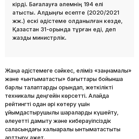
кірді. Бағалауға әлемнің 194 елі
қатысты. Алдыңғы есепте (2020/2021
жж.) ескі әдістеме қолданылған кезде,
Қазақстан 31-орында тұрған еді, деп
жазды министрлік.
Жаңа әдістемеге сәйкес, еліміз «заңнамалық»
және «ынтымақтастық» бағыттары бойынша
барлық талаптарды орындап, жеткілікті
техникалық деңгейін көрсетті. Алайда
рейтингті одан әрі көтеру үшін
ұйымдастырушылық шараларды күшейту,
әлеуетті дамыту және киберқауіпсіздік
саласындағы халықаралық ынтымақтастықты
арттыру қажет.