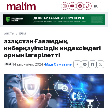
RU
Басты
Әлем
Қазақстан Ғаламдық
киберқауіпсіздік индексіндегі
орнын ілгерілетті
14 қыркүйек, 2024
•
Мәди Саматұлы
Әлем