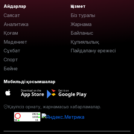
Айдарлар
Қызмет
Саясат
Біз туралы
Аналитика
Жарнама
Қоғам
Байланыс
Мәдениет
Құпиялылық
Сұхбат
Пайдалану ережесі
Спорт
Бейне
Мобильді қосымшалар
Download on the
Get it on
App Store
Google Play
Қауіпсіз орнату, жарнамасыз хабарламалар.