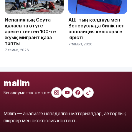
Испанияның Сеута
АҚШ-тың қолдауымен
қаласына өтуге
Венесуэлада билік пен
әрекеттенген 100-ге
оппозиция келіссөзге
жуық мигрант қаза
кірісті
тапты
7 тамыз, 2026
7 тамыз, 2026
malim
Біз әлеуметтік желіде:
Malim — анализге негізделген материалдар, авторлық
пікірлер мен эксклюзив контент.