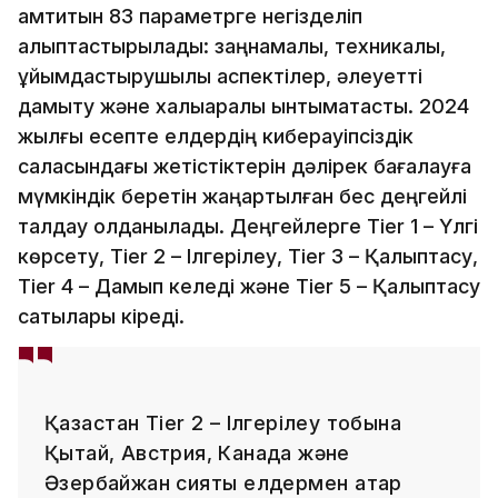
қамтитын 83 параметрге негізделіп
қалыптастырылады: заңнамалық, техникалық,
ұйымдастырушылық аспектілер, әлеуетті
дамыту және халықаралық ынтымақтастық. 2024
жылғы есепте елдердің киберқауіпсіздік
саласындағы жетістіктерін дәлірек бағалауға
мүмкіндік беретін жаңартылған бес деңгейлі
талдау қолданылады. Деңгейлерге Tier 1 – Үлгі
көрсету, Tier 2 – Ілгерілеу, Tier 3 – Қалыптасу,
Tier 4 – Дамып келеді және Tier 5 – Қалыптасу
сатылары кіреді.
Қазақстан Tier 2 – Ілгерілеу тобына
Қытай, Австрия, Канада және
Әзербайжан сияқты елдермен қатар