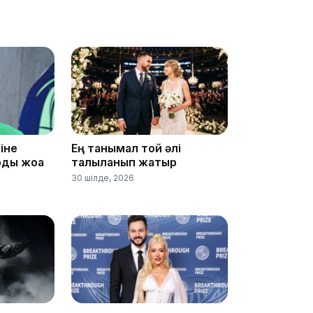
09:53
іне
Ең танымал той әлі
ды жоққа
талқыланып жатыр
30 шілде, 2026
09:40