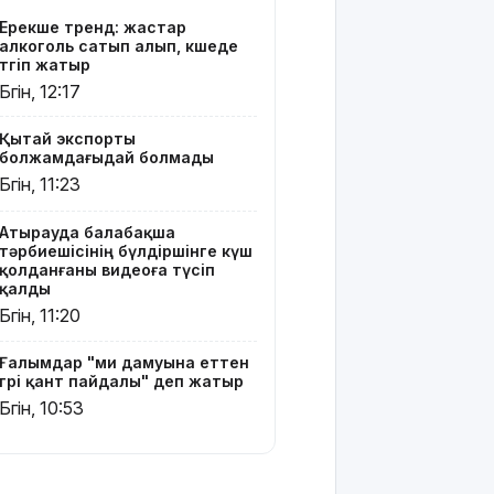
Атырауда
Ерекше тренд: жастар
ер адам 12
алкоголь сатып алып, көшеде
жастағы
төгіп жатыр
қызды
Бүгін, 12:17
алкогольге
жұмсап,
Қытай экспорты
зорламақ
болжамдағыдай болмады
болған
Бүгін, 11:23
Жапонияда
Атырауда балабақша
жойқын
тәрбиешісінің бүлдіршінге күш
тайфун:
қолданғаны видеоға түсіп
жүздеген
қалды
рейс
Бүгін, 11:20
тоқтатылды
Ғалымдар "ми дамуына еттен
Испанияның
гөрі қант пайдалы" деп жатыр
Сеута
Бүгін, 10:53
қаласына
өтуге
әрекеттенген
100-ге жуық