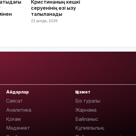
матыдағы
Кристинаның кешкі
т
серуенінің өзі қызу
мінен
талқыланады
22 шілде, 2026
09:40
09:03
Айдарлар
Қызмет
Саясат
Біз туралы
Аналитика
Жарнама
Қоғам
Байланыс
Мәдениет
Құпиялылық
08:42