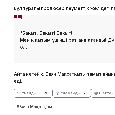
Бұл туралы продюсер әлеуметтік желідегі 
"Бақыт! Бақыт! Бақыт!
Менің қызым үшінші рет ана атанды! Дү
ол.
Айта кетейік, Баян Мақсатқызы тамыз айынд
еді.
🤍 Ұнайды
😞 Ұнамайды
😡 Шектен 
0
0
#Баян Мақсатқызы