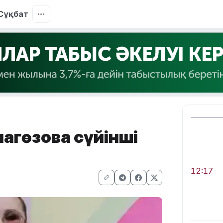
Сұқбат
лагөзова сүйінші
12:17