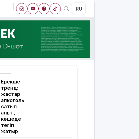
RU
Ерекше
тренд:
жастар
алкоголь
сатып
алып,
көшеде
төгіп
жатыр