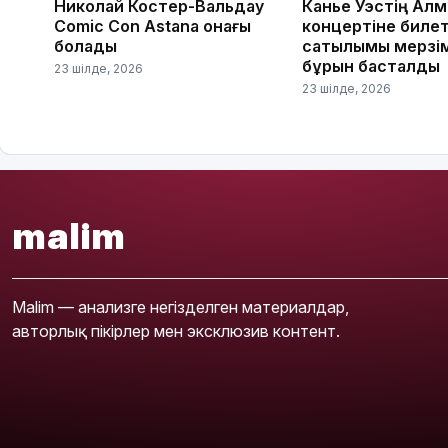
Николай Костер-Вальдау
Канье Уэстің Ал
Comic Con Astana қонағы
концертіне биле
болады
сатылымы мерзі
бұрын басталды
23 шілде, 2026
23 шілде, 2026
malim
Malim — анализге негізделген материалдар,
авторлық пікірлер мен эксклюзив контент.