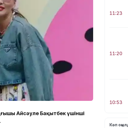
11:23
11:20
10:53
ңғышы Айсәуле Бақытбек үшінші
.
Көп оқы