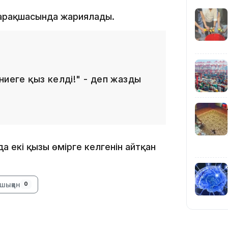
парақшасында жариялады.
10:35
ниеге қыз келді!" - деп жазды
10:25
а екі қызы өмірге келгенін айтқан
шыққан
0
10:05