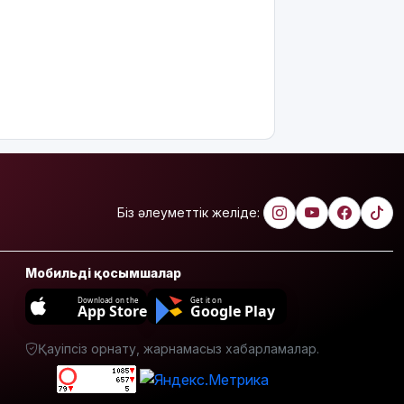
Алматы
облысында
сотталушы
соңғы сөзін
айта
алмағандықтан,
үкімнің
күші
жойылды
Міне,
жаңалық:
Біз әлеуметтік желіде:
ERG
акциялары
«Самұрық-
Қазынаға»
Мобильді қосымшалар
өтті
Download on the
Get it on
App Store
Google Play
АҚШ-тың
қолдауымен
Қауіпсіз орнату, жарнамасыз хабарламалар.
Венесуэлада
билік пен
оппозиция