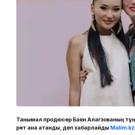
Танымал продюсер Баян Алагөзованың тұ
рет ана атанды, деп хабарлайды
Malim.kz