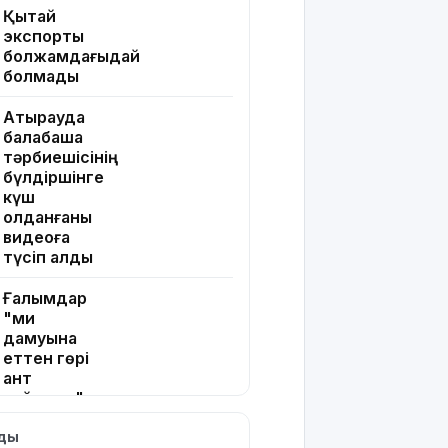
Қытай
экспорты
болжамдағыдай
болмады
Атырауда
балабақша
тәрбиешісінің
бүлдіршінге
күш
қолданғаны
видеоға
түсіп қалды
Ғалымдар
"ми
дамуына
еттен гөрі
қант
пайдалы"
деп жатыр
лды