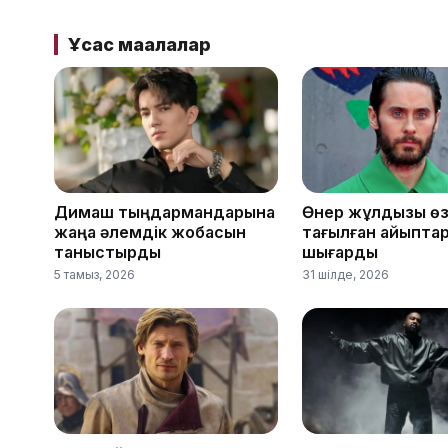
Ұқсас мақалалар
Димаш тыңдармандарына
Өнер жұлдызы өз
жаңа әлемдік жобасын
тағылған айыптар
таныстырды
шығарды
5 тамыз, 2026
31 шілде, 2026