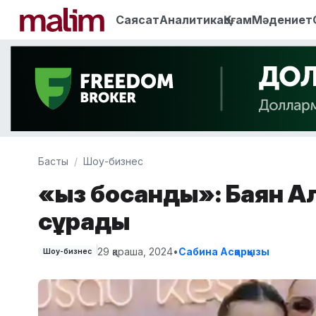
Саясат
Аналитика
Қоғам
Мәдениет
Басты
Шоу-бизнес
«Қыз босанды»: Баян А
сұрады
29 қараша, 2024
•
Сабина Асқарқызы
Шоу-бизнес