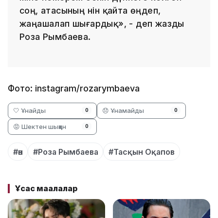
соң, атасының әнін қайта өңдеп,
жаңашалап шығардық», - деп жазды
Роза Рымбаева.
Фото: instagram/rozarymbaeva
🤍 Ұнайды
😞 Ұнамайды
0
0
😡 Шектен шыққан
0
#ән
#Роза Рымбаева
#Тасқын Оқапов
Ұқсас мақалалар