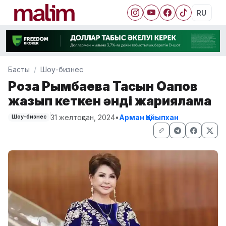
RU
Басты
Шоу-бизнес
Роза Рымбаева Тасқын Оқапов
жазып кеткен әнді жарияламақ
31 желтоқсан, 2024
•
Арман Қайыпхан
Шоу-бизнес