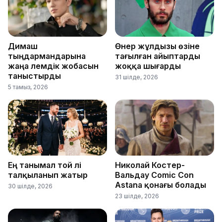
Димаш
Өнер жұлдызы өзіне
тыңдармандарына
тағылған айыптарды
жаңа әлемдік жобасын
жоққа шығарды
таныстырды
31 шілде, 2026
5 тамыз, 2026
Ең танымал той әлі
Николай Костер-
талқыланып жатыр
Вальдау Comic Con
Astana қонағы болады
30 шілде, 2026
23 шілде, 2026