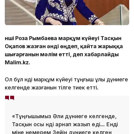
Әнші Роза Рымбаева марқұм күйеуі Тасқын
Оқапов жазған әнді өңдеп, қайта жарыққа
шығарғанын мәлім етті, деп хабарлайды
Malim.kz.
Ол бұл әнді марқұм күйеуі тұңғыш ұлы дүниеге
келгенде жазғанын тілге тиек етті.
«Тұңғышымыз Әли дүниеге келгенде,
Тасқын осы әнді арнап жазып еді… Енді
міне немерем Зейін дүниеге келген