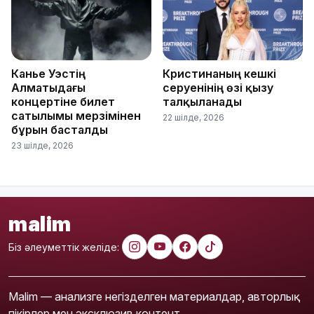
Канье Уэстің
Кристинаның кешкі
Алматыдағы
серуенінің өзі қызу
концертіне билет
талқыланады
сатылымы мерзімінен
22 шілде, 2026
бұрын басталды
23 шілде, 2026
malim
Біз әлеуметтік желіде:
Malim — анализге негізделген материалдар, авторлық
пікірлер мен эксклюзив контент.