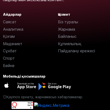
Айдарлар
Қызмет
Саясат
Біз туралы
Аналитика
Жарнама
Қоғам
Байланыс
Мәдениет
Құпиялылық
Сұхбат
Пайдалану ережесі
Спорт
Бейне
Мобильді қосымшалар
Download on the
Get it on
App Store
Google Play
Қауіпсіз орнату, жарнамасыз хабарламалар.