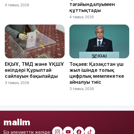
тағайындалуымен
4 тамыз, 2026
құттықтады
4 тамыз, 2026
ЕҚЫҰ, ТМД және ҰҚШҰ
Тоқаев: Қазақстан үш
өкілдері Құрылтай
жыл ішінде толық
сайлауын бақылайды
цифрлық мемлекетке
айналуы тиіс
3 тамыз, 2026
3 тамыз, 2026
malim
Біз әлеуметтік желіде: