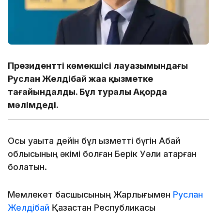
Президенттің көмекшісі лауазымындағы
Руслан Желдібай жаңа қызметке
тағайындалды. Бұл туралы Ақорда
мәлімдеді.
Осы уақытқа дейін бұл қызметті бүгін Абай
облысының әкімі болған Берік Уәли атқарған
болатын.
Мемлекет басшысының Жарлығымен
Руслан
Желдібай
Қазақстан Республикасы