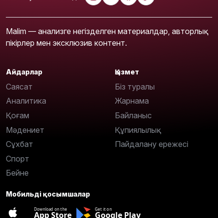
Malim — анализге негізделген материалдар, авторлық
пікірлер мен эксклюзив контент.
Айдарлар
Қызмет
Саясат
Біз туралы
Аналитика
Жарнама
Қоғам
Байланыс
Мәдениет
Құпиялылық
Сұхбат
Пайдалану ережесі
Спорт
Бейне
Мобильді қосымшалар
Download on the
Get it on
App Store
Google Play