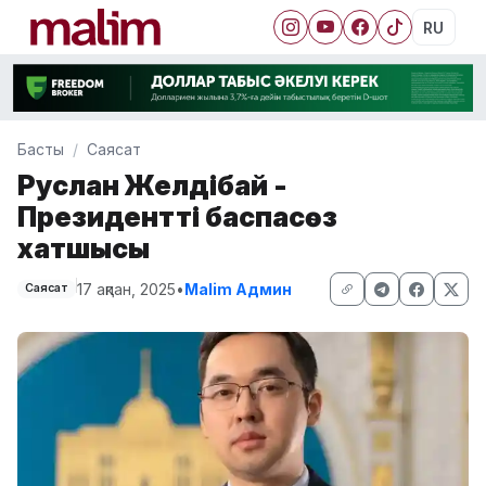
RU
Басты
Саясат
Руслан Желдібай -
Президенттің баспасөз
хатшысы
17 ақпан, 2025
•
Malim Админ
Саясат