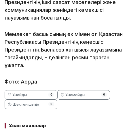
Президентінің ішкі саясат мәселелері және
коммуникациялар жөніндегі көмекшісі
лауазымынан босатылды.
Мемлекет басшысының өкімімен ол Қазақстан
Республикасы Президентінің кеңесшісі –
Президенттің Баспасөз хатшысы лауазымына
тағайындалды, - делінген ресми тараған
құжатта.
Фото: Ақорда
🤍 Ұнайды
😞 Ұнамайды
0
0
😡 Шектен шыққан
0
Ұқсас мақалалар