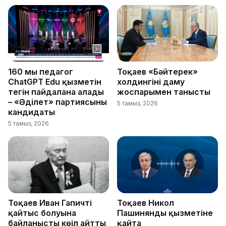
160 мың педагог
Тоқаев «Бәйтерек»
ChatGPT Edu қызметін
холдингінің даму
тегін пайдалана алады
жоспарымен танысты
– «Әділет» партиясының
5 тамыз, 2026
кандидаты
5 тамыз, 2026
Тоқаев Иван Гапичтің
Тоқаев Никол
қайтыс болуына
Пашинянды қызметіне
байланысты көңіл айтты
қайта