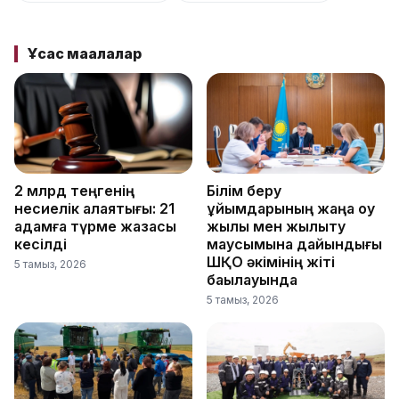
Ұқсас мақалалар
2 млрд теңгенің
Білім беру
несиелік алаяқтығы: 21
ұйымдарының жаңа оқу
адамға түрме жазасы
жылы мен жылыту
кесілді
маусымына дайындығы
ШҚО әкімінің жіті
5 тамыз, 2026
бақылауында
5 тамыз, 2026