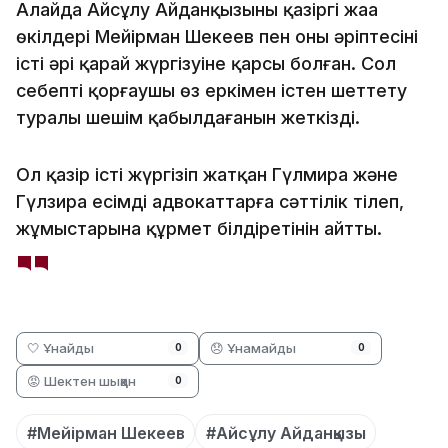
Алайда Айсұлу Айданқызының қазіргі жаңа
өкілдері Мейірман Шекеев пен оның әріптесінің
істі әрі қарай жүргізуіне қарсы болған. Сол
себепті қорғаушы өз еркімен істен шеттету
туралы шешім қабылдағанын жеткізді.
Ол қазір істі жүргізіп жатқан Гүлмира және
Гүлзира есімді адвокаттарға сәттілік тілеп,
жұмыстарына құрмет білдіретінін айтты.
🤍 Ұнайды
😞 Ұнамайды
0
0
😡 Шектен шыққан
0
#Мейірман Шекеев
#Айсұлу Айданқызы