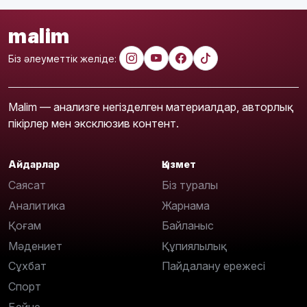
malim
Біз әлеуметтік желіде:
Malim — анализге негізделген материалдар, авторлық
пікірлер мен эксклюзив контент.
Айдарлар
Қызмет
Саясат
Біз туралы
Аналитика
Жарнама
Қоғам
Байланыс
Мәдениет
Құпиялылық
Сұхбат
Пайдалану ережесі
Спорт
Бейне