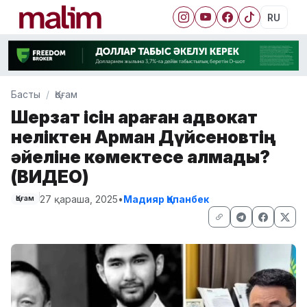
RU
Басты
Қоғам
Шерзат ісін қараған адвокат
неліктен Арман Дүйсеновтің
әйеліне көмектесе алмады?
(ВИДЕО)
27 қараша, 2025
•
Мадияр Қапанбек
Қоғам