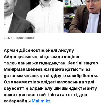
ашық дереккөзден
Арман Дүйсеновтің әйелі Айсұлу
Айданқызының ісі қоғамда кеңінен
талқыланып жатқандықтан, белгілі заңгер
Мейірман Шекеев жағдайға қатысты өз
ұстанымын ашық түсіндіруге мәжбүр болды.
Ол әлеуметтік желідегі жазбасында түрлі
қауесеттің алдын алу үшін шындықты айту
қажет деп есептейтінін атап өтті, деп
хабарлайды
Malim.kz.