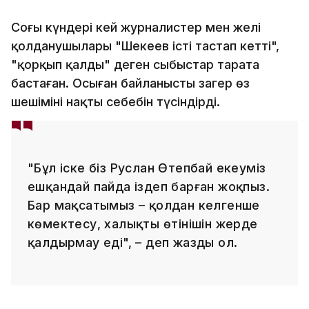
Соңғы күндері кей журналистер мен желі
қолданушылары "Шекеев істі тастап кетті",
"қорқып қалды" деген сыбыстар тарата
бастаған. Осыған байланысты заңгер өз
шешімінің нақты себебін түсіндірді.
"Бұл іске біз Руслан Өтепбай екеуміз
ешқандай пайда іздеп барған жоқпыз.
Бар мақсатымыз – қолдан келгенше
көмектесу, халықтың өтінішін жерде
қалдырмау еді", – деп жазды ол.