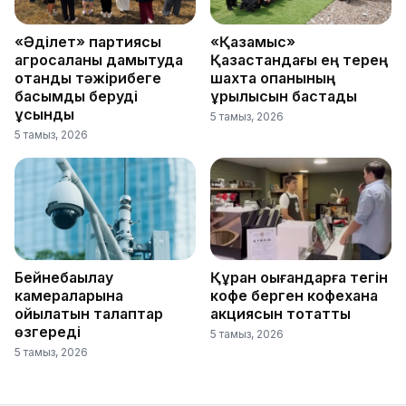
«Әділет» партиясы
«Қазақмыс»
агросаланы дамытуда
Қазақстандағы ең терең
отандық тәжірибеге
шахта оқпанының
басымдық беруді
құрылысын бастады
ұсынды
5 тамыз, 2026
5 тамыз, 2026
Бейнебақылау
Құран оқығандарға тегін
камераларына
кофе берген кофехана
қойылатын талаптар
акциясын тоқтатты
өзгереді
5 тамыз, 2026
5 тамыз, 2026