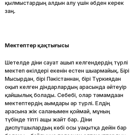
қылмыстардың алдын алу үшін әбден керек
заң.
Мектептер қақтығысы
Шетелде діни сауат ашып келгендердің түрлі
мектеп өкілдері екенін естен шығармайық. Бірі
Мысырдан, бірі Пәкістаннан, бірі Түркиядан
оқып келген діндарлардың арасында әйтеуір
қайшылық болады. Себебі, олар тәмамдаған
мектептердің ағымдары әр түрлі. Елдің
арасына жік салғанымен қоймай, мұның
түбінде тіпті ащы жайт бар. Діни
диспутшылардың көбі осы уақытқа дейін бар