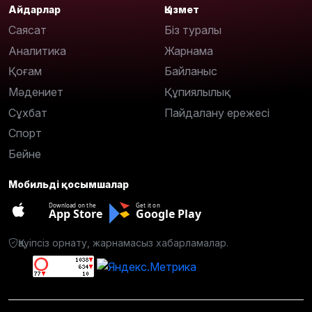
Айдарлар
Қызмет
Саясат
Біз туралы
Аналитика
Жарнама
Қоғам
Байланыс
Мәдениет
Құпиялылық
Сұхбат
Пайдалану ережесі
Спорт
Бейне
Мобильді қосымшалар
Download on the
Get it on
App Store
Google Play
Қауіпсіз орнату, жарнамасыз хабарламалар.