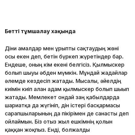
Бетті тұмшалау хақында
Діни амалдар мен ғұрыпты сақтаудың жөні
осы екен деп, бетін бүркеп жүретіндер бар.
Ендеше, оның кім екені белгісіз. Қылмыскер
болып шығуы әбден мүмкін. Мұндай жағдайлар
әлемде кездесіп жатады. Мысалы, әйелдің
киімін киіп алған адам қылмыскер болып шығып
жатады. Мемлекет ондай заң қабылдарда
шариғатқа да жүгініп, дін істері басқармасы
сарапшыларының да пікірімен де санасты деп
ойлаймын. Біз отыз жыл ешкімнің қолын
қаққан жоқпыз. Енді, болжалды