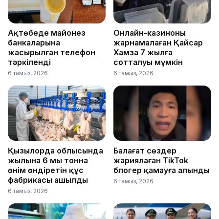
Ақтөбеде майонез
Онлайн-казиноны
банкаларына
жарнамалаған Қайсар
жасырылған телефон
Хамза 7 жылға
тәркіленді
сотталуы мүмкін
6 тамыз, 2026
6 тамыз, 2026
Қызылорда облысында
Балағат сөздер
жылына 6 мың тонна
жариялаған TikTok
өнім өндіретін құс
блогер қамауға алынды
фабрикасы ашылды
6 тамыз, 2026
6 тамыз, 2026