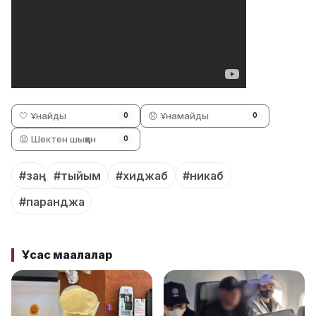
🤍 Ұнайды
😞 Ұнамайды
0
0
😡 Шектен шыққан
0
#заң
#тыйым
#хиджаб
#никаб
#паранджа
Ұқсас мақалалар