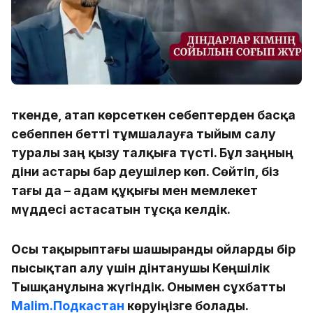
Өткенде, атап көрсеткен себептерден басқа
себеппен бетті тұмшалауға тыйым салу
туралы заң қызу талқыға түсті. Бұл заңның
діни астары бар деушілер көп. Сөйтіп, біз
тағы да – адам құқығы мен мемлекет
мүддесі астасатын тұсқа келдік.
Осы тақырыптағы шашыранды ойларды бір
пысықтап алу үшін дінтанушы Кеңшілік
Тышқанұлына жүгіндік. Онымен сұхбатты
Malim.Подкастан
көруіңізге болады.