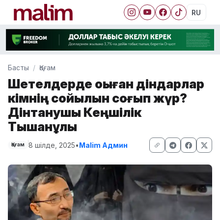
RU
Басты
Қоғам
Шетелдерде оқыған діндарлар
кімнің сойылын соғып жүр?
Дінтанушы Кеңшілік
Тышқанұлы
8 шілде, 2025
•
Malim Админ
Қоғам