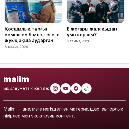
Қосшылық тұрғын
Ең жоғары жалақыдан
«емшіге» 9 млн теңгеге
үміткер кім?
жуық ақша аударған
6 тамыз, 2026
6 тамыз, 2026
malim
Біз әлеуметтік желіде:
Malim — анализге негізделген материалдар, авторлық
пікірлер мен эксклюзив контент.