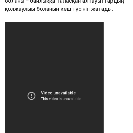
болғаны – байлыққа таласқан алпауыттардың
қолжаулығы болғанын кеш түсініп жатады.