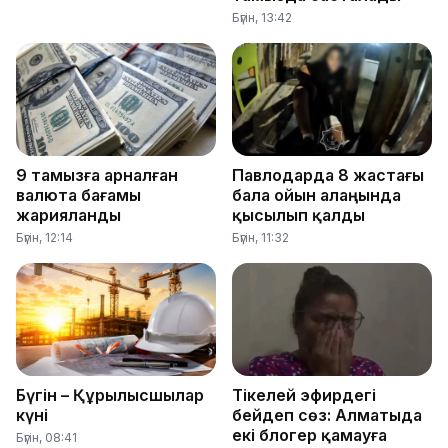
Бүгін, 13:42
9 тамызға арналған
Павлодарда 8 жастағы
валюта бағамы
бала ойын алаңында
жарияланды
қысылып қалды
Бүгін, 12:14
Бүгін, 11:32
Бүгін – Құрылысшылар
Тікелей эфирдегі
күні
бейәдеп сөз: Алматыда
екі блогер қамауға
Бүгін, 08:41