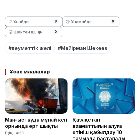
🤍 Ұнайды
😞 Ұнамайды
8
0
😡 Шектен шыққан
0
#әлеуметтік желі
#Мейірман Шекеев
Ұқсас мақалалар
Маңғыстауда мұнай кен
Қазақстан
орнында өрт шықты
азаматтығын алуға
өтініш қабылдау 10
Бүгін, 14:23
тамызда басталады