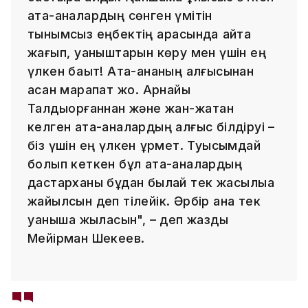
ата-аналардың сөнген үмітін
тынымсыз еңбектің арқасында қайта
жағып, қуаныштарын көру мен үшін ең
үлкен бақыт! Ата-ананың алғысынан
асқан марапат жоқ. Арнайы
Талдықорғаннан және жан-жақтан
келген ата-аналардың алғыс білдіруі –
біз үшін ең үлкен құрмет. Туысымдай
болып кеткен бұл ата-аналардың
дастарханы бұдан былай тек жақсылыққа
жайылсын деп тілейік. Әрбір ана тек
қуанышқа жыласын", – деп жазды
Мейірман Шекеев.