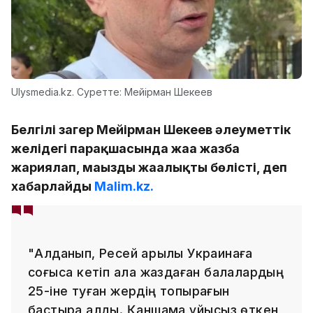
Ulysmedia.kz. Суретте: Мейірман Шекеев
Белгілі заңгер Мейірман Шекеев әлеуметтік
желідегі парақшасында жаңа жазба
жариялап, маңызды жаңалықты бөлісті, деп
хабарлайды
Malim.kz.
"Алданып, Ресей арқылы Украинаға
соғысқа кетіп қала жаздаған балалардың
25-іне туған жердің топырағын
бастыра алдық. Қаншама ұйқысыз өткен