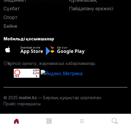
Сұхбат
Пайдалану ережесі
Спорт
Бейне
Мобильді қосымшалар
Download on the
Get it on
App Store
Google Play
Қауіпсіз орнату, жарнамасыз хабарламалар.
© 2025
malim.kz
— Барлық құқықтар қорғалған.
Прайс-парақшасы