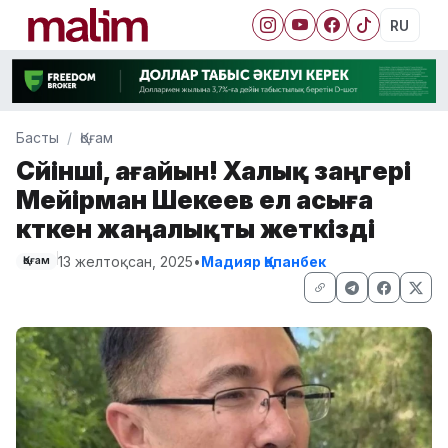
RU
Басты
Қоғам
Сүйінші, ағайын! Халық заңгері
Мейірман Шекеев ел асыға
күткен жаңалықты жеткізді
13 желтоқсан, 2025
•
Мадияр Қапанбек
Қоғам