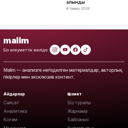
алынды
8 тамыз, 2026
malim
Біз әлеуметтік желіде:
Malim — анализге негізделген материалдар, авторлық
пікірлер мен эксклюзив контент.
Айдарлар
Қызмет
Саясат
Біз туралы
Аналитика
Жарнама
Қоғам
Байланыс
Мәдениет
Құпиялылық