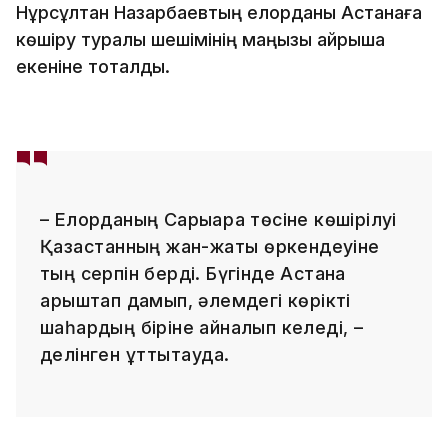
Нұрсұлтан Назарбаевтың елорданы Астанаға
көшіру туралы шешімінің маңызы айрықша
екеніне тоқталды.
– Елорданың Сарыарқа төсіне көшірілуі
Қазақстанның жан-жақты өркендеуіне
тың серпін берді. Бүгінде Астана
қарыштап дамып, әлемдегі көрікті
шаһардың біріне айналып келеді, –
делінген құттықтауда.