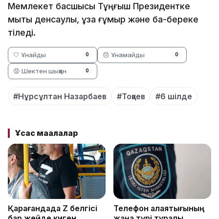
Мемлекет басшысы Тұңғыш Президентке
мықты денсаулық, ұзақ ғұмыр және бақ-береке
тіледі.
🤍 Ұнайды
😞 Ұнамайды
0
0
😡 Шектен шыққан
0
#Нұрсұлтан Назарбаев
#Тоқаев
#6 шілде
Ұқсас мақалалар
Қарағандада Z белгісі
Телефон алаяқтығының
бар жейде киген
жаңа түрі туралы