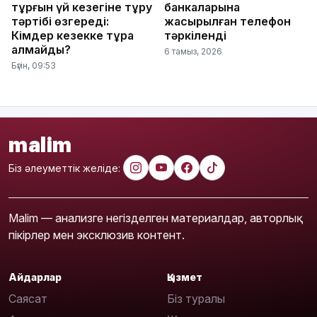
тұрғын үй кезегіне тұру
банкаларына
тәртібі өзгереді:
жасырылған телефон
Кімдер кезекке тұра
тәркіленді
алмайды?
6 тамыз, 2026
Бүгін, 09:53
malim
Біз әлеуметтік желіде:
Malim — анализге негізделген материалдар, авторлық
пікірлер мен эксклюзив контент.
Айдарлар
Қызмет
Саясат
Біз туралы