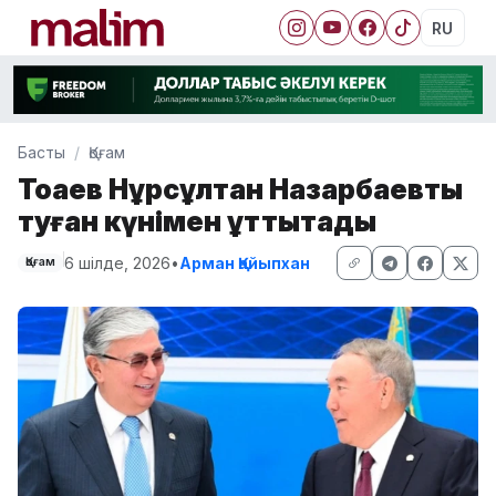
RU
Басты
Қоғам
Тоқаев Нұрсұлтан Назарбаевты
туған күнімен құттықтады
6 шілде, 2026
•
Арман Қайыпхан
Қоғам