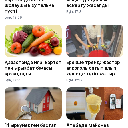
жолаушы қызу талқыға
ескерту жасалды
түсті
Бүгін, 17:34
Бүгін, 19:39
Қазақстанда қияр, картоп
Ерекше тренд: жастар
пен қырыққабат бағасы
алкоголь сатып алып,
арзандады
көшеде төгіп жатыр
Бүгін, 12:35
Бүгін, 12:17
14 қыркүйектен бастап
Ақтөбеде майонез