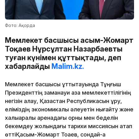
Фото: Ақорда
Мемлекет басшысы Қасым-Жомарт
Тоқаев Нұрсұлтан Назарбаевты
туған күнімен құттықтады, деп
хабарлайды
Malim.kz.
Мемлекет басшысы құттықтауында Тұңғыш
Президенттің заманауи қазақ мемлекеттілігінің
негізін қалау, Қазақстан Республикасын құру,
еліміздің экономикалық әлеуетін нығайту және
халықаралық аренадағы орны мен беделін
бекемдеу жолындағы тарихи миссиясын атап
өттіҚасым-Жомарт Тоқаев, сондай-ақ