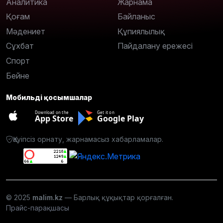
Аналитика
Жарнама
Қоғам
Байланыс
Мәдениет
Құпиялылық
Сұхбат
Пайдалану ережесі
Спорт
Бейне
Мобильді қосымшалар
Download on the
Get it on
App Store
Google Play
Қауіпсіз орнату, жарнамасыз хабарламалар.
© 2025
malim.kz
— Барлық құқықтар қорғалған.
Прайс-парақшасы