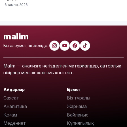
6 тамыз, 2026
malim
Біз әлеуметтік желіде:
Malim — анализге негізделген материалдар, авторлық
пікірлер мен эксклюзив контент.
Айдарлар
Қызмет
Саясат
Біз туралы
Аналитика
Жарнама
Қоғам
Байланыс
Мәдениет
Құпиялылық