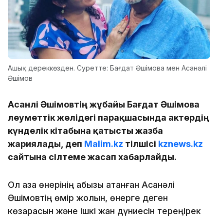
Ашық дереккөзден. Суретте: Бағдат Әшімова мен Асанәлі
Әшімов
Асанәлі Әшімовтің жұбайы Бағдат Әшімова
әлеуметтік желідегі парақшасында актердің
күнделік кітабына қатысты жазба
жариялады, деп
Malim.kz
тілшісі
kznews.kz
сайтына сілтеме жасап хабарлайды.
Ол қазақ өнерінің абызы атанған Асанәлі
Әшімовтің өмір жолын, өнерге деген
көзқарасын және ішкі жан дүниесін тереңірек