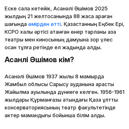
Еске сала кетейік, Асанәлі Әшімов 2025
жылдың 21 желтоқсанында 88 жасқа қараған
шағында
өмірден өтті
. Қазақстанның Еңбек Ері,
КСРО халық әртісі атанған өнер тарланы қазақ
театры мен киносының дамуына зор үлес
қосқан тұлға ретінде ел жадында қалды.
Асанәлі Әшімов кім?
Асанәлі Әшімов 1937 жылы 8 мамырда
Жамбыл облысы Сарысу ауданына қарасты
Жайылма ауылында дүниеге келген. 1956-1961
жылдары Құрманғазы атындағы Қазақ ұлттық
консерваториясының театр факультетінде
актер мамандығы бойынша білім алды.