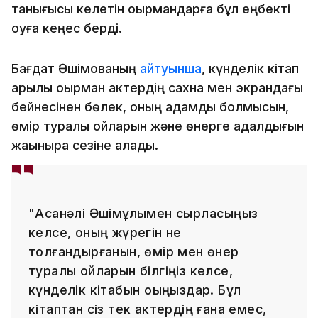
танығысы келетін оқырмандарға бұл еңбекті
оқуға кеңес берді.
Бағдат Әшімованың
айтуынша
, күнделік кітап
арқылы оқырман актердің сахна мен экрандағы
бейнесінен бөлек, оның адамдық болмысын,
өмір туралы ойларын және өнерге адалдығын
жақынырақ сезіне алады.
"Асанәлі Әшімұлымен сырласқыңыз
келсе, оның жүрегін не
толғандырғанын, өмір мен өнер
туралы ойларын білгіңіз келсе,
күнделік кітабын оқыңыздар. Бұл
кітаптан сіз тек актердің ғана емес,