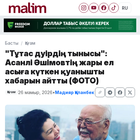
RU
Басты
Қоғам
"Тұтас дәуірдің тынысы":
Асанәлі Әшімовтің жары ел
асыға күткен қуанышты
хабарын айтты (ФОТО)
26 мамыр, 2026
•
Мадияр Қапанбек
Қоғам