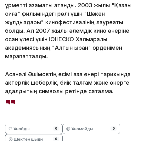
құрметті азаматы атанды. 2003 жылы "Қазақы
оқиға" фильміндегі рөлі үшін "Шәкен
жұлдыздары" кинофестивалінің лауреаты
болды. Ал 2007 жылы әлемдік кино өнеріне
қосқан үлесі үшін ЮНЕСКО Халықаралық
академиясының "Алтын қыран" орденімен
марапатталды.
Асанәлі Әшімовтің есімі қазақ өнері тарихында
актерлік шеберлік, биік талғам және өнерге
адалдықтың символы ретінде сақталмақ.
🤍 Ұнайды
😞 Ұнамайды
0
0
😡 Шектен шыққан
0