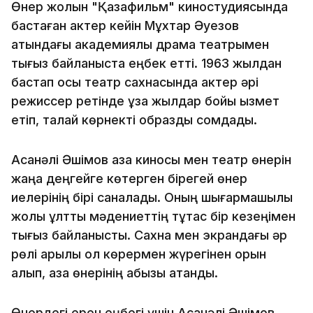
Өнер жолын "Қазақфильм" киностудиясында
бастаған актер кейін Мұхтар Әуезов
атындағы академиялық драма театрымен
тығыз байланыста еңбек етті. 1963 жылдан
бастап осы театр сахнасында актер әрі
режиссер ретінде ұзақ жылдар бойы қызмет
етіп, талай көрнекті образды сомдады.
Асанәлі Әшімов қазақ киносы мен театр өнерін
жаңа деңгейге көтерген бірегей өнер
иелерінің бірі саналады. Оның шығармашылық
жолы ұлттық мәдениеттің тұтас бір кезеңімен
тығыз байланысты. Сахна мен экрандағы әр
рөлі арқылы ол көрермен жүрегінен орын
алып, қазақ өнерінің абызы атанды.
Өнердегі ерен еңбегі үшін Асанәлі Әшімов