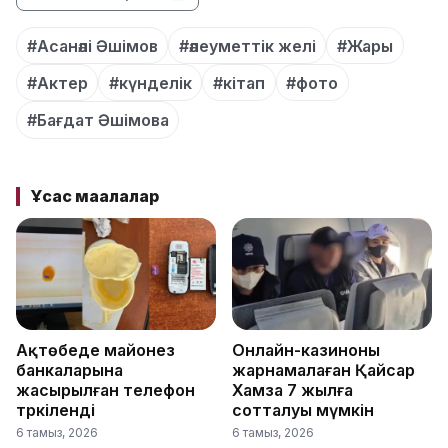
#Асанәлі Әшімов
#әлеуметтік желі
#Жары
#Актер
#күнделік
#кітап
#фото
#Бағдат Әшімова
Ұқсас мақалалар
Ақтөбеде майонез
Онлайн-казиноны
банкаларына
жарнамалаған Қайсар
жасырылған телефон
Хамза 7 жылға
тәркіленді
сотталуы мүмкін
6 тамыз, 2026
6 тамыз, 2026