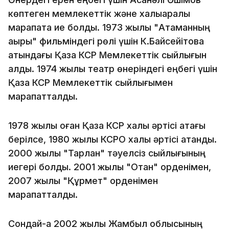
көптеген мемлекеттік және халықаралық
марапатқа ие болды. 1973 жылы "Атаманның
ақыры" фильміндегі рөлі үшін К.Байсейітова
атындағы Қазақ КСР Мемлекеттік сыйлығын
алды. 1974 жылы театр өнеріндегі еңбегі үшін
Қазақ КСР Мемлекеттік сыйлығымен
марапатталды.
1978 жылы оған Қазақ КСР халық әртісі атағы
берілсе, 1980 жылы КСРО халық әртісі атанды.
2000 жылы "Тарлан" тәуелсіз сыйлығының
иегері болды. 2001 жылы "Отан" орденімен,
2007 жылы "Құрмет" орденімен
марапатталды.
Сондай-ақ 2002 жылы Жамбыл облысының