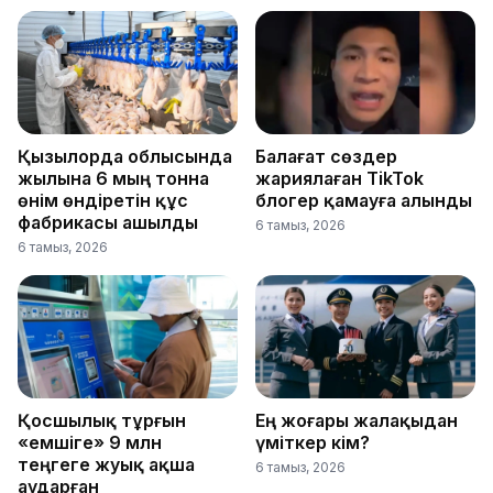
Қызылорда облысында
Балағат сөздер
жылына 6 мың тонна
жариялаған TikTok
өнім өндіретін құс
блогер қамауға алынды
фабрикасы ашылды
6 тамыз, 2026
6 тамыз, 2026
Қосшылық тұрғын
Ең жоғары жалақыдан
«емшіге» 9 млн
үміткер кім?
теңгеге жуық ақша
6 тамыз, 2026
аударған