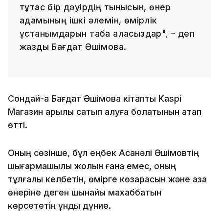
тұтас бір дәуірдің тынысын, өнер
адамының ішкі әлемін, өмірлік
ұстанымдарын таба аласыздар", – деп
жазды Бағдат Әшімова.
Сондай-ақ Бағдат Әшімова кітапты Kaspi
Магазин арқылы сатып алуға болатынын атап
өтті.
Оның сөзінше, бұл еңбек Асанәлі Әшімовтің
шығармашылық жолын ғана емес, оның
тұлғалық келбетін, өмірге көзқарасын және қазақ
өнеріне деген шынайы махаббатын
көрсететін құнды дүние.