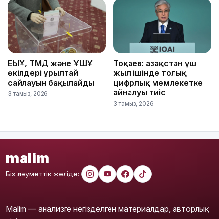
ЕҚЫҰ, ТМД және ҰҚШҰ
Тоқаев: Қазақстан үш
өкілдері Құрылтай
жыл ішінде толық
сайлауын бақылайды
цифрлық мемлекетке
айналуы тиіс
3 тамыз, 2026
3 тамыз, 2026
malim
Біз әлеуметтік желіде:
Malim — анализге негізделген материалдар, авторлық