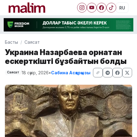
RU
Басты
Саясат
Украина Назарбаевқа орнатқан
ескерткішті бұзбайтын болды
18 сәуір, 2026
•
Сабина Асқарқызы
Саясат