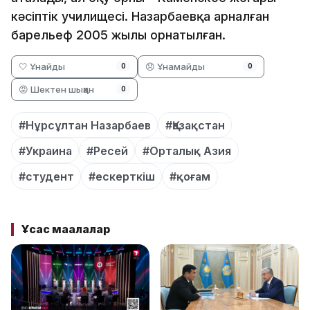
кәсіптік училищесі. Назарбаевқа арналған
барельеф 2005 жылы орнатылған.
🤍 Ұнайды
😞 Ұнамайды
0
0
😡 Шектен шыққан
0
#Нұрсұлтан Назарбаев
#Қазақстан
#Украина
#Ресей
#Орталық Азия
#студент
#ескерткіш
#қоғам
Ұқсас мақалалар