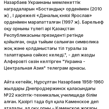
Назарбаев Украинаның мемлекеттік
наградаларын «Бостандық» орденімен (2010
ж) , І дәрежелі «Даналық князі Ярослав»
орденімен марапатталған (1997 ж). Барельеф
оқу орнының түлегі әрі Қазақстан
Республикасының президенті ретінде
қойылған, онда тыйым салынған символика
жоқ және қолданыстағы тіл туралы заң
талаптарына сәйкес келеді.", - деп жазды
Алферовтің сөзін келтірген "Украина -
Центральная Азия" телеграм арнасы.
Айта кетейік, Нұрсұлтан Назарбаев 1958-1960
жылдары Днепродзержинск қаласындағы
№22 кәсіптік-техникалық училищеде білім
алған. Қазіргі таңда бұл қала Каменское деп
аталады, ал оқу орны – Каменское жоғары