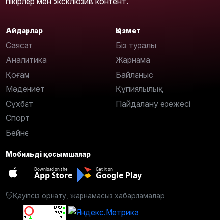
пікірлер мен эксклюзив контент.
Айдарлар
Қызмет
Саясат
Біз туралы
Аналитика
Жарнама
Қоғам
Байланыс
Мәдениет
Құпиялылық
Сұхбат
Пайдалану ережесі
Спорт
Бейне
Мобильді қосымшалар
Download on the
Get it on
App Store
Google Play
Қауіпсіз орнату, жарнамасыз хабарламалар.