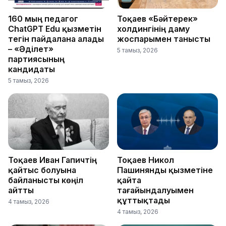
160 мың педагог
Тоқаев «Бәйтерек»
ChatGPT Edu қызметін
холдингінің даму
тегін пайдалана алады
жоспарымен танысты
– «Әділет»
5 тамыз, 2026
партиясының
кандидаты
5 тамыз, 2026
Тоқаев Иван Гапичтің
Тоқаев Никол
қайтыс болуына
Пашинянды қызметіне
байланысты көңіл
қайта
айтты
тағайындалуымен
құттықтады
4 тамыз, 2026
4 тамыз, 2026