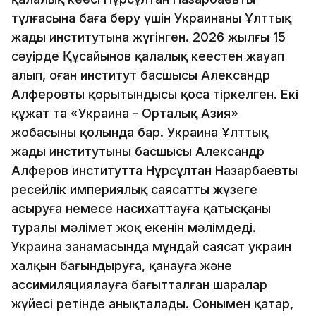
тұлғасына баға беру үшін Украинаның Ұлттық
жады институтына жүгінген. 2026 жылғы 15
сәуірде Құсайынов қалалық кеңестен жауап
алып, оған институт басшысы Александр
Алферовтың қорытындысы қоса тіркелген. Екі
құжат та «Украина - Орталық Азия»
жобасының қолында бар. Украина Ұлттық
жады институтының басшысы Александр
Алферов институтта Нұрсұлтан Назарбаевтың
ресейлік империялық саясатты жүзеге
асыруға немесе насихаттауға қатысқаны
туралы мәлімет жоқ екенін мәлімдеді.
Украина заңнамасында мұндай саясат украин
халқын бағындыруға, қанауға және
ассимиляциялауға бағытталған шаралар
жүйесі ретінде анықталады. Сонымен қатар,