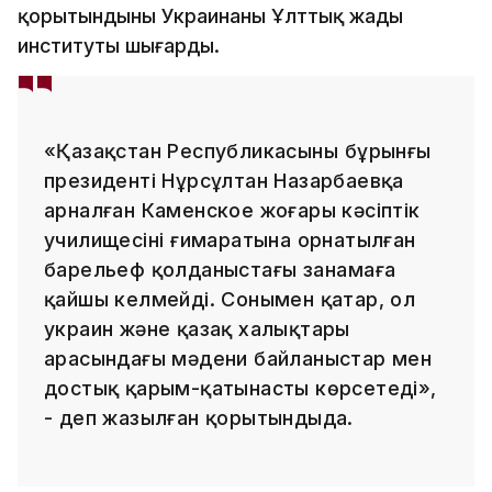
қорытындыны Украинаның Ұлттық жады
институты шығарды.
«Қазақстан Республикасының бұрынғы
президенті Нұрсұлтан Назарбаевқа
арналған Каменское жоғары кәсіптік
училищесінің ғимаратына орнатылған
барельеф қолданыстағы заңнамаға
қайшы келмейді. Сонымен қатар, ол
украин және қазақ халықтары
арасындағы мәдени байланыстар мен
достық қарым-қатынасты көрсетеді»,
- деп жазылған қорытындыда.