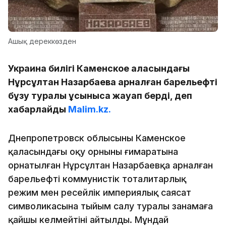
Ашық дереккөзден
Украина билігі Каменское қаласындағы
Нұрсұлтан Назарбаевқа арналған барельефті
бұзу туралы ұсынысқа жауап берді, деп
хабарлайды
Malim.kz.
Днепропетровск облысының Каменское
қаласындағы оқу орнының ғимаратына
орнатылған Нұрсұлтан Назарбаевқа арналған
барельефтің коммунистік тоталитарлық
режим мен ресейлік империялық саясат
символикасына тыйым салу туралы заңнамаға
қайшы келмейтіні айтылды. Мұндай