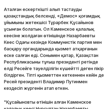
Аталған ескерткішті алып тастауды
қазақстандық белсенді, «Демос» қоғамдық
ұйымының жетекшісі Тұрарбек Құсайынов
ұсынған болатын. Ол Каменское қалалық
кеңесіне жолдаған өтінішінде Назарбаевтың
Кеңес Одағы кезінде Коммунистік партия мен
басқару органдарында қызмет атқарғанын
еске салған еді. Сонымен қатар, Қазақстан
Республикасының тұңғыш президенті ретінде
елдің Ресейге тәуелділігін күшейтті деген пікір
білдірген. Тіпті қызметтен кеткеннен кейін де
Ресей президенті Владимир Путинмен
кездесіп жүргенін атап өткен.
"Құсайыновтың өтінішін алған Каменское
қалалық кеңесі Нұрсұлтан Назарбаевтың