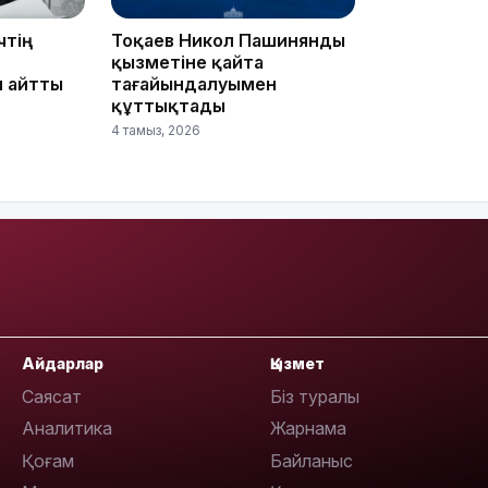
чтің
Тоқаев Никол Пашинянды
09:36
қызметіне қайта
л айтты
тағайындалуымен
құттықтады
4 тамыз, 2026
08:36
23:40
Айдарлар
Қызмет
Саясат
Біз туралы
Аналитика
Жарнама
Қоғам
Байланыс