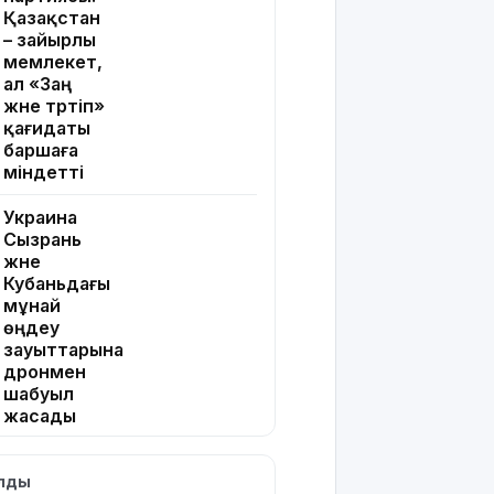
Қазақстан
– зайырлы
мемлекет,
ал «Заң
және тәртіп»
қағидаты
баршаға
міндетті
Украина
Сызрань
және
Кубаньдағы
мұнай
өңдеу
зауыттарына
дронмен
шабуыл
жасады
Қызылордада
ылды
«Жасыл