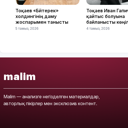
Тоқаев «Бәйтерек»
Тоқаев Иван Гапи
холдингінің даму
қайтыс болуына
жоспарымен танысты
байланысты көңі
5 тамыз, 2026
4 тамыз, 2026
malim
Malim — анализге негізделген материалдар,
авторлық пікірлер мен эксклюзив контент.