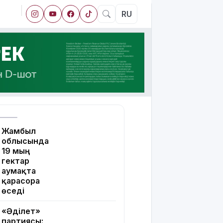
RU
Жамбыл
облысында
19 мың
гектар
аумақта
қарасора
өседі
«Әділет»
партиясы: