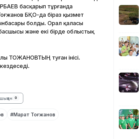
РБАЕВ басқарып тұрғанда
13:00
Тоғжанов БҚО-да біраз қызмет
ынбасары болды. Орал қаласы
басшысы және екі бірде облыстық
12:40
лы ТОҒЖАНОВТЫҢ туған інісі.
кездеседі.
шыққан
0
12:13
ов
#Марат Тоғжанов