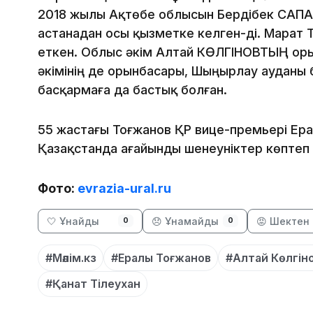
2018 жылы Ақтөбе облысын Бердібек САПА
астанадан осы қызметке келген-ді. Марат 
еткен. Облыс әкім Алтай КӨЛГІНОВТЫҢ ор
әкімінің де орынбасары, Шыңырлау ауданы 
басқармаға да бастық болған.
55 жастағы Тоғжанов ҚР вице-премьері Ера
Қазақстанда ағайынды шенеуніктер көптеп 
Фото:
evrazia-ural.ru
🤍 Ұнайды
😞 Ұнамайды
😡 Шектен 
0
0
#Мәлім.кз
#Ералы Тоғжанов
#Алтай Көлгін
#Қанат Тілеухан