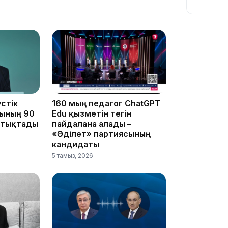
11:54
стік
160 мың педагог ChatGPT
ының 90
Edu қызметін тегін
ттықтады
пайдалана алады –
«Әділет» партиясының
кандидаты
10:56
5 тамыз, 2026