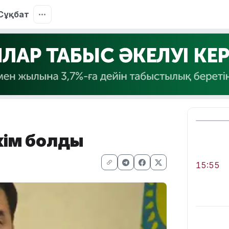
Сұқбат
әкім болды
15:55