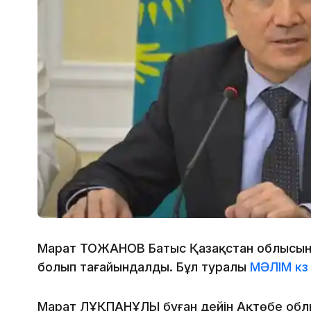
Марат ТОҒЖАНОВ Батыс Қазақстан облысына
болып тағайындалды. Бұл туралы
МӘЛІМ кз
Марат ЛҰҚПАНҰЛЫ бұған дейін Ақтөбе облыс