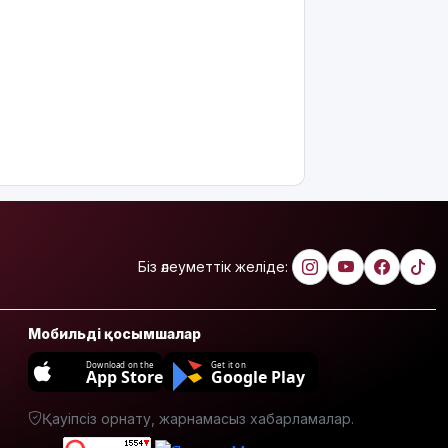
АҚШ-тың
Ресейге
қарсы
жаңа
санкцияларын
қолдады
8 тамызға
арналған
ауа райы
болжамы
Полиция
Біз әлеуметтік желіде:
қазақстандық
жүргізушілерге
маңызды
Мобильді қосымшалар
ескерту
жасады
Download on the
Get it on
App Store
Google Play
Тоқаев
Қауіпсіз орнату, жарнамасыз хабарламалар.
Ардақ
Әмірқұловтың