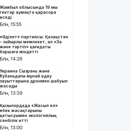
ел» еңбек
Жамбыл облысында 19 мың
жасақтарының
гектар аумақта қарасора
қатысуымен
өседі
экологиялық
Бүгін, 15:55
сенбілік
өтті
«Әділет» партиясы: Қазақстан
– зайырлы мемлекет, ал «Заң
Риддерде
және тәртіп» қағидаты
алғаш рет
баршаға міндетті
«Поэзия
Бүгін, 14:26
кеші» өтті
Украина Сызрань және
"Қорғансыз
Кубаньдағы мұнай өңдеу
күндерім
зауыттарына дронмен шабуыл
көп
жасады
болды":
Бүгін, 13:39
Дариға
Бадықова
Қызылордада «Жасыл ел»
елге
еңбек жасақтарының
айтпаған
қатысуымен экологиялық
құпиясын
сенбілік өтті
жайып
Бүгін, 13:00