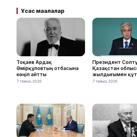
Ұқсас мақалалар
Тоқаев Ардақ
Президент Солтү
Әмірқұловтың отбасына
Қазақстан облыс
көңіл айтты
жылдығымен құ
7 тамыз, 2026
7 тамыз, 2026