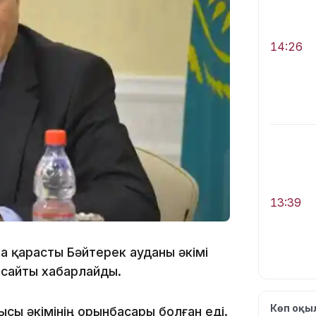
14:26
13:39
 қарасты Бәйтерек ауданы әкімі
сайты хабарлайды.
Көп оқ
ы әкімінің орынбасары болған еді.