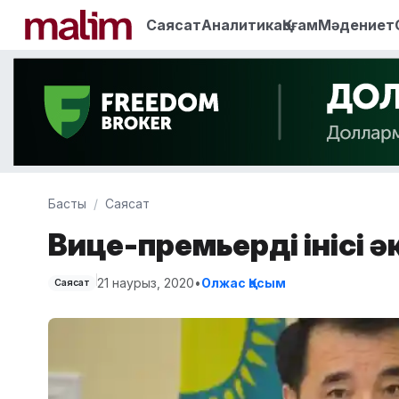
Саясат
Аналитика
Қоғам
Мәдениет
Басты
Саясат
Вице-премьердің інісі 
21 наурыз, 2020
•
Олжас Қасым
Саясат