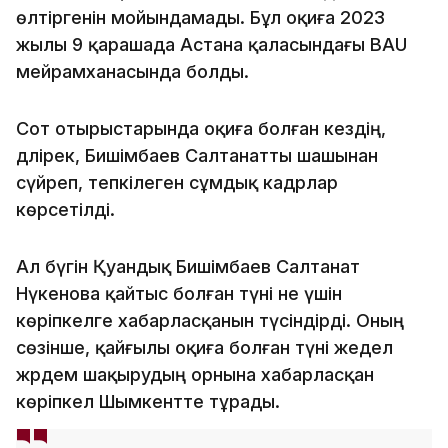
өлтіргенін мойындамады. Бұл оқиға 2023
жылы 9 қарашада Астана қаласындағы BAU
мейрамханасында болды.
Сот отырыстарында оқиға болған кездің,
дәлірек, Бишімбаев Салтанатты шашынан
сүйреп, тепкілеген сұмдық кадрлар
көрсетілді.
Ал бүгін Қуандық Бишімбаев Салтанат
Нүкенова қайтыс болған түні не үшін
көріпкелге хабарласқанын түсіндірді. Оның
сөзінше, қайғылы оқиға болған түні жедел
жәрдем шақырудың орнына хабарласқан
көріпкел Шымкентте тұрады.