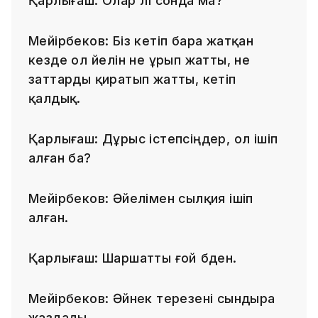
Қарлығаш: Олар әлі сонда ма?
Мейірбеков: Біз кетіп бара жатқан
кезде ол әйелін не ұрып жатты, не
заттарды қиратып жатты, кетіп
қалдық.
Қарлығаш: Дұрыс істепсіңдер, ол ішіп
алған ба?
Мейірбеков: Әйелімен сылқия ішіп
алған.
Қарлығаш: Шаршатты ғой әбден.
Мейірбеков: Әйнек терезені сындыра
жаздады.