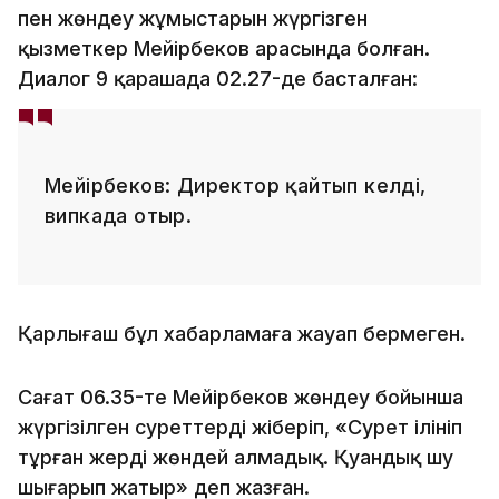
пен жөндеу жұмыстарын жүргізген
қызметкер Мейірбеков арасында болған.
Диалог 9 қарашада 02.27-де басталған:
Мейірбеков: Директор қайтып келді,
випкада отыр.
Қарлығаш бұл хабарламаға жауап бермеген.
Сағат 06.35-те Мейірбеков жөндеу бойынша
жүргізілген суреттерді жіберіп, «Сурет ілініп
тұрған жерді жөндей алмадық. Қуандық шу
шығарып жатыр» деп жазған.