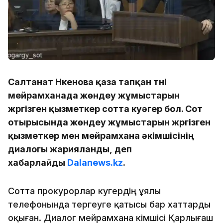
Салтанат Нүкенова қаза тапқан түні
мейрамханада жөндеу жұмыстарын
жүргізген қызметкер сотта куәгер бол. Сот
отырысында жөндеу жұмыстарын жүргізген
қызметкер мен мейрамхана әкімшісінің
диалогы жарияланды, деп
хабарлайды
Dalanews.kz
.
Сотта прокурорлар куәгердің ұялы
телефонында тергеуге қатысы бар хаттарды
оқыған. Диалог мейрамхана әкімшісі Қарлығаш