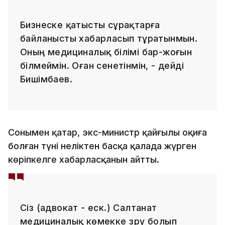
Бизнеске қатысты сұрақтарға
байланысты хабарласып тұратынмын.
Оның медициналық білімі бар-жоғын
білмеймін. Оған сенетінмін, - дейді
Бишімбаев.
Сонымен қатар, экс-министр қайғылы оқиға
болған түні неліктен басқа қалада жүрген
көріпкелге хабарласқанын айтты.
Сіз (адвокат - еск.) Салтанат
медициналық көмекке зәру болып