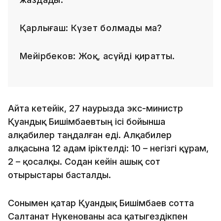
Қарлығаш: Күзет болмады ма?
Мейірбеков: Жоқ, асүйді қиратты.
Айта кетейік, 27 наурызда экс-министр
Қуандық Бишімбаевтың ісі бойынша
алқабилер таңдалған еді. Алқабилер
алқасына 12 адам іріктелді: 10 – негізгі құрам,
2 – қосалқы. Содан кейін ашық сот
отырыстары басталды.
Сонымен қатар Қуандық Бишімбаев сотта
Салтанат Нүкенованы аса қатыгездікпен