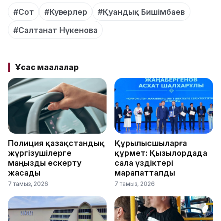
#Сот
#Куәгерлер
#Қуандық Бишімбаев
#Салтанат Нүкенова
Ұқсас мақалалар
Полиция қазақстандық
Құрылысшыларға
жүргізушілерге
құрмет: Қызылордада
маңызды ескерту
сала үздіктері
жасады
марапатталды
7 тамыз, 2026
7 тамыз, 2026