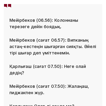
Мейірбеков (06.56): Колоннаны
терезеге дейін боядық.
Мейірбеков (сағат 06.57): Випканың
астаң-кестеңін шығарған сияқты. Әйелі
тірі шығар деп үміттенемін.
Қарлығаш (сағат 07.50): Неге олай
дедің?
Мейірбеков (сағат 07.50): Жалаңаш,
пиджакпен жүр.