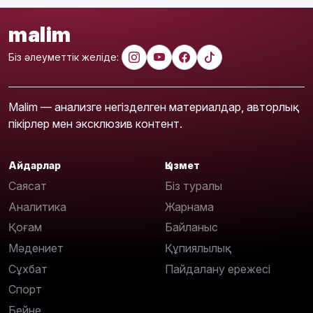
malim
Біз әлеуметтік желіде:
Malim — анализге негізделген материалдар, авторлық
пікірлер мен эксклюзив контент.
Айдарлар
Қызмет
Саясат
Біз туралы
Аналитика
Жарнама
Қоғам
Байланыс
Мәдениет
Құпиялылық
Сұхбат
Пайдалану ережесі
Спорт
Бейне