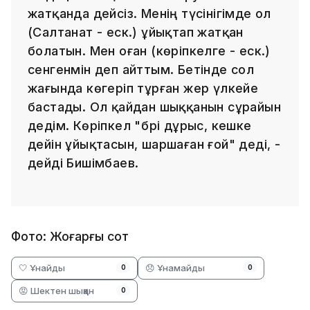
жатқанда дейсіз. Менің түсінігімде ол
(Салтанат - еск.) ұйықтап жатқан
болатын. Мен оған (көріпкелге - еск.)
сенгенмін деп айттым. Бетінде сол
жағында көгеріп тұрған жер үлкейе
бастады. Ол қайдан шыққанын сұрайын
дедім. Көріпкел "бәрі дұрыс, кешке
дейін ұйықтасын, шаршаған ғой" деді, -
дейді Бишімбаев.
Фото: Жоғарғы сот
🤍 Ұнайды
😞 Ұнамайды
0
0
😡 Шектен шыққан
0