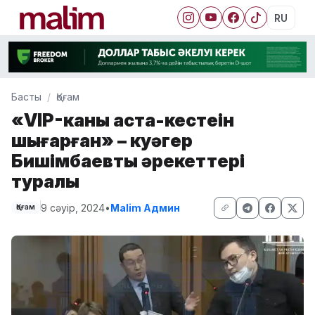
RU
Басты
Қоғам
«VIP-каның астаң-кестеңін
шығарған» – куәгер
Бишімбаевтың әрекеттері
туралы
9 сәуір, 2024
•
Malim Админ
Қоғам