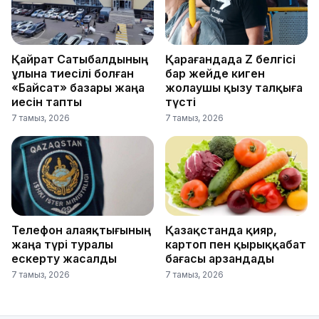
Қайрат Сатыбалдының
Қарағандада Z белгісі
ұлына тиесілі болған
бар жейде киген
«Байсат» базары жаңа
жолаушы қызу талқыға
иесін тапты
түсті
7 тамыз, 2026
7 тамыз, 2026
Телефон алаяқтығының
Қазақстанда қияр,
жаңа түрі туралы
картоп пен қырыққабат
ескерту жасалды
бағасы арзандады
7 тамыз, 2026
7 тамыз, 2026