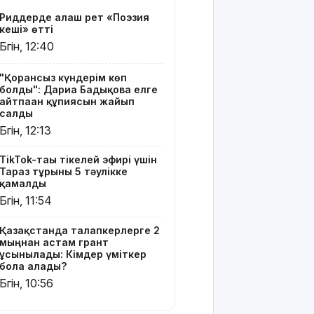
үміткер
Риддерде алғаш рет «Поэзия
бола
кеші» өтті
алады?
Бүгін, 12:40
ЕО мен
Украина
"Қорғансыз күндерім көп
болды": Дариға Бадықова елге
АҚШ-тың
айтпаған құпиясын жайып
Ресейге
салды
қарсы
Бүгін, 12:13
жаңа
санкцияларын
TikTok-тағы тікелей эфирі үшін
қолдады
Тараз тұрғыны 5 тәулікке
қамалды
8 тамызға
Бүгін, 11:54
арналған
ауа райы
Қазақстанда талапкерлерге 2
болжамы
мыңнан астам грант
ұсынылады: Кімдер үміткер
Полиция
бола алады?
қазақстандық
Бүгін, 10:56
жүргізушілерге
маңызды