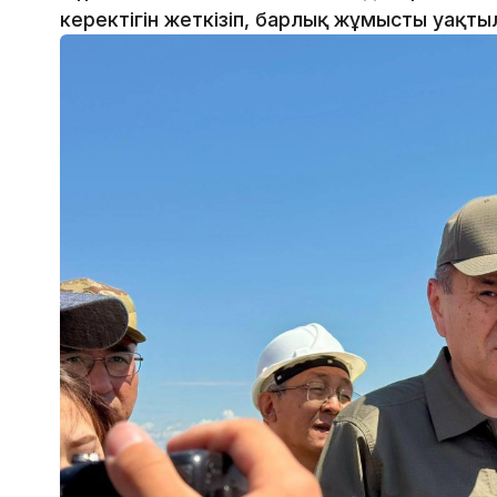
керектігін жеткізіп, барлық жұмысты уақты