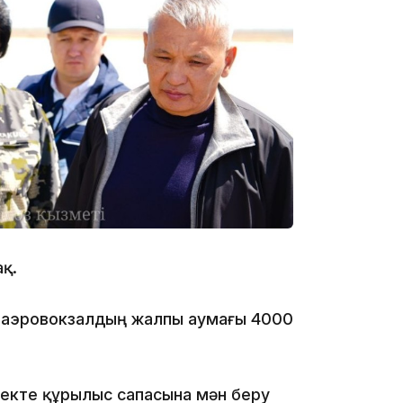
21:59
21:00
қ.
 аэровокзалдың жалпы аумағы 4000
20:52
езекте құрылыс сапасына мән беру