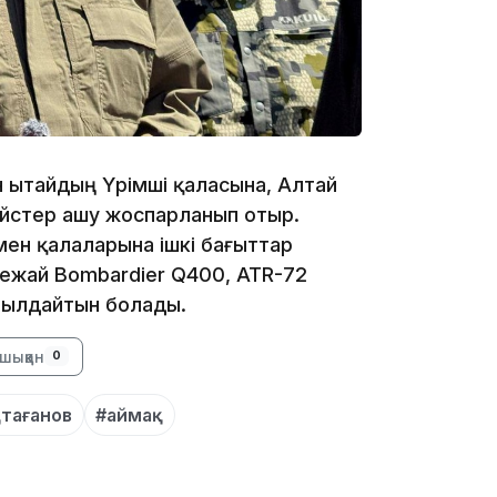
17:34
н Қытайдың Үрімші қаласына, Алтай
16:34
ейстер ашу жоспарланып отыр.
ен қалаларына ішкі бағыттар
ежай Bombardier Q400, ATR-72
абылдайтын болады.
16:33
шыққан
0
тағанов
#аймақ