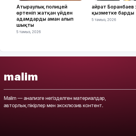
Атыраулық полицей
Қайрат Боранбаев
өртеніп жатқан үйден
қызметке барды
адамдарды аман алып
5 тамыз, 2026
шықты
5 тамыз, 2026
malim
Malim — анализге негізделген материалдар,
авторлық пікірлер мен эксклюзив контент.