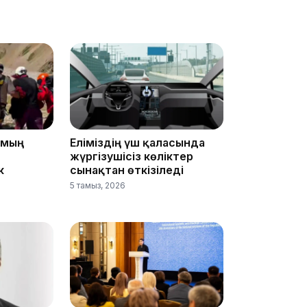
16:01
15:33
 мың
Еліміздің үш қаласында
жүргізушісіз көліктер
к
сынақтан өткізіледі
15:04
5 тамыз, 2026
14:10