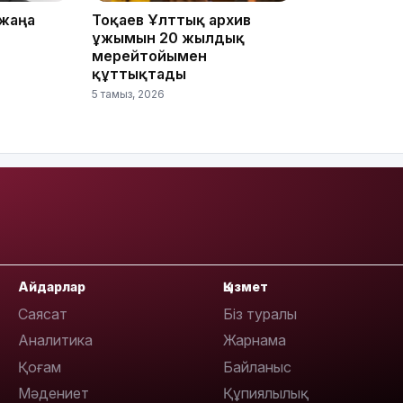
 жаңа
Тоқаев Ұлттық архив
ұжымын 20 жылдық
мерейтойымен
құттықтады
5 тамыз, 2026
13:14
Айдарлар
Қызмет
Саясат
Біз туралы
Аналитика
Жарнама
13:08
Қоғам
Байланыс
Мәдениет
Құпиялылық