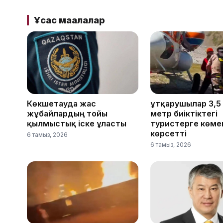
Ұқсас мақалалар
Көкшетауда жас
Құтқарушылар 3,5
жұбайлардың тойы
метр биіктіктегі
қылмыстық іске ұласты
туристерге көме
көрсетті
6 тамыз, 2026
6 тамыз, 2026