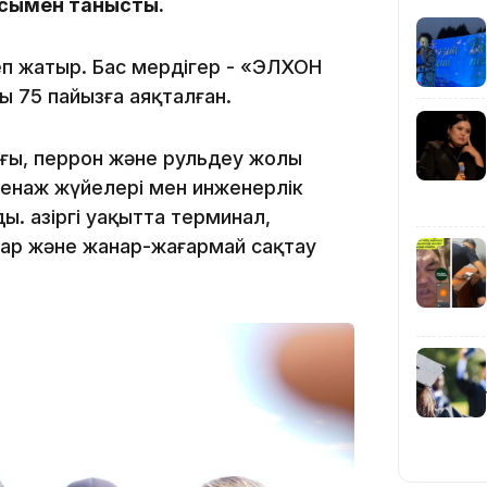
сымен танысты.
п жатыр. Бас мердігер - «ЭЛХОН
ы 75 пайызға аяқталған.
ағы, перрон және рульдеу жолы
09:36
енаж жүйелері мен инженерлік
 Қазіргі уақытта терминал,
дар және жанар-жағармай сақтау
08:36
23:40