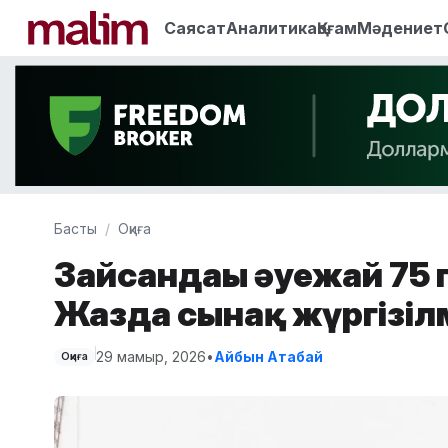
Саясат
Аналитика
Қоғам
Мәдениет
Басты
Оқиға
Зайсандағы әуежай 75 
Жазда сынақ жүргізіл
29 мамыр, 2026
•
Айбын Атабай
Оқиға