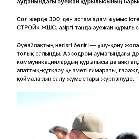
ауданындағы әуежай құрылысының бары
Сол жерде 300-ден астам адам жұмыс істе
СТРОЙ» ЖШС. Қазіргі таңда әуежай құрылыс
Әуеайлақтың негізгі бөлігі — ұшу-қону жол
толық салынды. Аэродром аумағындағы др
коммуникациялардың құрылысы да аяқталды.
апаттық-құтқару қызметі ғимараты, гараж
қоймаларын салу жұмыстары жүргізілуде.