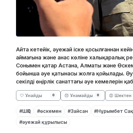
Айта кетейік, әуежай іске қосылғаннан кейі
аймағына және Қанас көліне халықаралық р
Сонымен қатар Астана, Алматы және Өскем
бойынша әуе қатынасы жолға қойылады. Әу
секілді өңірлік санаттағы әуе кемелерін қ
🤍 Ұнайды
😞 Ұнамайды
😡 Шектен 
0
0
#ШҚО
#өскемен
#Зайсан
#Нұрымбет Сақ
#әуежай құрылысы