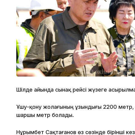
Шілде айында сынақ рейсі жүзеге асырылма
Ұшу-қону жолағының ұзындығы 2200 метр,
шаршы метр болады.
Нұрымбет Сақтағанов өз сөзінде бірінші к