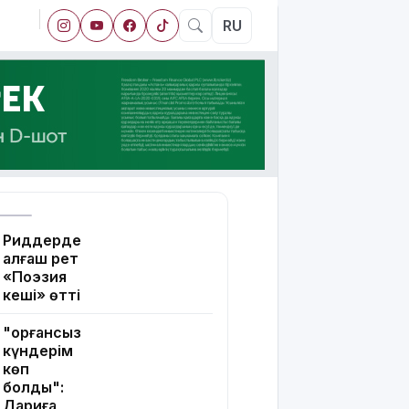
RU
Риддерде
алғаш рет
«Поэзия
кеші» өтті
"Қорғансыз
күндерім
көп
болды":
Дариға