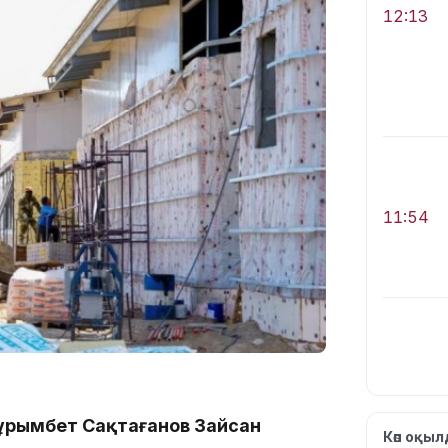
12:13
11:54
10:56
Нұрымбет Сақтағанов Зайсан
Көп оқы