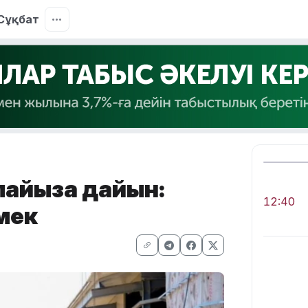
Сұқбат
пайызға дайын:
12:40
мек