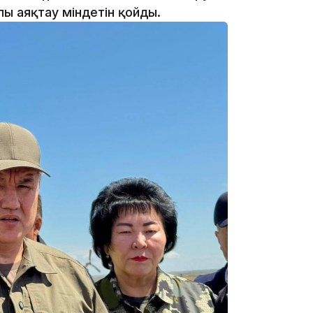
лы аяқтау міндетін қойды.
19:39
18:45