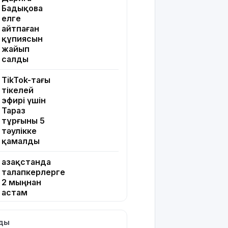
Бадықова
елге
айтпаған
құпиясын
жайып
салды
TikTok-тағы
тікелей
эфирі үшін
Тараз
тұрғыны 5
тәулікке
қамалды
Қазақстанда
талапкерлерге
2 мыңнан
астам
грант
ұсынылады:
лды
Кімдер