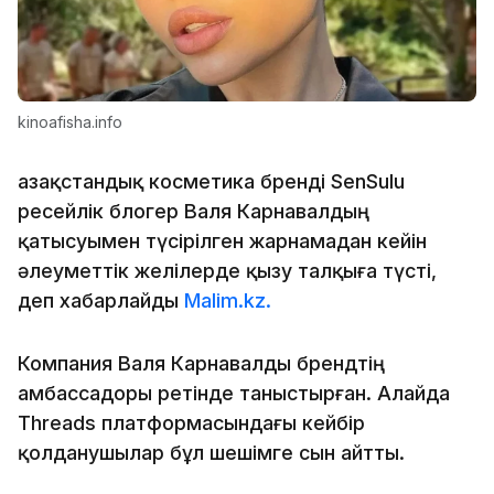
kinoafisha.info
Қазақстандық косметика бренді SenSulu
ресейлік блогер Валя Карнавалдың
қатысуымен түсірілген жарнамадан кейін
әлеуметтік желілерде қызу талқыға түсті,
деп хабарлайды
Malim.kz.
Компания Валя Карнавалды брендтің
амбассадоры ретінде таныстырған. Алайда
Threads платформасындағы кейбір
қолданушылар бұл шешімге сын айтты.