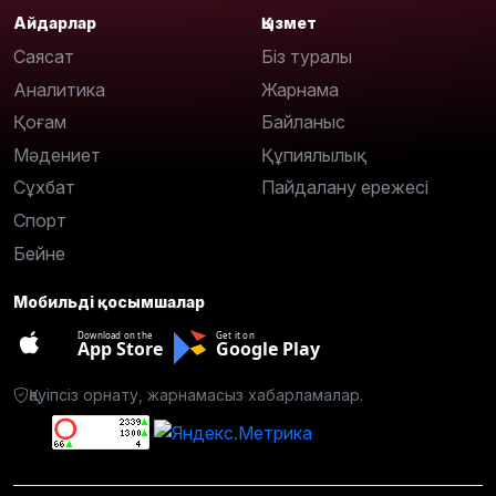
Айдарлар
Қызмет
Саясат
Біз туралы
Аналитика
Жарнама
Қоғам
Байланыс
Мәдениет
Құпиялылық
Сұхбат
Пайдалану ережесі
Спорт
Бейне
Мобильді қосымшалар
Download on the
Get it on
App Store
Google Play
Қауіпсіз орнату, жарнамасыз хабарламалар.