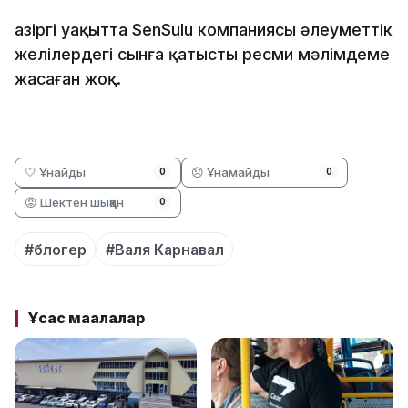
Қазіргі уақытта SenSulu компаниясы әлеуметтік
желілердегі сынға қатысты ресми мәлімдеме
жасаған жоқ.
🤍 Ұнайды
😞 Ұнамайды
0
0
😡 Шектен шыққан
0
#блогер
#Валя Карнавал
Ұқсас мақалалар