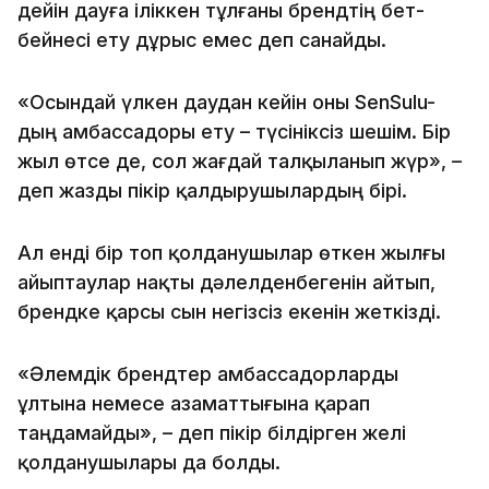
дейін дауға іліккен тұлғаны брендтің бет-
бейнесі ету дұрыс емес деп санайды.
«Осындай үлкен даудан кейін оны SenSulu-
дың амбассадоры ету – түсініксіз шешім. Бір
жыл өтсе де, сол жағдай талқыланып жүр», –
деп жазды пікір қалдырушылардың бірі.
Ал енді бір топ қолданушылар өткен жылғы
айыптаулар нақты дәлелденбегенін айтып,
брендке қарсы сын негізсіз екенін жеткізді.
«Әлемдік брендтер амбассадорларды
ұлтына немесе азаматтығына қарап
таңдамайды», – деп пікір білдірген желі
қолданушылары да болды.