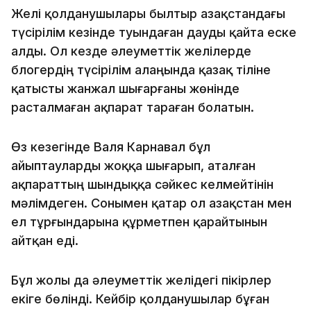
Желі қолданушылары былтыр Қазақстандағы
түсірілім кезінде туындаған дауды қайта еске
алды. Ол кезде әлеуметтік желілерде
блогердің түсірілім алаңында қазақ тіліне
қатысты жанжал шығарғаны жөнінде
расталмаған ақпарат тараған болатын.
Өз кезегінде Валя Карнавал бұл
айыптауларды жоққа шығарып, аталған
ақпараттың шындыққа сәйкес келмейтінін
мәлімдеген. Сонымен қатар ол Қазақстан мен
ел тұрғындарына құрметпен қарайтынын
айтқан еді.
Бұл жолы да әлеуметтік желідегі пікірлер
екіге бөлінді. Кейбір қолданушылар бұған