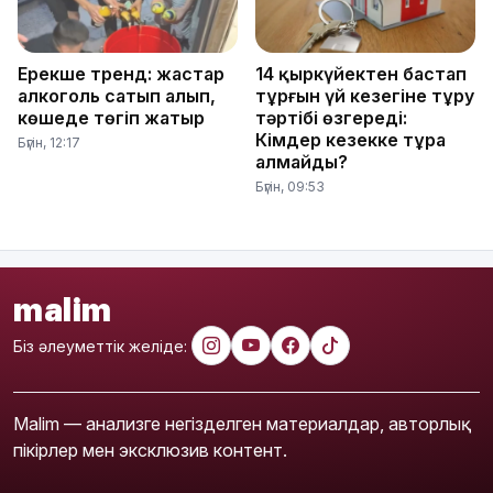
Ерекше тренд: жастар
14 қыркүйектен бастап
алкоголь сатып алып,
тұрғын үй кезегіне тұру
көшеде төгіп жатыр
тәртібі өзгереді:
Кімдер кезекке тұра
Бүгін, 12:17
алмайды?
Бүгін, 09:53
malim
Біз әлеуметтік желіде:
Malim — анализге негізделген материалдар, авторлық
пікірлер мен эксклюзив контент.