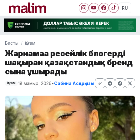
RU
Басты
Қоғам
Жарнамаға ресейлік блогерді
шақырған қазақстандық бренд
сынға ұшырады
18 мамыр, 2026
•
Сабина Асқарқызы
Қоғам