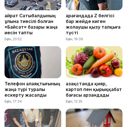
Қайрат Сатыбалдының
Қарағандада Z белгісі
ұлына тиесілі болған
бар жейде киген
«Байсат» базары жаңа
жолаушы қызу талқыға
иесін тапты
түсті
Бүгін, 20:52
Бүгін, 19:39
Телефон алаяқтығының
Қазақстанда қияр,
жаңа түрі туралы
картоп пен қырыққабат
ескерту жасалды
бағасы арзандады
Бүгін, 17:34
Бүгін, 12:35