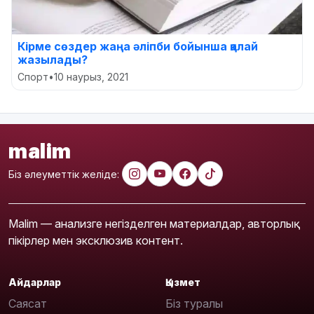
Кірме сөздер жаңа әліпби бойынша қалай
жазылады?
Спорт
•
10 наурыз, 2021
malim
Біз әлеуметтік желіде:
Malim — анализге негізделген материалдар, авторлық
пікірлер мен эксклюзив контент.
Айдарлар
Қызмет
Саясат
Біз туралы