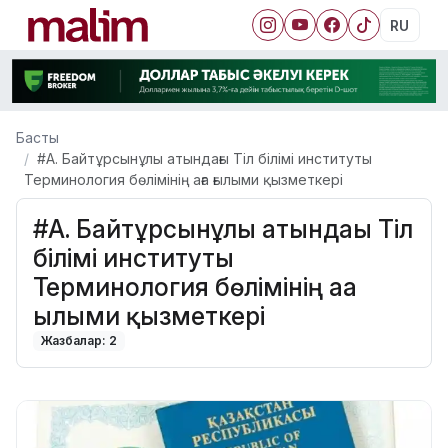
RU
Басты
#А. Байтұрсынұлы атындағы Тіл білімі институты
Терминология бөлімінің аға ғылыми қызметкері
#А. Байтұрсынұлы атындағы Тіл
білімі институты
Терминология бөлімінің аға
ғылыми қызметкері
Жазбалар: 2