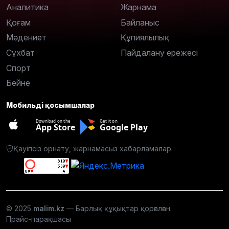
Аналитика
Жарнама
Қоғам
Байланыс
Мәдениет
Құпиялылық
Сұхбат
Пайдалану ережесі
Спорт
Бейне
Мобильді қосымшалар
Download on the
Get it on
App Store
Google Play
Қауіпсіз орнату, жарнамасыз хабарламалар.
© 2025
malim.kz
— Барлық құқықтар қорғалған.
Прайс-парақшасы