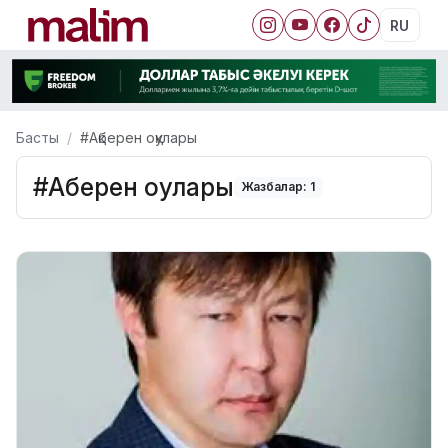
RU
Басты
#Ақберен оқулары
#Ақберен оқулары
Жазбалар: 1