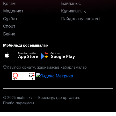
Қоғам
Байланыс
Мәдениет
Құпиялылық
Сұхбат
Пайдалану ережесі
Спорт
Бейне
Мобильді қосымшалар
Download on the
Get it on
App Store
Google Play
Қауіпсіз орнату, жарнамасыз хабарламалар.
© 2025
malim.kz
— Барлық құқықтар қорғалған.
Прайс-парақшасы