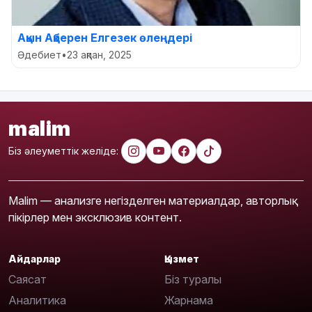
Ақын Ақберен Елгезек өлеңдері
Әдебиет
•
23 ақпан, 2025
malim
Біз әлеуметтік желіде:
Malim — анализге негізделген материалдар, авторлық
пікірлер мен эксклюзив контент.
Айдарлар
Қызмет
Саясат
Біз туралы
Аналитика
Жарнама