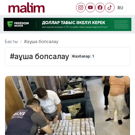
RU
Басты
#аұша бопсалау
#аұша бопсалау
Жазбалар: 1