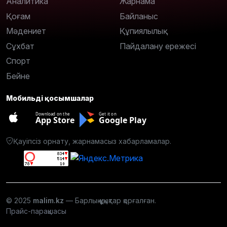
Аналитика
Жарнама
Қоғам
Байланыс
Мәдениет
Құпиялылық
Сұхбат
Пайдалану ережесі
Спорт
Бейне
Мобильді қосымшалар
Download on the
Get it on
App Store
Google Play
Қауіпсіз орнату, жарнамасыз хабарламалар.
© 2025
malim.kz
— Барлық құқықтар қорғалған.
Прайс-парақшасы