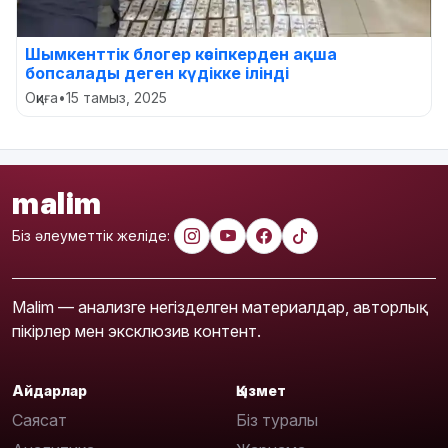
Шымкенттік блогер кәсіпкерден ақша
бопсалады деген күдікке ілінді
Оқиға
•
15 тамыз, 2025
malim
Біз әлеуметтік желіде:
Malim — анализге негізделген материалдар, авторлық
пікірлер мен эксклюзив контент.
Айдарлар
Қызмет
Саясат
Біз туралы