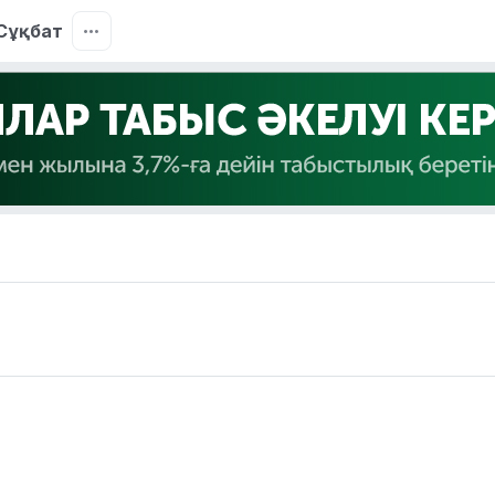
Сұқбат