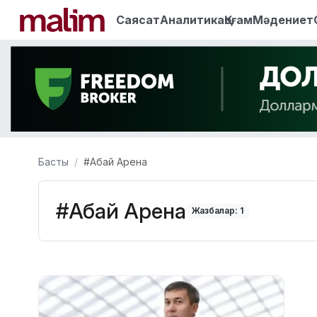
Саясат
Аналитика
Қоғам
Мәдениет
Басты
#Абай Арена
#Абай Арена
Жазбалар: 1