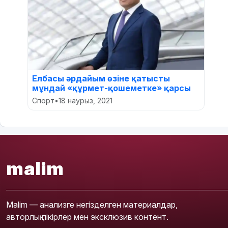
Елбасы әрдайым өзіне қатысты
мұндай «құрмет-қошеметке» қарсы
Спорт
•
18 наурыз, 2021
malim
Malim — анализге негізделген материалдар,
авторлық пікірлер мен эксклюзив контент.