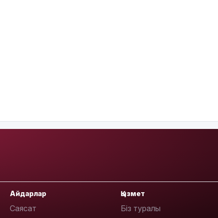
Айдарлар
Қызмет
Саясат
Біз туралы