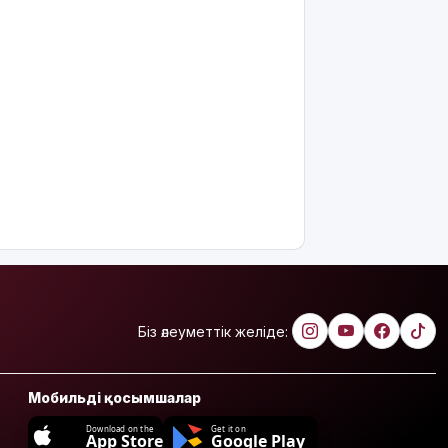
Біз әлеуметтік желіде:
Мобильді қосымшалар
Download on the
Get it on
App Store
Google Play