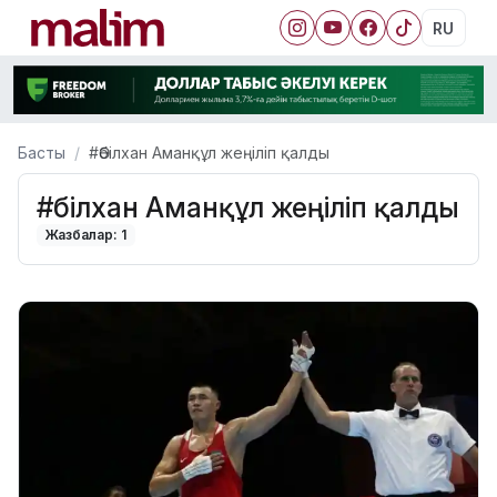
RU
Басты
#Әбілхан Аманқұл жеңіліп қалды
#Әбілхан Аманқұл жеңіліп қалды
Жазбалар: 1