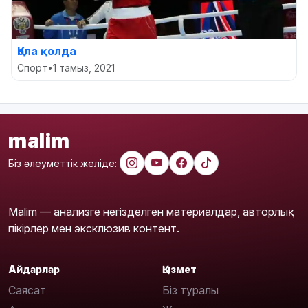
Қола қолда
Спорт
•
1 тамыз, 2021
malim
Біз әлеуметтік желіде:
Malim — анализге негізделген материалдар, авторлық
пікірлер мен эксклюзив контент.
Айдарлар
Қызмет
Саясат
Біз туралы