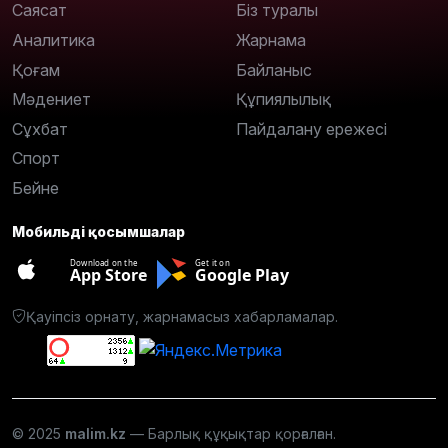
Саясат
Біз туралы
Аналитика
Жарнама
Қоғам
Байланыс
Мәдениет
Құпиялылық
Сұхбат
Пайдалану ережесі
Спорт
Бейне
Мобильді қосымшалар
Download on the
Get it on
App Store
Google Play
Қауіпсіз орнату, жарнамасыз хабарламалар.
© 2025
malim.kz
— Барлық құқықтар қорғалған.