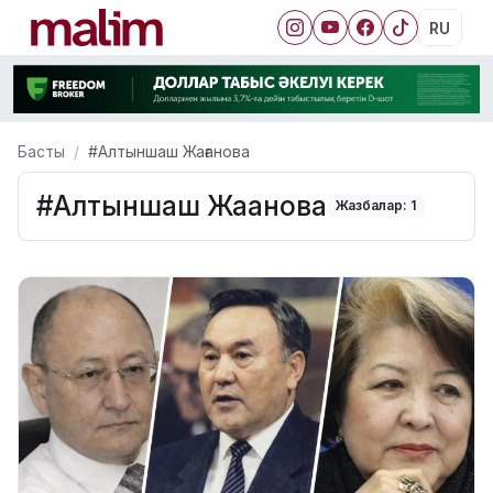
RU
Басты
#Алтыншаш Жағанова
#Алтыншаш Жағанова
Жазбалар: 1