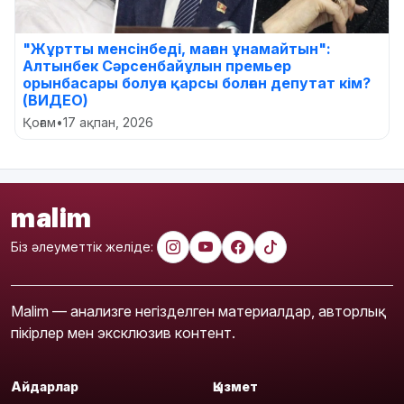
"Жұртты менсінбеді, маған ұнамайтын":
Алтынбек Сәрсенбайұлын премьер
орынбасары болуға қарсы болған депутат кім?
(ВИДЕО)
Қоғам
•
17 ақпан, 2026
malim
Біз әлеуметтік желіде:
Malim — анализге негізделген материалдар, авторлық
пікірлер мен эксклюзив контент.
Айдарлар
Қызмет