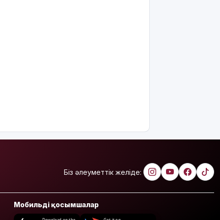
Біз әлеуметтік желіде:
Мобильді қосымшалар
Download on the
Get it on