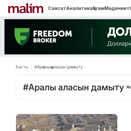
Саясат
Аналитика
Қоғам
Мәдениет
Басты
#Арқалық қаласын дамыту
#Арқалық қаласын дамыту
Жа