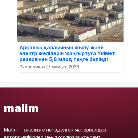
Арқалық қаласының жылу және
электр желілерін жаңғыртуға Үкімет
резервінен 5,8 млрд теңге бөлінді
Экономика
•
27 мамыр, 2026
malim
Malim — анализге негізделген материалдар,
авторлық пікірлер мен эксклюзив контент.