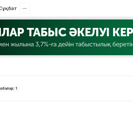
Сұқбат
збалар: 1