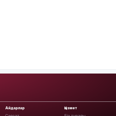
Айдарлар
Қызмет
Саясат
Біз туралы