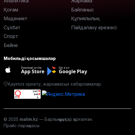
Аналитика
Жарнама
Қоғам
Байланыс
Мәдениет
Құпиялылық
Сұхбат
Пайдалану ережесі
Спорт
Бейне
Мобильді қосымшалар
Download on the
Get it on
App Store
Google Play
Қауіпсіз орнату, жарнамасыз хабарламалар.
© 2025
malim.kz
— Барлық құқықтар қорғалған.
Прайс-парақшасы