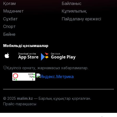
Қоғам
Байланыс
Мәдениет
Құпиялылық
Сұхбат
Пайдалану ережесі
Спорт
Бейне
Мобильді қосымшалар
Download on the
Get it on
App Store
Google Play
Қауіпсіз орнату, жарнамасыз хабарламалар.
© 2025
malim.kz
— Барлық құқықтар қорғалған.
Прайс-парақшасы