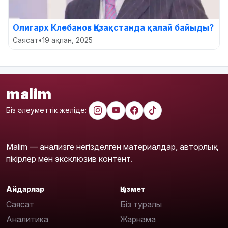
Олигарх Клебанов Қазақстанда қалай байыды?
Саясат
•
19 ақпан, 2025
malim
Біз әлеуметтік желіде:
Malim — анализге негізделген материалдар, авторлық
пікірлер мен эксклюзив контент.
Айдарлар
Қызмет
Саясат
Біз туралы
Аналитика
Жарнама