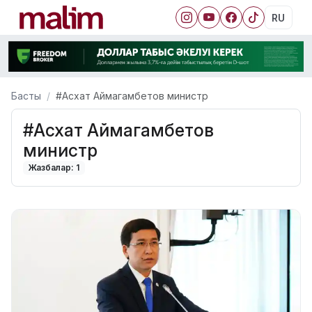
RU
Басты
#Асхат Аймагамбетов министр
#Асхат Аймагамбетов
министр
Жазбалар: 1