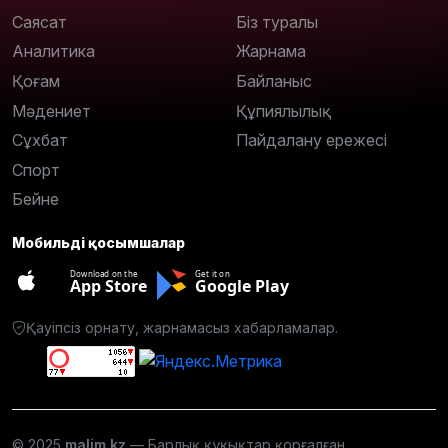
Саясат
Біз туралы
Аналитика
Жарнама
Қоғам
Байланыс
Мәдениет
Құпиялылық
Сұхбат
Пайдалану ережесі
Спорт
Бейне
Мобильді қосымшалар
Download on the
Get it on
App Store
Google Play
Қауіпсіз орнату, жарнамасыз хабарламалар.
© 2025
malim.kz
— Барлық құқықтар қорғалған.