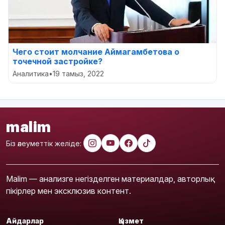
Чего стоит молчание Аймагамбетова о
точечной застройке?
Аналитика
•
19 тамыз, 2022
malim
Біз әлеуметтік желіде:
Malim — анализге негізделген материалдар, авторлық
пікірлер мен эксклюзив контент.
Айдарлар
Қызмет