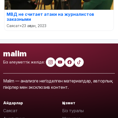
МВД не считает атаки на журналистов
заказными
Саясат
•
23 ақпан, 2023
malim
Біз әлеуметтік желіде:
Malim — анализге негізделген материалдар, авторлық
пікірлер мен эксклюзив контент.
Айдарлар
Қызмет
Саясат
Біз туралы