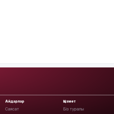
Айдарлар
Қызмет
Саясат
Біз туралы