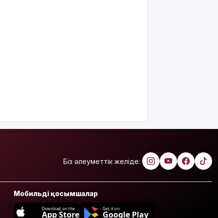
Біз әлеуметтік желіде:
Мобильді қосымшалар
Download on the
Get it on
App Store
Google Play