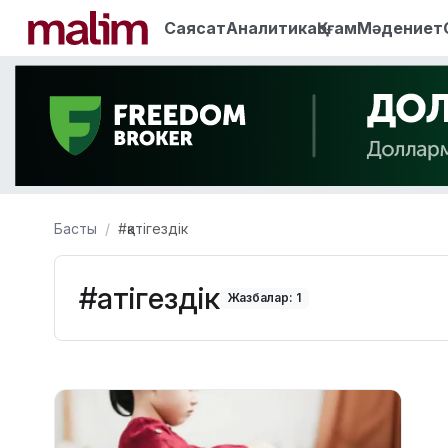
Саясат
Аналитика
Қоғам
Мәдениет
Басты
#қатігездік
#қатігездік
Жазбалар: 1