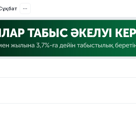
Сұқбат