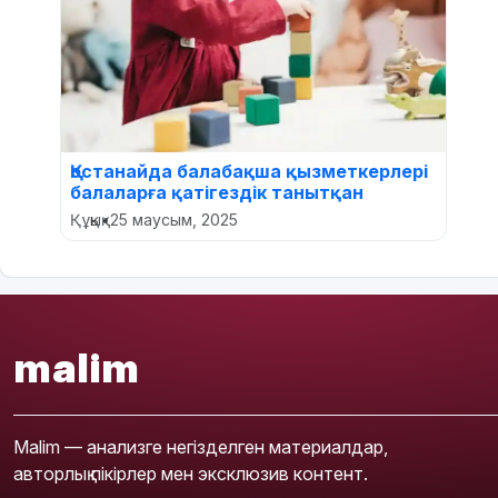
Қостанайда балабақша қызметкерлері
балаларға қатігездік танытқан
Құқық
•
25 маусым, 2025
malim
Malim — анализге негізделген материалдар,
авторлық пікірлер мен эксклюзив контент.